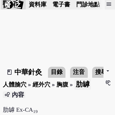
醫 砭
menu
資料庫
電子書
門診地點
預
arrow_drop_down
中華針灸
目錄
注音
搜尋
book_2
hearing
肋罅
人體腧穴
»
經外穴
»
胸腹
»
bubble_chart
內容
肋罅 Ex-CA
19