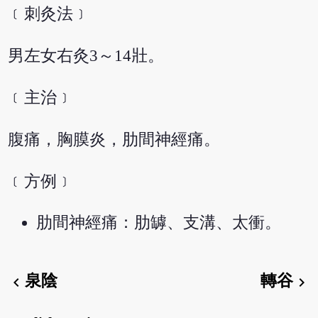
﹝刺灸法﹞
男左女右灸3～14壯。
﹝主治﹞
腹痛，胸膜炎，肋間神經痛。
﹝方例﹞
肋間神經痛：肋罅、支溝、太衝。
泉陰
轉谷
chevron_left
chevron_right