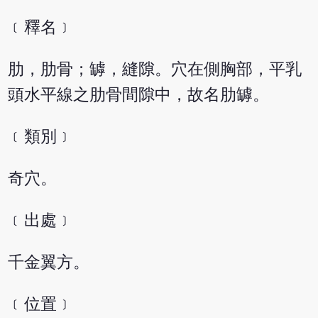
﹝釋名﹞
肋，肋骨；罅，縫隙。穴在側胸部，平乳
頭水平線之肋骨間隙中，故名肋罅。
﹝類別﹞
奇穴。
﹝出處﹞
千金翼方。
﹝位置﹞