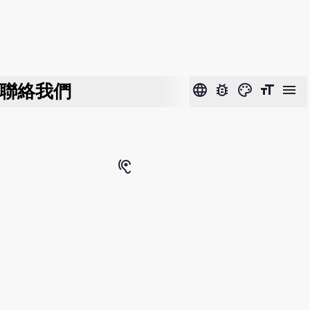
聯絡我們
language
bug_report
color_lens
format_size
menu
hearing