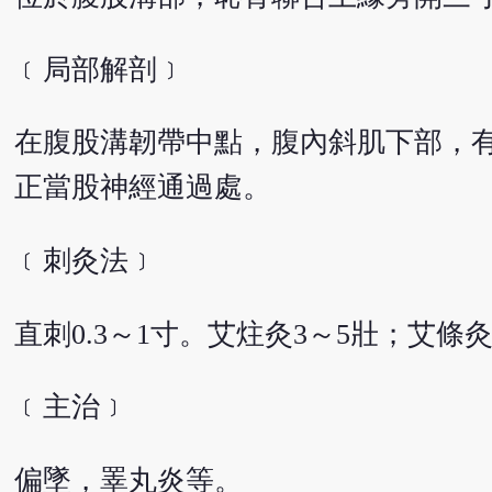
﹝局部解剖﹞
在腹股溝韌帶中點，腹內斜肌下部，
正當股神經通過處。
﹝刺灸法﹞
直刺0.3～1寸。艾炷灸3～5壯；艾條灸
﹝主治﹞
偏墜，睪丸炎等。