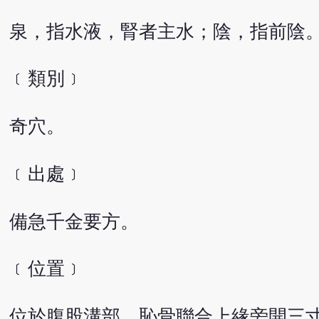
泉，指水液，腎者主水；陰，指前陰
﹝類別﹞
奇穴。
﹝出處﹞
備急千金要方。
﹝位置﹞
位於腹股溝部，恥骨聯合上緣旁開三