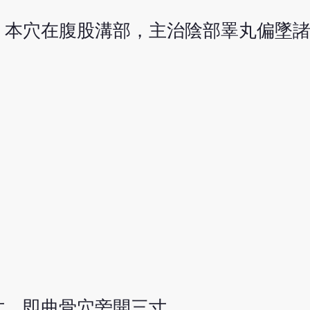
。本穴在腹股溝部，主治陰部睪丸偏墜
寸，即曲骨穴旁開三寸。