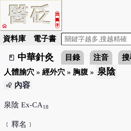
醫
砭
沈
藥
home
子
資料庫
電子書
中華針灸
目錄
注音
搜
book_2
泉陰
人體腧穴
»
經外穴
»
胸腹
»
內容
bubble_chart
泉陰 Ex-CA
18
﹝釋名﹞