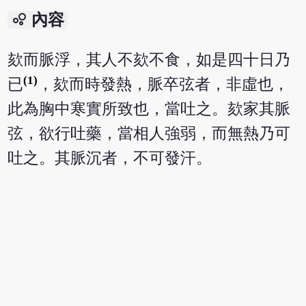
bubble_chart
內容
欬而脈浮，其人不欬不食，如是四十日乃
(1)
已
，欬而時發熱，脈卒弦者，非虛也，
此為胸中寒實所致也，當吐之。欬家其脈
弦，欲行吐藥，當相人強弱，而無熱乃可
吐之。其脈沉者，不可發汗。