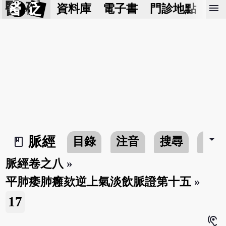
醫 砭
menu
資料庫
電子書
門診地點
預
arrow_drop_down
脈經
目錄
注音
搜尋
書
book_2
脈經卷之八
»
平肺痿肺癰欬逆上氣淡飲脈證第十五
»
17
hearing