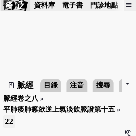
醫 砭
menu
資料庫
電子書
門診地點
預
arrow_drop_down
脈經
目錄
注音
搜尋
書
book_2
脈經卷之八
»
平肺痿肺癰欬逆上氣淡飲脈證第十五
»
22
hearing