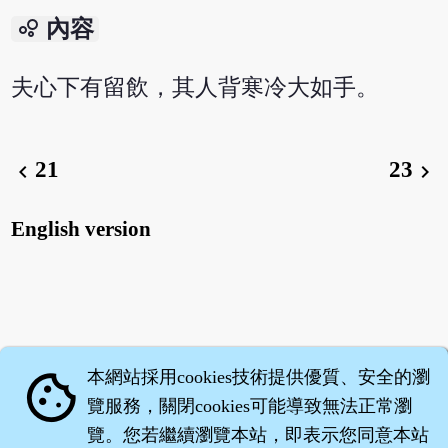
bubble_chart
內容
夫心下有留飲，其人背寒冷大如手。
21
23
chevron_left
chevron_right
English version
本網站採用cookies技術提供優質、安全的瀏
cookie
覽服務，關閉cookies可能導致無法正常瀏
覽。您若繼續瀏覽本站，即表示您同意本站