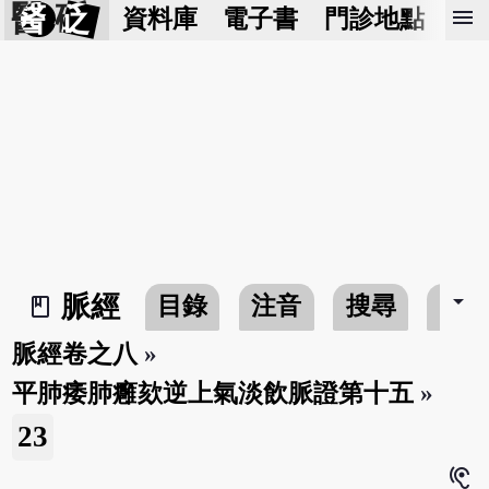
醫 砭
menu
資料庫
電子書
門診地點
預
arrow_drop_down
脈經
目錄
注音
搜尋
書
book_2
脈經卷之八
»
平肺痿肺癰欬逆上氣淡飲脈證第十五
»
23
hearing