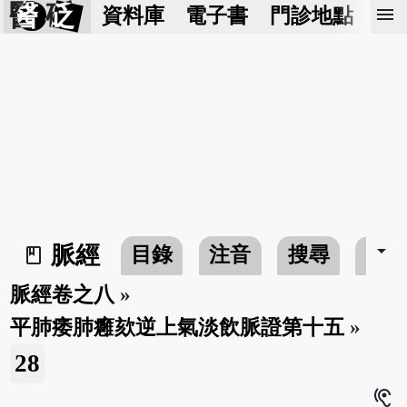
醫 砭
menu
資料庫
電子書
門診地點
預
arrow_drop_down
脈經
目錄
注音
搜尋
書
book_2
脈經卷之八
»
平肺痿肺癰欬逆上氣淡飲脈證第十五
»
28
hearing