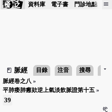
醫 砭
menu
資料庫
電子書
門診地點
預
arrow_drop_down
脈經
目錄
注音
搜尋
書
book_2
脈經卷之八
»
平肺痿肺癰欬逆上氣淡飲脈證第十五
»
39
hearing