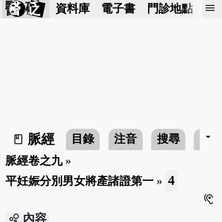
醫 砭
menu
資料庫
電子書
門診地點
預
arrow_drop_down
脈經
目錄
注音
搜尋
書
book_2
脈經卷之九
»
4
平妊娠分別男女將產諸證第一
»
hearing
bubble_chart
內容