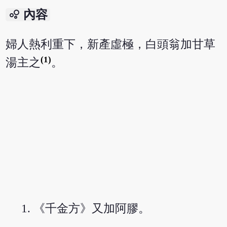
bubble_chart
內容
婦人熱利重下，新產虛極，白頭翁加甘草
(1)
湯主之
。
《千金方》又加阿膠。