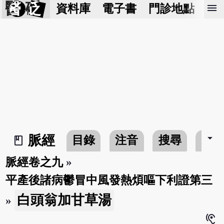
醫 砭
menu
資料庫
電子書
門診地點
預
arrow_drop_down
脈經
目錄
注音
搜尋
書
book_2
脈經卷之九
»
平產後諸病鬱冒中風發熱煩嘔下利證第三
白頭翁加甘草湯
»
hearing