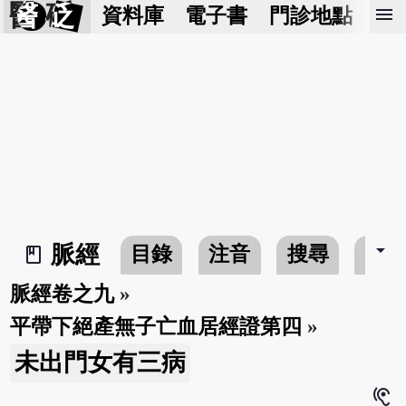
醫 砭
menu
資料庫
電子書
門診地點
預
arrow_drop_down
脈經
目錄
注音
搜尋
書
book_2
脈經卷之九
»
平帶下絕產無子亡血居經證第四
»
未出門女有三病
hearing