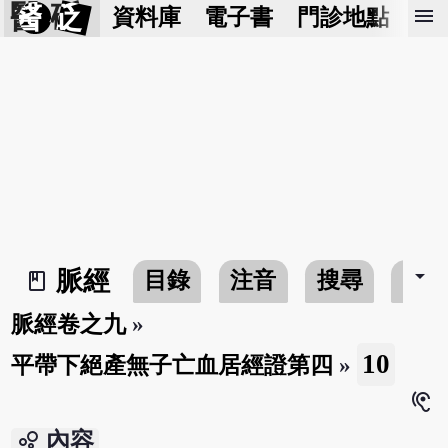
醫 砭
menu
資料庫
電子書
門診地點
預
arrow_drop_down
脈經
目錄
注音
搜尋
書
book_2
脈經卷之九
»
10
平帶下絕產無子亡血居經證第四
»
hearing
bubble_chart
內容