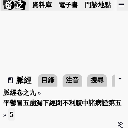
醫 砭
menu
資料庫
電子書
門診地點
預
arrow_drop_down
脈經
目錄
注音
搜尋
書
book_2
脈經卷之九
»
平鬱冒五崩漏下經閉不利腹中諸病證第五
5
»
hearing