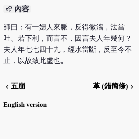
bubble_chart
內容
師曰：有一婦人來脈，反得微濇，法當
吐、若下利，而言不，因言夫人年幾何？
夫人年七七四十九，經水當斷，反至今不
止，以故致此虛也。
五崩
革 (錯簡條)
chevron_left
chevron_right
English version