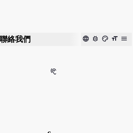
聯絡我們
language
bug_report
color_lens
format_size
menu
hearing