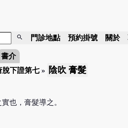
search
門診地點
預約掛號
關於
書介
陰吹 膏髮
瘡脫下證第七
»
之實也，膏髮導之。