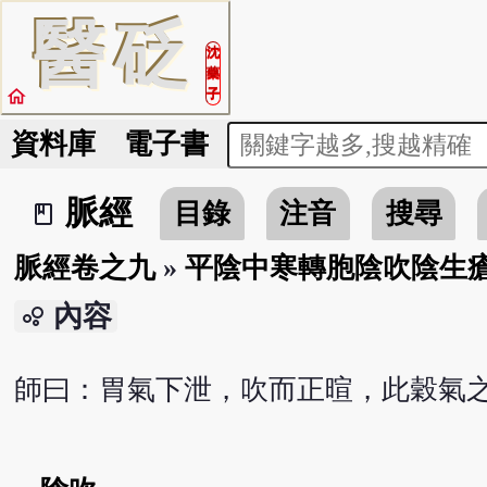
醫
砭
沈
藥
home
子
資料庫
電子書
脈經
目錄
注音
搜尋
book_2
脈經卷之九
»
平陰中寒轉胞陰吹陰生
內容
bubble_chart
師曰：胃氣下泄，吹而正暄，此穀氣