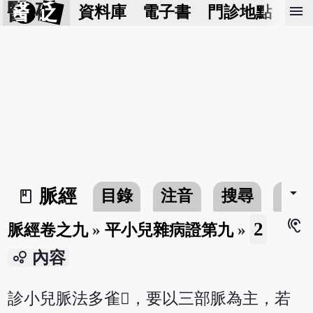
醫 砭
menu
資料庫
電子書
門診地點
預
arrow_drop_down
脈經
目錄
注音
搜尋
書
book_2
hearing
2
脈經卷之九
»
平小兒雜病證第九
»
bubble_chart
內容
診小兒脈法多雀𨷖，要以三部脈為主，若