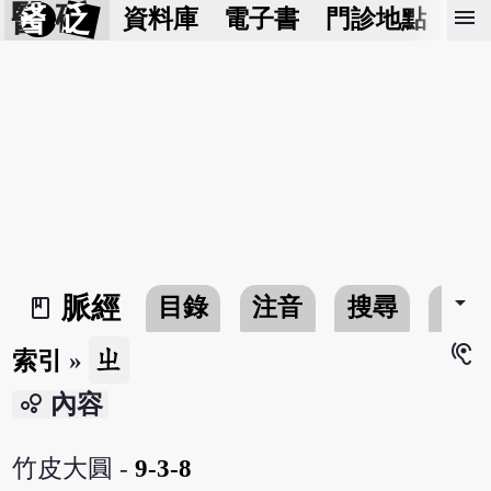
醫 砭
menu
資料庫
電子書
門診地點
預
arrow_drop_down
脈經
目錄
注音
搜尋
書
book_2
hearing
ㄓ
索引
»
bubble_chart
內容
竹皮大圓 -
9-3-8