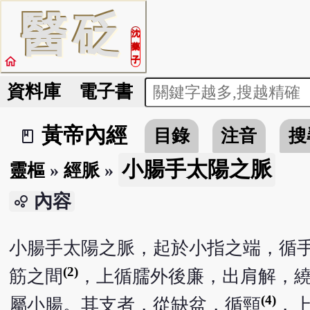
醫
砭
沈
藥
home
子
資料庫
電子書
黃帝內經
目錄
注音
搜
book_2
小腸手太陽之脈
靈樞
»
經脈
»
內容
bubble_chart
小腸手太陽之脈，起於小指之端，循
(2)
筋之間
，上循臑外後廉，出肩解，
(4)
屬小腸。其支者，從缺盆，循頸
，