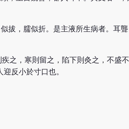
肩似拔，臑似折。是主液所生病者。耳聾
則疾之，寒則留之，陷下則灸之，不盛
人迎反小於寸口也。