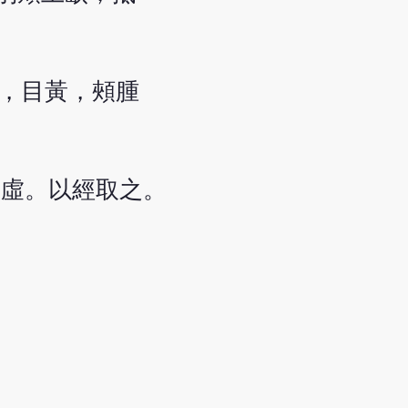
，目黃，頰腫
不虛。以經取之。