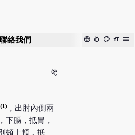
聯絡我們
language
bug_report
color_lens
format_size
menu
hearing
(1)
廉
，出肘內側兩
，下膈，抵胃，
別頰上䪼，抵