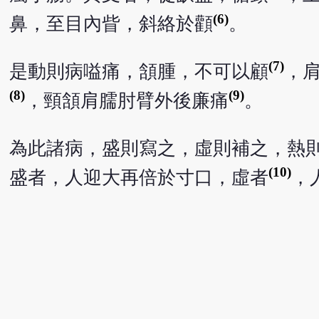
(6)
鼻，至目內眥，斜絡於顴
。
(7)
是動則病嗌痛，頷腫，不可以顧
，
(8)
(9)
，頸頷肩臑肘臂外後廉痛
。
為此諸病，盛則寫之，虛則補之，熱
(10)
盛者，人迎大再倍於寸口，虛者
，