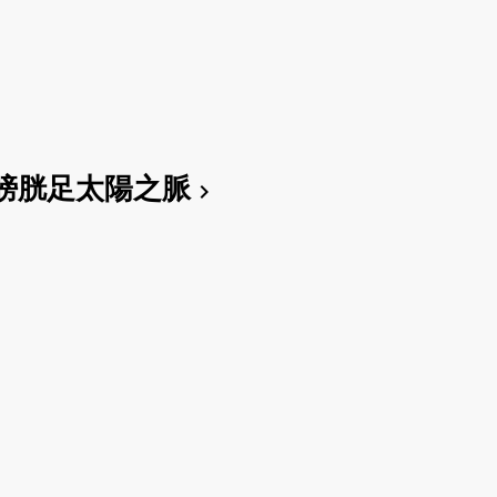
膀胱足太陽之脈
chevron_right