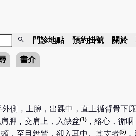
search
門診地點
預約掛號
關於
尋
書介
手外側，上腕，出踝中，直上循臂骨下
(3)
繞肩胛，交肩上，入缺盆
，絡心，循咽
(5)
上頰，至目銳眥，卻入耳中。其支者
，