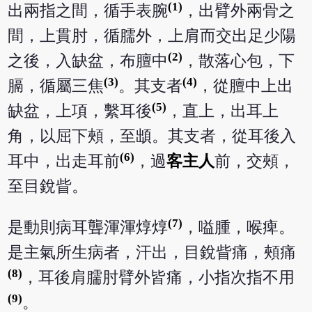
(1)
出兩指之間，循手表腕
，出臂外兩骨之
間，上貫肘，循臑外，上肩而交出足少陽
(2)
之後，入缺盆，布膻中
，散落心包，下
(3)
(4)
膈，循屬三焦
。其支者
，從膻中上出
(5)
缺盆，上項，繫耳後
，直上，出耳上
角，以屈下頰，至䪼。其支者，從耳後入
(6)
耳中，出走耳前
，過
客主人
前，交頰，
至目銳眥。
(7)
是動則病耳聾渾渾焞焞
，嗌腫，喉痺。
是主氣所生病者，汗出，目銳眥痛，頰痛
(8)
，耳後肩臑肘臂外皆痛，小指次指不用
(9)
。