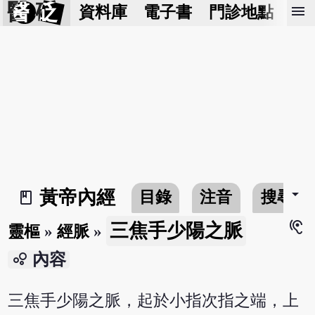
醫 砭
menu
資料庫
電子書
門診地點
預
arrow_drop_down
黃帝內經
目錄
注音
搜尋
book_2
hearing
三焦手少陽之脈
靈樞
»
經脈
»
bubble_chart
內容
三焦手少陽之脈，起於小指次指之端，上