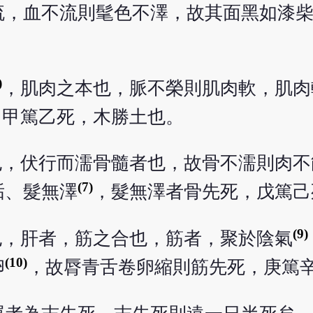
流，血不流則髦色不澤，故其面黑如漆
)
，肌肉之本也，脈不榮則肌肉軟，肌肉
，甲篤乙死，木勝土也。
也，伏行而濡骨髓者也，故骨不濡則肉不
(7)
垢、髮無澤
，髮無澤者骨先死，戊篤己
(9)
也，肝者，筋之合也，筋者，聚於陰氣
(10)
卵
，故脣青舌卷卵縮則筋先死，庚篤