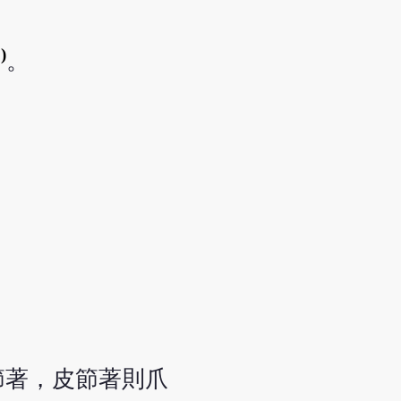
。
)
。
節著，皮節著則爪