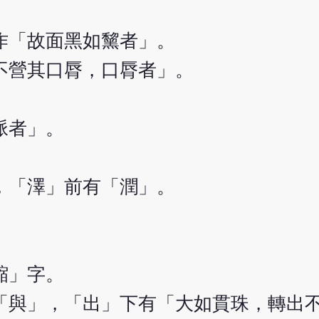
作「故面黑如黧者」。
不營其口脣，口脣者」。
脈者」。
，「澤」前有「潤」。
。
。
縮」字。
「與」，「出」下有「大如貫珠，轉出