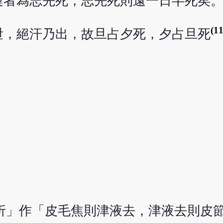
運者為志先死，志先死則遠一日半死矣
(11
泄，絕汗乃出，故旦占夕死，夕占旦死
折」作「皮毛焦則津液去，津液去則皮