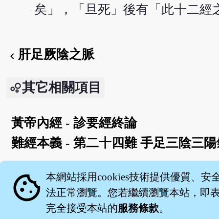
矣」，「旦死」後有「此十二經
肝足厥陰之脈
chevron_left
其它相關項目
黃帝內經 - 診要經終論
難經本義 - 第二十四難 手足三陰三
English version
cookie
本網站採用cookies技術提供優質、安
法正常瀏覽。您若繼續瀏覽本站，即表示
完全接受本站的
服務條款
。