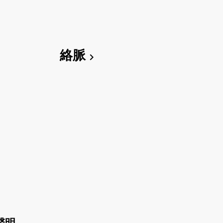
絡脈
chevron_right