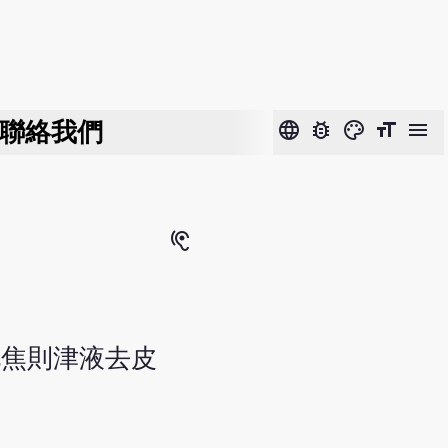
聯絡我們
language
bug_report
color_lens
format_size
menu
hearing
毛焦則津液去皮