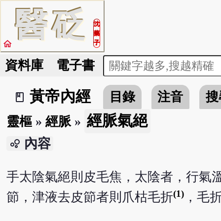
醫
砭
沈
藥
home
子
資料庫
電子書
黃帝內經
目錄
注音
搜
book_2
經脈氣絕
靈樞
»
經脈
»
內容
bubble_chart
手太陰氣絕則皮毛焦，太陰者，行氣
(1)
節，津液去皮節者則爪枯毛折
，毛