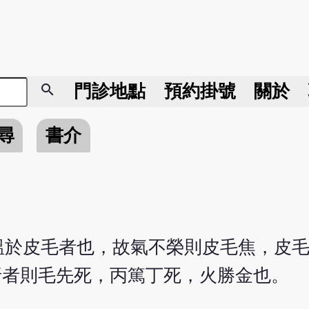
search
門診地點
預約掛號
關於
尋
書介
溫於皮毛者也，故氣不榮則皮毛焦，皮
折者則毛先死，丙篤丁死，火勝金也。