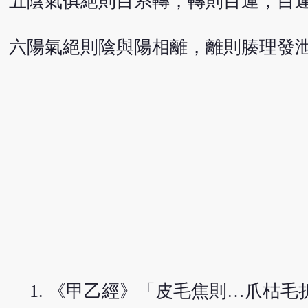
五陰氣俱絕則目系轉，轉則目運，目
六陽氣絕則陰與陽相離，離則腠理發
《甲乙經》「皮毛焦則…爪枯毛