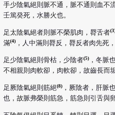
手少陰氣絕則脈不通，脈不通則血不
壬篤癸死，水勝火也。
(3
足太陰氣絕者則脈不榮肌肉，脣舌者
(4)
滿
，人中滿則脣反，脣反者肉先死
(5)
足少陰氣絕則骨枯，少陰者
，冬脈
不相親則肉軟卻，肉軟卻，故齒長而
(8)
足厥陰氣絕則筋絕
，厥陰者，肝脈
也，故脈弗榮則筋急，筋急則引舌與