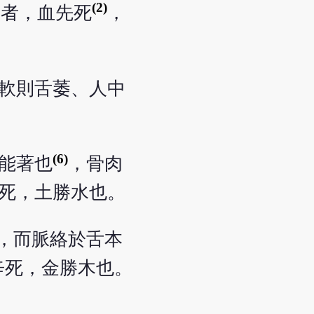
(2)
柴者，血先死
，
軟則舌萎、人中
(6)
能著也
，骨肉
死，土勝水也。
，而脈絡於舌本
辛死，金勝木也。