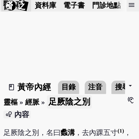
醫 砭
menu
資料庫
電子書
門診地點
預
arrow_drop_down
黃帝內經
目錄
注音
搜尋
book_2
hearing
足厥陰之別
靈樞
»
經脈
»
bubble_chart
內容
(1)
足厥陰之別，名曰
蠡溝
，去內踝五寸
，