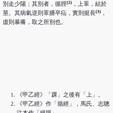
(2)
別走少陽；其別者，循脛
，上睪，結於
(3)
莖。其病氣逆則睪腫卒疝，實則挺長
，
虛則暴癢，取之所別也。
《甲乙經》「踝」之後有「上」。
《甲乙經》作「循經」，馬氏、志聰
注本作「經脛」。