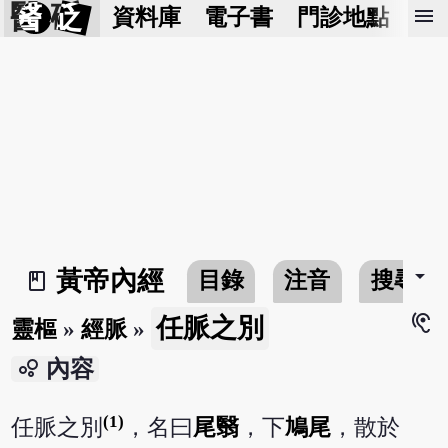
醫 砭
menu
資料庫
電子書
門診地點
預
arrow_drop_down
黃帝內經
目錄
注音
搜尋
book_2
hearing
任脈之別
靈樞
»
經脈
»
bubble_chart
內容
(1)
任脈之別
，名曰
尾翳
，下
鳩尾
，散於