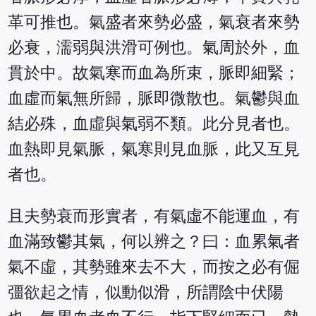
革可推也。氣盛者來勢必盛，氣衰者來勢
必衰，濡弱與洪滑可例也。氣周於外，血
貫於中。故氣寒而血為所束，脈即細緊；
血虛而氣無所歸，脈即微散也。氣鬱與血
結必殊，血虛與氣弱不類。此分見者也。
血熱即見氣脈，氣寒則見血脈，此又互見
者也。
且夫勢衰而形實者，有氣虛不能運血，有
血滿致鬱其氣，何以辨之？曰：血累氣者
氣不虛，其勢雖來去不大，而按之必有倔
彊欲起之情，似動似滑，所謂陰中伏陽