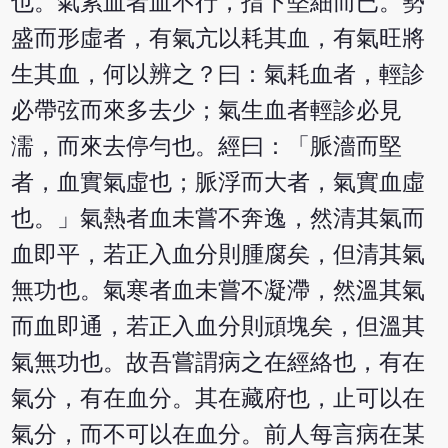
也。氣累血者血不行，指下堅細而已。勢
盛而形虛者，有氣亢以耗其血，有氣旺將
生其血，何以辨之？曰：氣耗血者，輕診
必帶弦而來多去少；氣生血者輕診必見
濡，而來去停勻也。經曰：「脈濇而堅
者，血實氣虛也；脈浮而大者，氣實血虛
也。」氣熱者血未嘗不奔逸，然清其氣而
血即平，若正入血分則腫腐矣，但清其氣
無功也。氣寒者血未嘗不凝滯，然溫其氣
而血即通，若正入血分則頑塊矣，但溫其
氣無功也。故吾嘗謂病之在經絡也，有在
氣分，有在血分。其在藏府也，止可以在
氣分，而不可以在血分。前人每言病在某