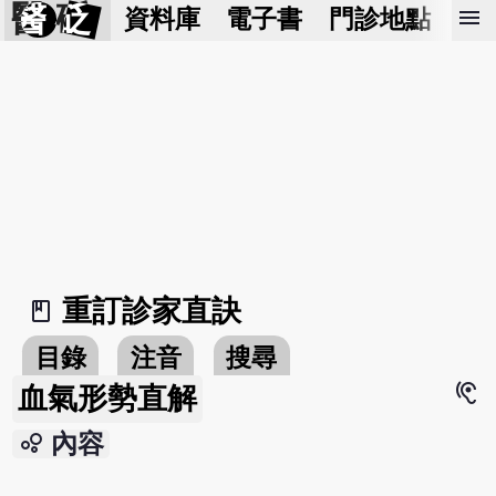
醫 砭
menu
資料庫
電子書
門診地點
預
重訂診家直訣
book_2
目錄
注音
搜尋
hearing
血氣形勢直解
bubble_chart
內容