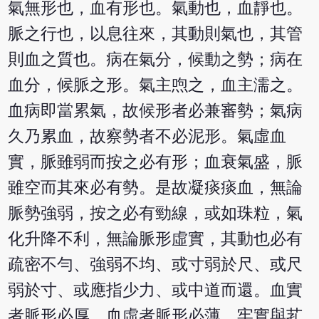
氣無形也，血有形也。氣動也，血靜也。
脈之行也，以息往來，其動則氣也，其管
則血之質也。病在氣分，候動之勢；病在
血分，候脈之形。氣主喣之，血主濡之。
血病即當累氣，故候形者必兼審勢；氣病
久乃累血，故察勢者不必泥形。氣虛血
實，脈雖弱而按之必有形；血衰氣盛，脈
雖空而其來必有勢。是故凝痰痰血，無論
脈勢強弱，按之必有勁線，或如珠粒，氣
化升降不利，無論脈形虛實，其動也必有
疏密不勻、強弱不均、或寸弱於尺、或尺
弱於寸、或應指少力、或中道而還。血實
者脈形必厚，血虛者脈形必薄，牢實與芤