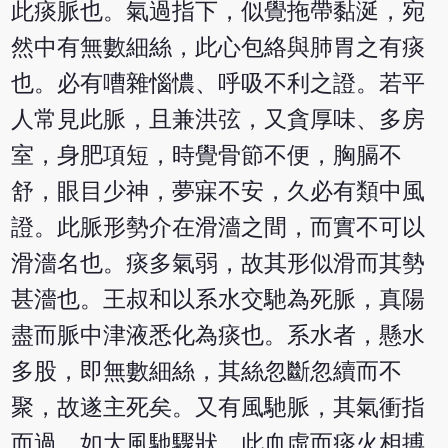
此痰脈也。氣過指下，似覺拖帶黏涎，宛
然中有無數細絲，此心包絡與肺胃之有痰
也。必有嘈雜惱憹、呼吸不利之證。若平
人常見此脈，且兼洪弦，又貪厚味、多房
室，身肥項短，時覺骨節不便，胸膈不
舒，眼目少神，夢寐不安，久必有類中風
證。此脈形勢介在滑濇之間，而實不可以
滑濇名也。痰多氣弱，故其形似滑而其勢
甚濇也。王叔和以系水交馳為死脈，真陽
盡而脈中津液悉化為痰也。系水者，懸水
多股，即無數細絲，其絲忽斷忽續而不
聚，故遂主死矣。又有風馳脈，其氣衝指
而過，如大風馳驟狀，此血虛而痰火相搏