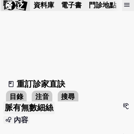
醫 砭
menu
資料庫
電子書
門診地點
預
重訂診家直訣
book_2
目錄
注音
搜尋
hearing
脈有無數細絲
bubble_chart
內容