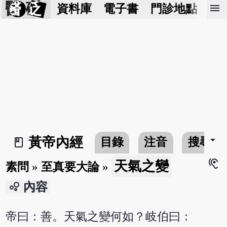
醫 砭
menu
資料庫
電子書
門診地點
預
arrow_drop_down
黃帝內經
目錄
注音
搜尋
book_2
hearing
天氣之變
素問
»
至真要大論
»
bubble_chart
內容
帝曰：善。天氣之變何如？岐伯曰：