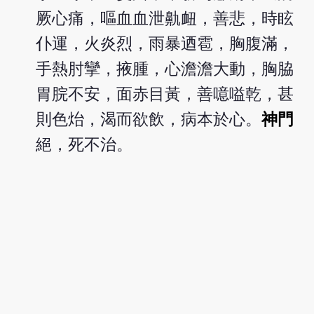
厥心痛，嘔血血泄鼽衄，善悲，時眩
仆運，火炎烈，雨暴迺雹，胸腹滿，
手熱肘攣，掖腫，心澹澹大動，胸脇
胃脘不安，面赤目黃，善噫嗌乾，甚
則色炲，渴而欲飲，病本於心。
神門
絕，死不治。