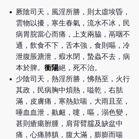
厥陰司天，風淫所勝，則太虛埃昏，
雲物以擾，寒生春氣，流水不冰，民
病胃脘當心而痛，上支兩脇，鬲咽不
通，飲食不下，舌本強，食則嘔，冷
泄腹脹溏泄，瘕水閉，蟄蟲不去，病
本於脾。
衝陽
絕，死不治。
少陰司天，熱淫所勝，怫熱至，火行
其政，民病胸中煩熱，嗌乾，右胠
滿，皮膚痛，寒熱欬喘，大雨且至，
唾血血泄，鼽衄，嚏，嘔，溺色變，
甚則瘡瘍胕腫，肩背臂臑及缺盆中
痛，心痛肺䐜，腹大滿，膨膨而喘