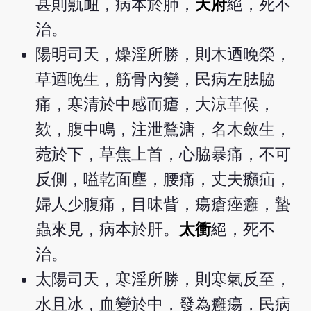
甚則鼽衄，病本於肺，
天府
絕，死不
治。
陽明司天，燥淫所勝，則木迺晚榮，
草迺晚生，筋骨內變，民病左胠脇
痛，寒清於中感而瘧，大涼革候，
欬，腹中鳴，注泄鶩溏，名木斂生，
菀於下，草焦上首，心脇暴痛，不可
反側，嗌乾面塵，腰痛，丈夫㿗疝，
婦人少腹痛，目昧眥，瘍瘡痤癰，蟄
蟲來見，病本於肝。
太衝
絕，死不
治。
太陽司天，寒淫所勝，則寒氣反至，
水且冰，血變於中，發為癰瘍，民病