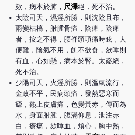
欬，病本於肺，
尺澤
絕，死不治。
太陰司天，濕淫所勝，則沈陰且布，
雨變枯槁，胕腫骨痛，陰痺，陰痺
者，按之不得，腰脊頭項痛時眩，大
便難，陰氣不用，飢不欲食，欬唾則
有血，心如懸，病本於腎。太谿絕，
死不治。
少陽司天，火淫所勝，則溫氣流行，
金政不平，民病頭痛，發熱惡寒而
瘧，熱上皮膚痛，色變黃赤，傳而為
水，身面胕腫，腹滿仰息，泄注赤
白，瘡瘍，欬唾血，煩心，胸中熱，