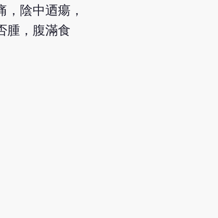
痛，陰中迺瘍，
否腫，腹滿食