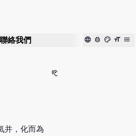
聯絡我們
language
bug_report
color_lens
format_size
menu
hearing
氣并，化而為