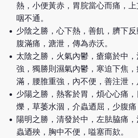
熱，小便黃赤，胃脘當心而痛，上
咽不通。
少陰之勝，心下熱，善飢，臍下反
腹滿痛，溏泄，傳為赤沃。
太陰之勝，火氣內鬱，瘡瘍於中，
強，獨勝則濕氣內鬱，寒迫下焦，
滿，腰脽重強，內不便，善注泄，
少陽之勝，熱客於胃，煩心心痛，
爍，草萎水涸，介蟲迺屈，少腹痛
陽明之勝，清發於中，左胠脇痛，
蟲迺殃，胸中不便，嗌塞而欬。