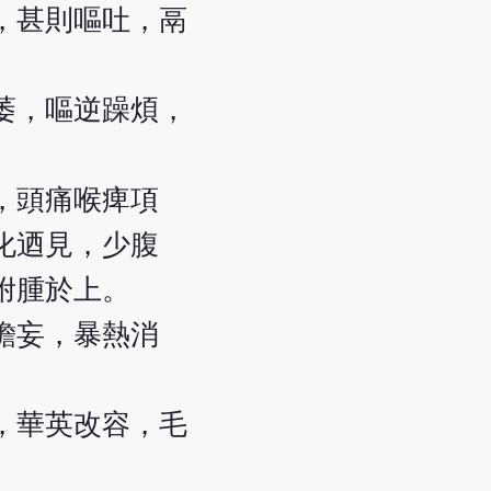
，甚則嘔吐，鬲
萎，嘔逆躁煩，
，頭痛喉痺項
化迺見，少腹
胕腫於上。
譫妄，暴熱消
，華英改容，毛