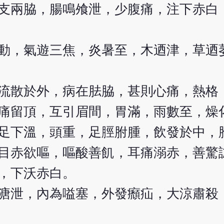
支兩脇，腸鳴飧泄，少腹痛，注下赤白
動，氣遊三焦，炎暑至，木迺津，草迺
流散於外，病在胠脇，甚則心痛，熱格
痛留頂，互引眉間，胃滿，雨數至，燥
足下溫，頭重，足脛胕腫，飲發於中，
目赤欲嘔，嘔酸善飢，耳痛溺赤，善驚
，下沃赤白。
溏泄，內為嗌塞，外發㿗疝，大涼肅殺