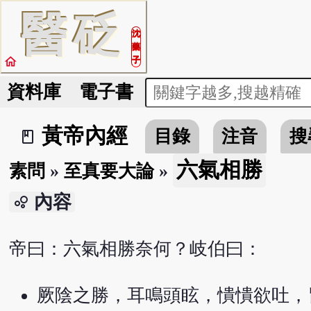
醫
砭
沈
藥
home
子
資料庫
電子書
黃帝內經
目錄
注音
搜
book_2
六氣相勝
素問
»
至真要大論
»
內容
bubble_chart
帝曰：六氣相勝奈何？岐伯曰：
厥陰之勝，耳鳴頭眩，憒憒欲吐，