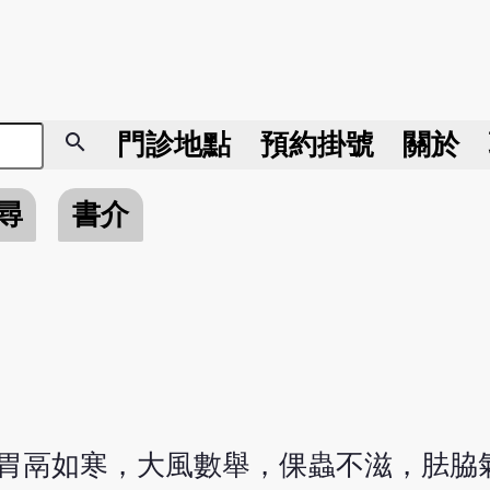
search
門診地點
預約掛號
關於
尋
書介
胃鬲如寒，大風數舉，倮蟲不滋，胠脇