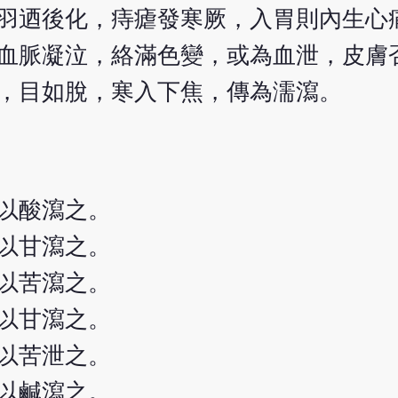
羽迺後化，痔瘧發寒厥，入胃則內生心
血脈凝泣，絡滿色變，或為血泄，皮膚
，目如脫，寒入下焦，傳為濡瀉。
以酸瀉之。
以甘瀉之。
以苦瀉之。
以甘瀉之。
以苦泄之。
以鹹瀉之。