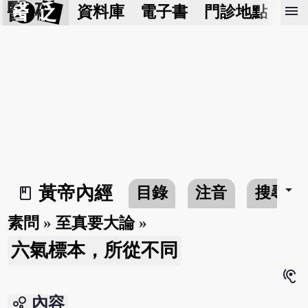
醫 砭
menu
資料庫
電子書
門診地點
預
arrow_drop_down
黃帝內經
目錄
注音
搜尋
book_2
素問
»
至真要大論
»
六氣標本，所從不同
hearing
bubble_chart
內容