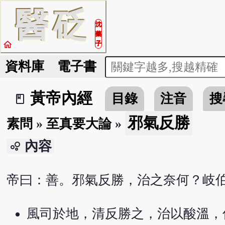
醫
砭
沈
藥
home
子
資料庫
電子書
黃帝內經
目錄
注音
搜
book_2
邪氣反勝
素問
»
至真要大論
»
內容
bubble_chart
帝曰：善。邪氣反勝，治之奈何？岐
風司於地，清反勝之，治以酸溫，