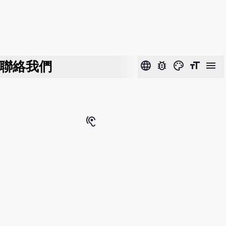
聯絡我們
language
bug_report
color_lens
format_size
menu
hearing