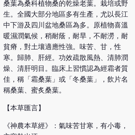
桑葉為桑科植物桑的乾燥老葉。栽培或野
生。全國大部分地區多有生產，尤以長江
中下游及四川盆地桑區為多。原植物喜溫
暖濕潤氣候，稍耐蔭，耐旱，不耐澇，耐
貧瘠，對土壤適應性強。味苦、甘，性
寒。歸肺、肝經。功效疏散風熱、清肺潤
燥、清肝明目。臨床上習慣認為經霜者質
佳，稱「霜桑葉」或「冬桑葉」，飲片名
稱桑葉、蜜炙桑葉。
【本草匯言】
《神農本草經》：氣味苦甘寒，有小毒，