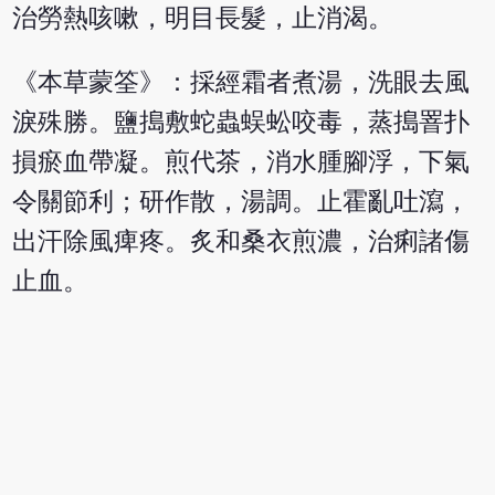
治勞熱咳嗽，明目長髮，止消渴。
《本草蒙筌》：採經霜者煮湯，洗眼去風
淚殊勝。鹽搗敷蛇蟲蜈蚣咬毒，蒸搗罯扑
損瘀血帶凝。煎代茶，消水腫腳浮，下氣
令關節利；研作散，湯調。止霍亂吐瀉，
出汗除風痺疼。炙和桑衣煎濃，治痢諸傷
止血。