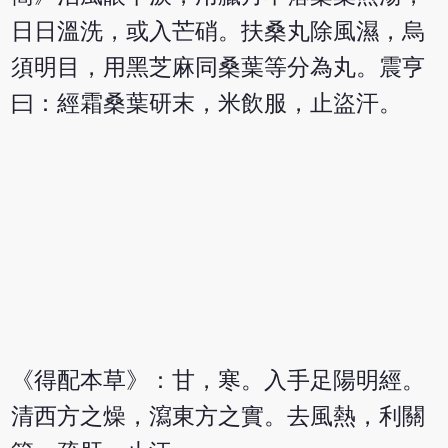
日日溫洗，或入芒硝。扶桑丸除風濕，烏
須明目，用黑芝麻同桑葉等分為丸。震亨
曰：經霜桑葉研末，米飲服，止盜汗。
《得配本草》：甘，寒。入手足陽明經。
清西方之燥，瀉東方之實。去風熱，利關