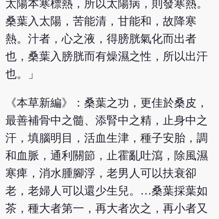
太陽本寒標熱，所以太陽病，則發寒熱。
桑葉入太陽，苦能清，甘能和，故降寒
熱。汁者，心之液，得膀胱氣化而出者
也，桑葉入膀胱而有燥濕之性，所以出汗
也。」
《本草新編》：桑葉之功，更佳於桑皮，
最善補骨中之髓、添腎中之精，止身中之
汗，填腦明目，活血生津，種子安胎，調
和血脈，通利關節，止霍亂吐瀉，除風濕
寒痺，消水腫腳浮，老男人可以扶衰卻
老，老婦人可以還少生兒。…桑葉採葉如
茶，種大者第一，再大者次之，再小者又