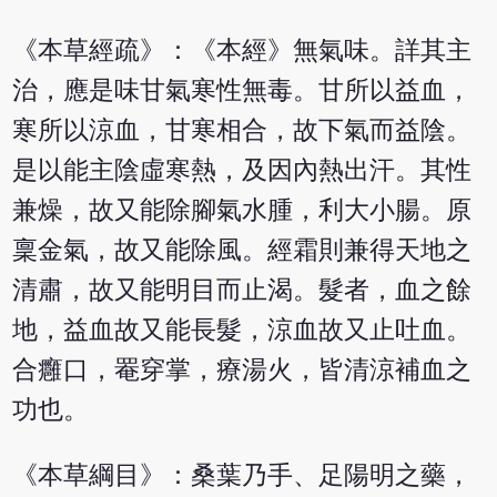
《本草經疏》：《本經》無氣味。詳其主
治，應是味甘氣寒性無毒。甘所以益血，
寒所以涼血，甘寒相合，故下氣而益陰。
是以能主陰虛寒熱，及因內熱出汗。其性
兼燥，故又能除腳氣水腫，利大小腸。原
稟金氣，故又能除風。經霜則兼得天地之
清肅，故又能明目而止渴。髮者，血之餘
地，益血故又能長髮，涼血故又止吐血。
合癰口，罨穿掌，療湯火，皆清涼補血之
功也。
《本草綱目》：桑葉乃手、足陽明之藥，