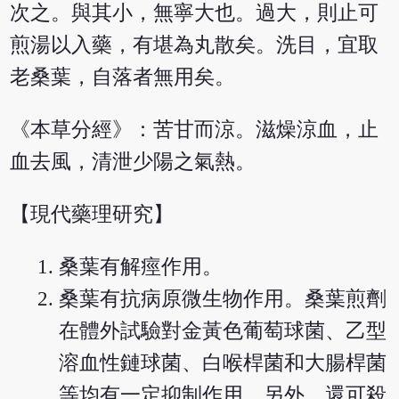
次之。與其小，無寧大也。過大，則止可
煎湯以入藥，有堪為丸散矣。洗目，宜取
老桑葉，自落者無用矣。
《本草分經》：苦甘而涼。滋燥涼血，止
血去風，清泄少陽之氣熱。
【現代藥理研究】
桑葉有解痙作用。
桑葉有抗病原微生物作用。桑葉煎劑
在體外試驗對金黃色葡萄球菌、乙型
溶血性鏈球菌、白喉桿菌和大腸桿菌
等均有一定抑制作用。另外，還可殺