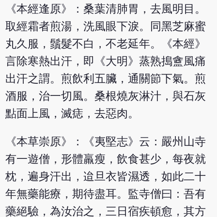
《本經逢原》：桑葉清肺胃，去風明目。
取經霜者煎湯，洗風眼下淚。同黑芝麻蜜
丸久服，鬚髮不白，不老延年。《本經》
言除寒熱出汗，即《大明》蒸熟搗盦風痛
出汗之謂。煎飲利五臟，通關節下氣。煎
酒服，治一切風。桑根燒灰淋汁，與石灰
點面上風，滅痣，去惡肉。
《本草崇原》：《夷堅志》云：嚴州山寺
有一遊僧，形體羸瘦，飲食甚少，每夜就
枕，遍身汗出，迨旦衣皆濕透，如此二十
年無藥能療，期待盡耳。監寺僧曰：吾有
藥絕驗，為汝治之，三日宿疾頓愈，其方