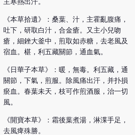
主寒熱出汗。
《本草拾遺》：桑葉、汁，主霍亂腹痛，
吐下，研取白汁，合金瘡。又主小兒吻
瘡，細銼大釜中，煎取如赤糖，去老風及
宿血。椹，利五藏關節，通血氣。
《日華子本草》：暖，無毒。利五藏，通
關節，下氣，煎服。除風痛出汗，并扑損
瘀血。春葉未天，枝可作煎酒服，治一切
風。
《開寶本草》：霜後葉煮湯，淋渫手足，
去風痺殊勝。