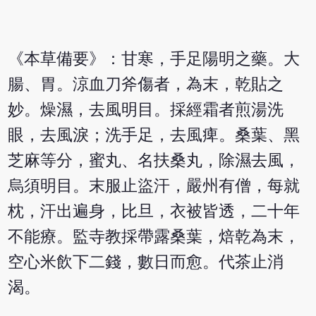
《本草備要》：甘寒，手足陽明之藥。大
腸、胃。涼血刀斧傷者，為末，乾貼之
妙。燥濕，去風明目。採經霜者煎湯洗
眼，去風淚；洗手足，去風痺。桑葉、黑
芝麻等分，蜜丸、名扶桑丸，除濕去風，
烏須明目。末服止盜汗，嚴州有僧，每就
枕，汗出遍身，比旦，衣被皆透，二十年
不能療。監寺教採帶露桑葉，焙乾為末，
空心米飲下二錢，數日而愈。代茶止消
渴。