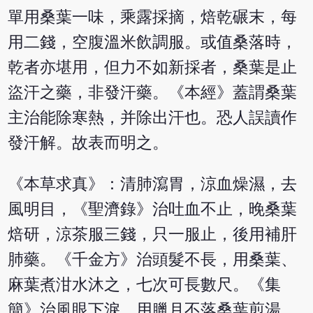
單用桑葉一味，乘露採摘，焙乾碾末，每
用二錢，空腹溫米飲調服。或值桑落時，
乾者亦堪用，但力不如新採者，桑葉是止
盜汗之藥，非發汗藥。《本經》蓋謂桑葉
主治能除寒熱，并除出汗也。恐人誤讀作
發汗解。故表而明之。
《本草求真》：清肺瀉胃，涼血燥濕，去
風明目，《聖濟錄》治吐血不止，晚桑葉
焙研，涼茶服三錢，只一服止，後用補肝
肺藥。《千金方》治頭髮不長，用桑葉、
麻葉煮泔水沐之，七次可長數尺。《集
簡》治風眼下淚，用臘月不落桑葉煎湯，