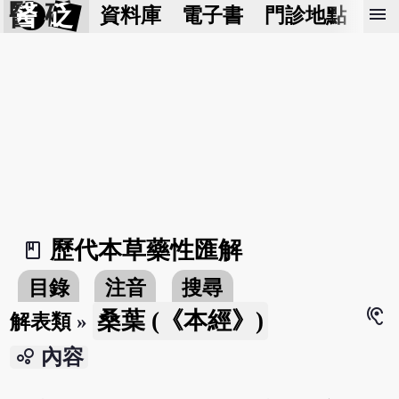
醫 砭
menu
資料庫
電子書
門診地點
預
歷代本草藥性匯解
book_2
目錄
注音
搜尋
hearing
桑葉 (《本經》)
解表類
»
bubble_chart
內容