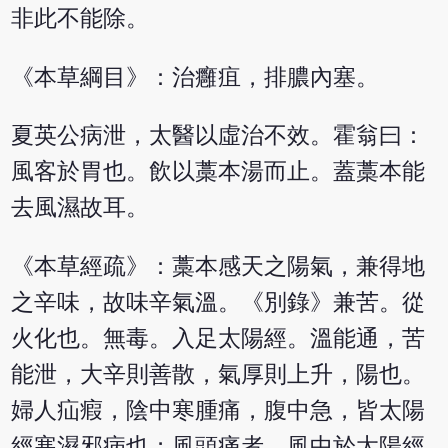
非此不能除。
《本草綱目》：治癰疽，排膿內塞。
夏英公病泄，太醫以虛治不效。霍翁曰：
風客於胃也。飲以藁本湯而止。蓋藁本能
去風濕故耳。
《本草經疏》：藁本感天之陽氣，兼得地
之辛味，故味辛氣溫。《別錄》兼苦。從
火化也。無毒。入足太陽經。溫能通，苦
能泄，大辛則善散，氣厚則上升，陽也。
婦人疝瘕，陰中寒腫痛，腹中急，皆太陽
經寒濕邪病也；風頭痛者，風中於太陽經