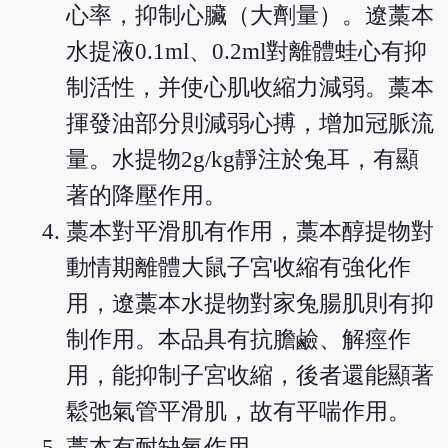
心率，抑制心臟（大劑量）。遼藁本
水提液0.1ml、0.2ml對離體蛙心有抑
制活性，并使心肌收縮力減弱。藁本
揮發油部分則減弱心搏，增加冠脈流
量。水提物2g/kg靜注於兔耳，有顯
著的降壓作用。
藁本對平滑肌有作用，藁本醇提物對
動情期離體大鼠子宮收縮有強化作
用，遼藁本水提物對家兔腸肌則有抑
制作用。本品具有抗膽鹼、解痙作
用，能抑制子宮收縮，後者還能顯著
鬆弛氣管平滑肌，故有平喘作用。
藁本有耐缺氧作用。