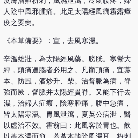
皮膚酒齄粉刺，風濕泄瀉，冷氣腰疼，婦
人陰中風邪腫痛。此足太陽經風癇霧露瘴
疫之要藥。
《本草備要》：宣，去風寒濕。
辛溫雄壯，為太陽經風藥。膀胱。寒鬱大
經，頭痛連腦者必用之。凡巔頂痛，宜藁
本、防風，酒炒升、柴。治督脈為病，脊
強而厥，督脈并太陽經貫脊。又能下行去
濕，治婦人疝瘕，陰寒腫痛，腹中急痛，
皆太陽寒濕。胃風泄瀉，夏英公病泄，醫
以虛治不效。霍翁曰：此風客於胃也。飲
以藁本湯而愈。蓋藁本能除風濕耳。粉刺