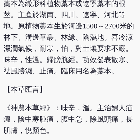
藁本為繖形科植物藁本或遼寧藁本的根
莖。主產於湖南、四川、遼寧、河北等
地。原植物藁本生於河邊1500～2700米的
林下、溝邊草叢、林緣、陰濕地。喜冷涼
濕潤氣候，耐寒，怕，對土壤要求不嚴。
味辛，性溫。歸膀胱經。功效發表散寒、
祛風勝濕、止痛。臨床用名為藁本。
【本草匯言】
《神農本草經》：味辛，溫。主治婦人疝
瘕，陰中寒腫痛，腹中急，除風頭痛，長
肌膚，悅顏色。