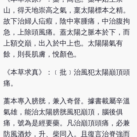
山，得天地崇高之氣，稟太陽標本之精。
故下治婦人疝瘕，陰中寒腫痛，中治腹拘
急，上除頭風痛。蓋太陽之脈本於下，而
上額交巔，出入於中上也。太陽陽氣有
餘，則長肌膚，悅顏色。
《本草求真》：﹝批﹞治風犯太陽巔頂頭
痛。
藁本專入膀胱，兼入奇督。據書載屬辛溫
氣雄，能治太陽膀胱風犯巔頂，腦後俱
痛，號為是經要藥。凡治巔頂頭痛，必兼
防風酒炒，升、柴同入。且復言治脊強而