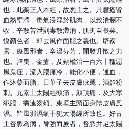
也，此藥正入本經，故悉主之。凡癰瘡皆
血熱壅滯，毒氣浸淫於肌肉，以致潰爛不
收，辛散苦泄則毒散滯消，肌肉自長矣。
悅顏色者，即去風作面脂之義也。辟霧
露，療風邪者，辛溫芬芳，開發升散之力
也。嚲曳，金瘡，及甄權治一百六十種惡
風鬼疰，流入腰痛冷，能化小便，通血，
作沐藥面脂。日華子去皮膚疵颺，酒齄粉
刺。元素主太陽經頭痛，顛頂痛，及大寒
犯腦，痛連齒頰。東垣主頭面身體皮膚風
濕。皆風邪濕氣干犯太陽經所致也。好古
主督脈為病，脊強而厥者，督脈并足太陽