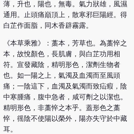
薄，升也，陽也，無毒。氣力狀雄，風濕
通用。止頭痛巔頂上，散寒邪巨陽經。得
白芷作面脂，同木香辟霧露。
《本草乘雅》：藁本，芳草也。為藁悴之
本，故悅顏色，長肌膚，與白芷功用相
符。宣發藏陰，精明形色，潔劑生物者
也。如一陽之上，氣濁及血濁而至風頭
痛；一陰這下，血濁及氣濁而致疝瘕，陰
中寒腫痛，腹中急者，咸可劑之以潔也。
精明形色，非藁悴之本乎。蓋形色之藁
悴，徭陰不使陽以榮外，陽亦失守於中藏
耳。