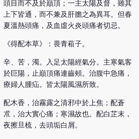
頭目而不及於巔頂；一主太陽及督，雖其
上下皆通，而不兼及肝膽之為異耳。但春
夏溫熱頭痛，及血虛火炎頭痛者切忌。
《得配本草》：畏青葙子。
辛、苦，濁。入足太陽經氣分。主寒氣客
於巨陽，止巔頂痛連齒頰。治腹中急痛，
療婦人腫疝。皆太陽風濕所致。
配木香，治霧露之清邪中於上焦；配蒼
朮，治大實心痛；寒濕故也。配白芷末，
夜擦旦梳，去頭垢白屑。