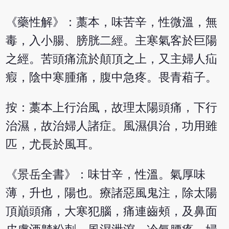
《藥性解》：藁本，味苦辛，性微溫，無
毒，入小腸、膀胱二經。主寒氣客於巨陽
之經。苦頭痛流於顛頂之上，又主婦人疝
瘕，陰中寒腫痛，腹中急疼。畏青葙子。
按：藁本上行治風，故理太陽頭痛，下行
治濕，故治婦人諸症。風濕俱治，功用雖
匹，尤長於風耳。
《景岳全書》：味甘辛，性溫。氣厚味
薄，升也，陽也。療諸惡風鬼注，除太陽
頂巔頭痛，大寒犯腦，痛連齒頰，及鼻面