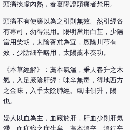
頭痛挾虛內熱，春夏陽證頭痛者禁用。
頭痛不有使藥以為之引則無效。然引經各
有專司，勿得混用。陽明當用白芷，少陽
當用柴胡，太陰蒼朮為宜，厥陰川芎有
效，少陰細辛略用，太陽藁本奏功。
《本草經解》：藁本氣溫，秉天春升之木
氣，入足厥陰肝經；味辛無毒，得地西方
之金味，入手太陰肺經。氣味俱升，陽
也。
婦人以血為主，血藏於肝，肝血少則肝氣
滯，而疝瘕之症生矣，藁本溫辛，溫行辛