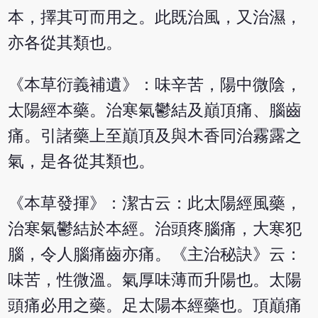
本，擇其可而用之。此既治風，又治濕，
亦各從其類也。
《本草衍義補遺》：味辛苦，陽中微陰，
太陽經本藥。治寒氣鬱結及巔頂痛、腦齒
痛。引諸藥上至巔頂及與木香同治霧露之
氣，是各從其類也。
《本草發揮》：潔古云：此太陽經風藥，
治寒氣鬱結於本經。治頭疼腦痛，大寒犯
腦，令人腦痛齒亦痛。《主治秘訣》云：
味苦，性微溫。氣厚味薄而升陽也。太陽
頭痛必用之藥。足太陽本經藥也。頂巔痛