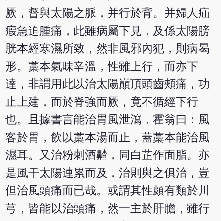
厥，督與太陽之脈，并行於背。并婦人疝
瘕急迫腫痛，此雖病屬下見，及係太陽膀
胱本經寒濕所致，然非風邪內犯，則病曷
形。藁本氣味辛溫，性雖上行，而亦下
達，非謂用此以治太陽巔頂頭齒頰痛，功
止上建，而於脊強而厥，竟不循經下行
也。且據書言能治胃風泄瀉，霍翁曰：風
客於胃，飲以藁本湯而止，蓋藁本能治風
濕耳。又治粉刺酒齄，同白芷作面脂。亦
是風干太陽連累而及，治則與之俱治，豈
但治風頭痛而已哉。或謂其性頗有類於川
芎，皆能以治頭痛，然一主於肝膽，雖行