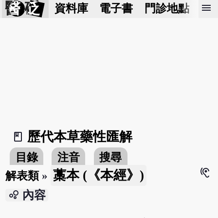
醫 砭
menu
資料庫
電子書
門診地點
預
歷代本草藥性匯解
book_2
目錄
注音
搜尋
hearing
藁本 (《本經》)
解表類
»
bubble_chart
內容