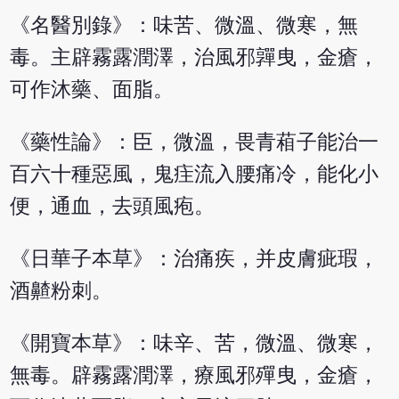
《名醫別錄》：味苦、微溫、微寒，無
毒。主辟霧露潤澤，治風邪嚲曳，金瘡，
可作沐藥、面脂。
《藥性論》：臣，微溫，畏青葙子能治一
百六十種惡風，鬼疰流入腰痛冷，能化小
便，通血，去頭風疱。
《日華子本草》：治痛疾，并皮膚疵瑕，
酒齄粉刺。
《開寶本草》：味辛、苦，微溫、微寒，
無毒。辟霧露潤澤，療風邪殫曳，金瘡，