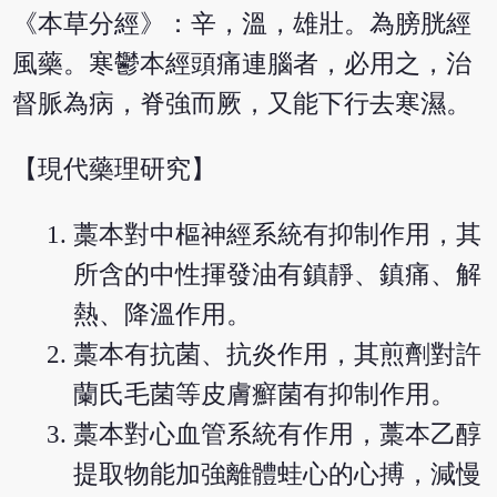
《本草分經》：辛，溫，雄壯。為膀胱經
風藥。寒鬱本經頭痛連腦者，必用之，治
督脈為病，脊強而厥，又能下行去寒濕。
【現代藥理研究】
藁本對中樞神經系統有抑制作用，其
所含的中性揮發油有鎮靜、鎮痛、解
熱、降溫作用。
藁本有抗菌、抗炎作用，其煎劑對許
蘭氏毛菌等皮膚癬菌有抑制作用。
藁本對心血管系統有作用，藁本乙醇
提取物能加強離體蛙心的心搏，減慢