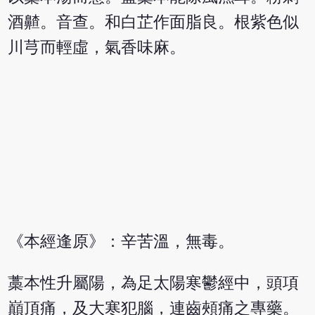
酒齄。音查。和白芷作面脂良。根紫色似
川芎而輕虛，氣香味麻。
《本經逢原》：辛苦溫，無毒。
藁本性升屬陽，為足太陽寒鬱經中，頭項
巔頂痛，及大寒犯腦，連齒頰痛之專藥。