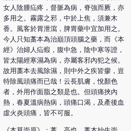
女人陰腫疝疼，督脈為病，脊強而厥，亦
多用之。霧露之邪，中於上焦，須兼木
香。風客於胃泄瀉，脾胃藥中宜加用之。
今人只知藁本為治巔頂頭腦之藥，而《本
經》治婦人疝瘕，腹中急，陰中寒等證，
皆太陽經寒濕為病，亦屬客邪內犯之候。
故用藁本去風除濕，則中外之疾皆瘳，豈
特除風頭痛而已哉！云長肌膚，悅顏色
者，外用作面脂之類是也。但頭痛挾內
熱，春夏溫病熱病，頭痛口渴，及產後血
虛火炎頭痛，皆不可服。
《本草崇原》：藁，高也。藁本始生崇