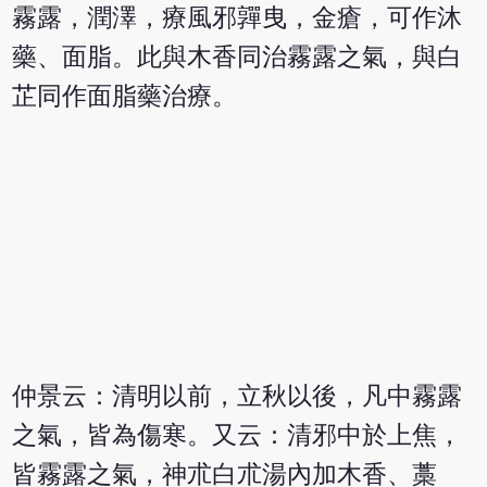
霧露，潤澤，療風邪嚲曳，金瘡，可作沐
藥、面脂。此與木香同治霧露之氣，與白
芷同作面脂藥治療。
仲景云：清明以前，立秋以後，凡中霧露
之氣，皆為傷寒。又云：清邪中於上焦，
皆霧露之氣，神朮白朮湯內加木香、藁