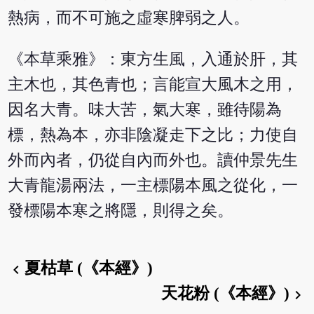
熱病，而不可施之虛寒脾弱之人。
《本草乘雅》：東方生風，入通於肝，其
主木也，其色青也；言能宣大風木之用，
因名大青。味大苦，氣大寒，雖待陽為
標，熱為本，亦非陰凝走下之比；力使自
外而內者，仍從自內而外也。讀仲景先生
大青龍湯兩法，一主標陽本風之從化，一
發標陽本寒之將隱，則得之矣。
夏枯草 (《本經》)
chevron_left
天花粉 (《本經》)
chevron_right