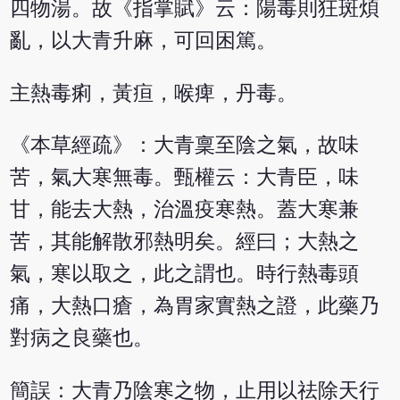
四物湯。故《指掌賦》云：陽毒則狂斑煩
亂，以大青升麻，可回困篤。
主熱毒痢，黃疸，喉痺，丹毒。
《本草經疏》：大青稟至陰之氣，故味
苦，氣大寒無毒。甄權云：大青臣，味
甘，能去大熱，治溫疫寒熱。蓋大寒兼
苦，其能解散邪熱明矣。經曰；大熱之
氣，寒以取之，此之謂也。時行熱毒頭
痛，大熱口瘡，為胃家實熱之證，此藥乃
對病之良藥也。
簡誤：大青乃陰寒之物，止用以祛除天行