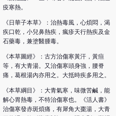
疫寒熱。
《日華子本草》：治熱毒風，心煩悶，渴
疾口乾，小兒鼻熱疾，瘋疹天行熱疾及金
石藥毒，兼塗醫腫毒。
《本草圖經》：古方治傷寒黃汗，黃疸
等，有大青湯。又治傷寒頭身強，腰脊
痛，葛根湯內亦用之。大抵時疾多用之。
《本草綱目》：大青氣寒，味微苦鹹，能
解心胃熱毒，不特治傷寒也。《活人書》
治傷寒發赤斑煩痛，有犀角大棗湯，大青