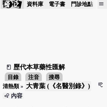
醫 砭
menu
資料庫
電子書
門診地點
預
歷代本草藥性匯解
book_2
目錄
注音
搜尋
hearing
大青葉 (《名醫別錄》)
清熱類
»
bubble_chart
內容