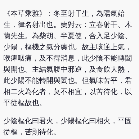
《本草乘雅》：冬至射干生，為陽氣始
生，律名射出也。藥對云：立春射干、木
蘭先生。為柴胡、半夏使，合入足少陰、
少陽，樞機之氣分藥也。故主咳逆上氣，
喉痺咽痛，及不得消息，此少陰不能轉闔
與開也。主結氣腹中邪逆，及食飲大熱，
此少陽不能轉開與闔也。但氣味苦平，君
相二火為化者，莫不相宜，以苦待化，以
平從樞故也。
少陰樞化曰君火，少陽樞化曰相火，平固
從樞，苦則待化。