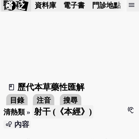
醫 砭
menu
資料庫
電子書
門診地點
預
歷代本草藥性匯解
book_2
目錄
注音
搜尋
hearing
射干 (《本經》)
清熱類
»
bubble_chart
內容