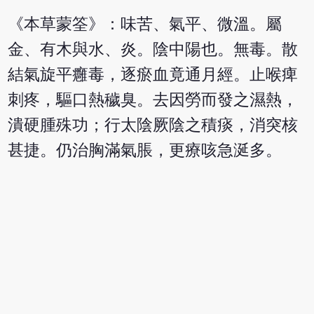
《本草蒙筌》：味苦、氣平、微溫。屬
金、有木與水、炎。陰中陽也。無毒。散
結氣旋平癰毒，逐瘀血竟通月經。止喉痺
刺疼，驅口熱穢臭。去因勞而發之濕熱，
潰硬腫殊功；行太陰厥陰之積痰，消突核
甚捷。仍治胸滿氣脹，更療咳急涎多。