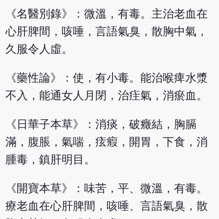
《名醫別錄》：微溫，有毒。主治老血在
心肝脾間，咳唾，言語氣臭，散胸中氣，
久服令人虛。
《藥性論》：使，有小毒。能治喉痺水漿
不入，能通女人月閉，治疰氣，消瘀血。
《日華子本草》：消痰，破癥結，胸膈
滿，腹脹，氣喘，痃瘕，開胃，下食，消
腫毒，鎮肝明目。
《開寶本草》：味苦，平、微溫，有毒。
療老血在心肝脾間，咳唾、言語氣臭，散