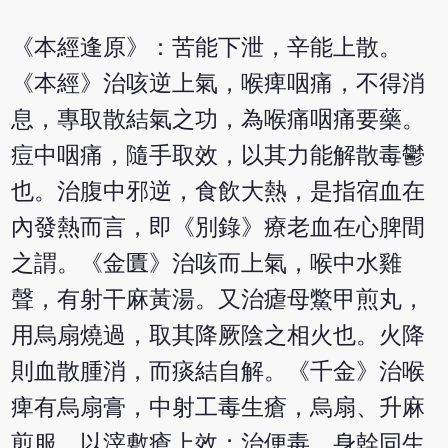
《本經逢原》：苦能下泄，辛能上散。
《本經》治咳逆上氣，喉痺咽痛，不得消
息，專取散結氣之功，為喉痛咽痛要藥。
痘中咽痛，隨手取效，以其力能解散毒鬱
也。治腹中邪逆，食飲大熱，是指宿血在
內發熱而言，即《別錄》療老血在心脾間
之謂。《金匱》治咳而上氣，喉中水雞
聲，有射干麻黃湯。又治瘧母鱉甲煎丸，
用烏扇燒過，取其降厥陰之相火也。火降
則血散腫消，而痰結自解。《千金》治喉
痺有烏扇膏，中射工毒生瘡，烏扇、升麻
煎服，以滓敷瘡上效；治便毒，身幹同生