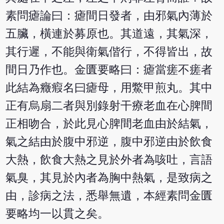
素問瘧論曰：瘧間日發者，由邪氣內薄於
五臟，橫連於募原也。其道遠，其氣深，
其行遲，不能與衛氣偕行，不得皆出，故
間日乃作也。金匱要略曰：瘧當瘥不瘥者
此結為癥瘕名曰瘧母，用鱉甲煎丸。其中
正有烏扇二者與別錄射干療老血在心脾間
正相吻合，於此見心脾間老血由於結氣，
氣之結由於腹中邪逆，腹中邪逆由於飲食
大熱，飲食大熱之見於外者為咳吐，言語
氣臭，其見於內者為胸中熱氣，是致病之
由，診病之法，悉舉無遺，本經素問金匱
要略均一以貫之矣。