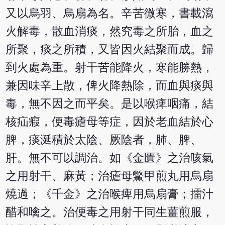
又以烏羽、烏扇為名。辛苦微寒，書載瀉
火解毒，散血消痰，然究毒之所胎，血之
所聚，痰之所積，又皆因火結聚而成。歸
到火處為重。射干苦能降火，寒能勝熱，
兼因味辛上散，俾火降熱除，而血與痰與
毒，無不因之而平矣。是以喉痺咽痛，結
核疝瘕，便毒瘧母等症，因於老血結於心
脾，痰涎積於太陰、厥陰者，肺、脾、
肝。無不可以調治。如《金匱》之治咳氣
之用射干、麻黃；治瘧母鱉甲煎丸用烏扇
燒過；《千金》之治喉痺用烏扇膏；擂汁
醋和噙之。治便毒之用射干同生薑煎服，