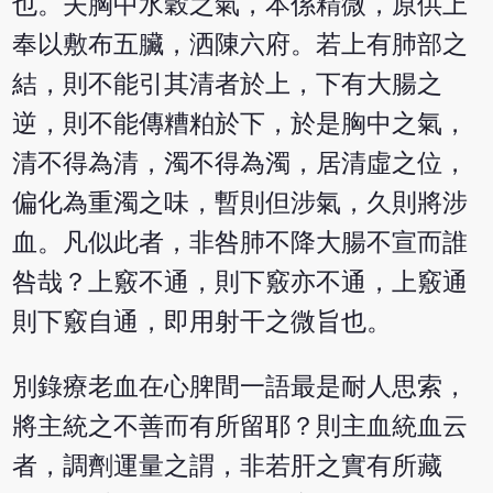
也。夫胸中水穀之氣，本係精微，原供上
奉以敷布五臟，洒陳六府。若上有肺部之
結，則不能引其清者於上，下有大腸之
逆，則不能傳糟粕於下，於是胸中之氣，
清不得為清，濁不得為濁，居清虛之位，
偏化為重濁之味，暫則但涉氣，久則將涉
血。凡似此者，非咎肺不降大腸不宣而誰
咎哉？上竅不通，則下竅亦不通，上竅通
則下竅自通，即用射干之微旨也。
別錄療老血在心脾間一語最是耐人思索，
將主統之不善而有所留耶？則主血統血云
者，調劑運量之謂，非若肝之實有所藏