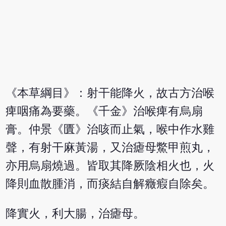
《本草綱目》：射干能降火，故古方治喉
痺咽痛為要藥。《千金》治喉痺有烏扇
膏。仲景《匱》治咳而止氣，喉中作水雞
聲，有射干麻黃湯，又治瘧母鱉甲煎丸，
亦用烏扇燒過。皆取其降厥陰相火也，火
降則血散腫消，而痰結自解癥瘕自除矣。
降實火，利大腸，治瘧母。