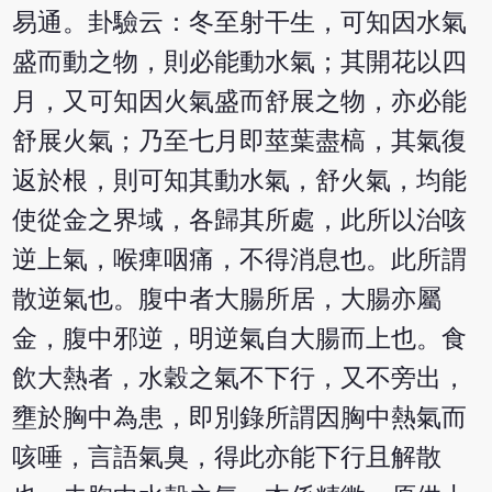
易通。卦驗云：冬至射干生，可知因水氣
盛而動之物，則必能動水氣；其開花以四
月，又可知因火氣盛而舒展之物，亦必能
舒展火氣；乃至七月即莖葉盡槁，其氣復
返於根，則可知其動水氣，舒火氣，均能
使從金之界域，各歸其所處，此所以治咳
逆上氣，喉痺咽痛，不得消息也。此所謂
散逆氣也。腹中者大腸所居，大腸亦屬
金，腹中邪逆，明逆氣自大腸而上也。食
飲大熱者，水穀之氣不下行，又不旁出，
壅於胸中為患，即別錄所謂因胸中熱氣而
咳唾，言語氣臭，得此亦能下行且解散