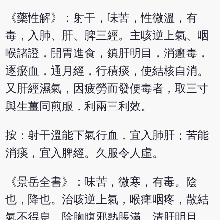
《藥性解》：射干，味苦，性微溫，有
毒，入肺、肝、脾三經。主咳逆上氣、咽
喉諸證，開胃進食，鎮肝明目，消癰毒，
逐瘀血，通月經，行積痰，使結核自消。
又肝經濕氣，因疲勞而發便毒者，取三寸
與生薑同煎服，利兩三利效。
按：射干溫能下氣行血，宜入肺肝；苦能
消痰，宜入脾經。久服令人虛。
《景岳全書》：味苦，微寒，有毒。陰
也，降也。治咳逆上氣，喉痺咽疼，散結
氣不得息，除胸腹邪熱脹滿，清肝明目，