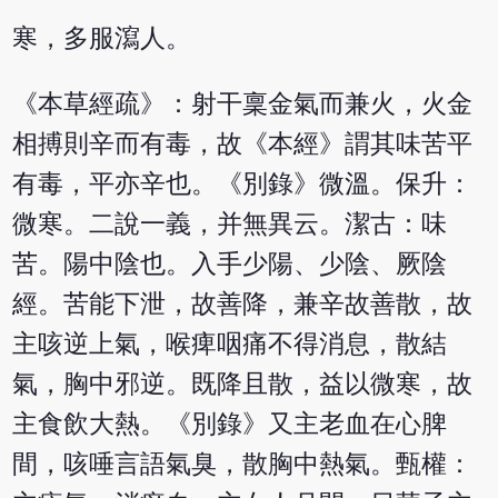
寒，多服瀉人。
《本草經疏》：射干稟金氣而兼火，火金
相搏則辛而有毒，故《本經》謂其味苦平
有毒，平亦辛也。《別錄》微溫。保升：
微寒。二說一義，并無異云。潔古：味
苦。陽中陰也。入手少陽、少陰、厥陰
經。苦能下泄，故善降，兼辛故善散，故
主咳逆上氣，喉痺咽痛不得消息，散結
氣，胸中邪逆。既降且散，益以微寒，故
主食飲大熱。《別錄》又主老血在心脾
間，咳唾言語氣臭，散胸中熱氣。甄權：