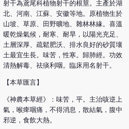
射干為鳶尾科植物射干的根莖。主產於湖
北、河南、江蘇、安徽等地。原植物生於
山坡、草原、田野曠地、雜林林緣。喜溫
暖乾燥氣候，耐寒、耐旱，以陽光充足、
土層深厚、疏鬆肥沃、排水良好的砂質壤
土最宜生長。味苦，性寒。歸肺經。功效
清熱解毒、祛痰利咽。臨床用名射干。
【本草匯言】
《神農本草經》：味苦，平。主治咳逆上
氣，喉痺咽痛，不得消息，散結氣，腹中
邪逆，食飲大熱。