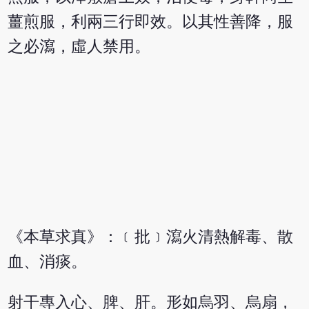
薑煎服，利兩三行即效。以其性善降，服
之必瀉，虛人禁用。
《本草求真》：﹝批﹞瀉火清熱解毒、散
血、消痰。
射干專入心、脾、肝。形如烏羽、烏扇，