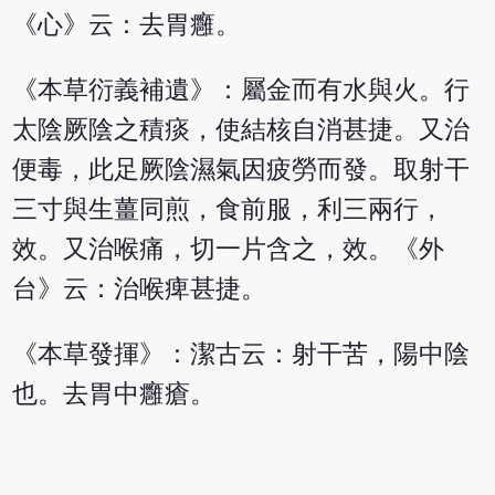
《心》云：去胃癰。
《本草衍義補遺》：屬金而有水與火。行
太陰厥陰之積痰，使結核自消甚捷。又治
便毒，此足厥陰濕氣因疲勞而發。取射干
三寸與生薑同煎，食前服，利三兩行，
效。又治喉痛，切一片含之，效。《外
台》云：治喉痺甚捷。
《本草發揮》：潔古云：射干苦，陽中陰
也。去胃中癰瘡。