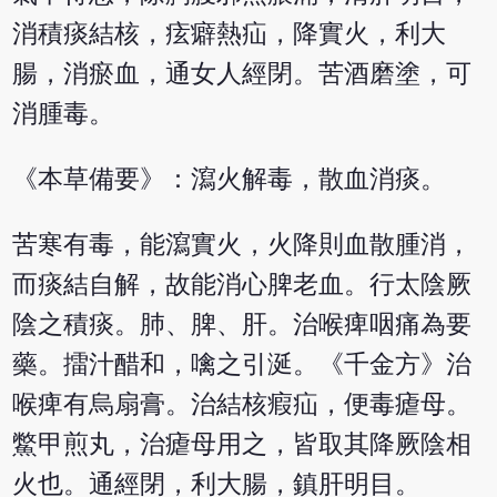
消積痰結核，痃癖熱疝，降實火，利大
腸，消瘀血，通女人經閉。苦酒磨塗，可
消腫毒。
《本草備要》：瀉火解毒，散血消痰。
苦寒有毒，能瀉實火，火降則血散腫消，
而痰結自解，故能消心脾老血。行太陰厥
陰之積痰。肺、脾、肝。治喉痺咽痛為要
藥。擂汁醋和，噙之引涎。《千金方》治
喉痺有烏扇膏。治結核瘕疝，便毒瘧母。
鱉甲煎丸，治瘧母用之，皆取其降厥陰相
火也。通經閉，利大腸，鎮肝明目。