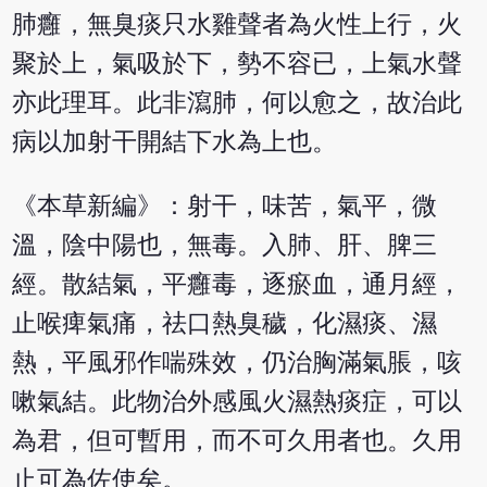
肺癰，無臭痰只水雞聲者為火性上行，火
聚於上，氣吸於下，勢不容已，上氣水聲
亦此理耳。此非瀉肺，何以愈之，故治此
病以加射干開結下水為上也。
《本草新編》：射干，味苦，氣平，微
溫，陰中陽也，無毒。入肺、肝、脾三
經。散結氣，平癰毒，逐瘀血，通月經，
止喉痺氣痛，祛口熱臭穢，化濕痰、濕
熱，平風邪作喘殊效，仍治胸滿氣脹，咳
嗽氣結。此物治外感風火濕熱痰症，可以
為君，但可暫用，而不可久用者也。久用
止可為佐使矣。