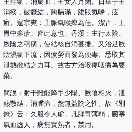
主疰氣，消瘀血，主女人月閉。日華子主
消痰，破癥結，胸膈滿，腹脹氣喘，痃
癖。寇宗奭：主脈氣喉痺為佳。潔古：主
胃中癰瘡。皆此意也。丹溪：主行太陰、
厥陰之積痰，使結核自消甚捷。又治足厥
陰濕氣下流，因疲勞而發為便毒。悉取其
泄熱散結之力耳。故古方治喉痺咽痛為要
藥。
簡誤：射干雖能降手少陽、厥陰相火，泄
熱散結，消腫痛，然無益陰之性。故《別
錄》云：久服令人虛。凡脾胃薄弱，臟寒
氣血虛人，病無實熱者，禁用。