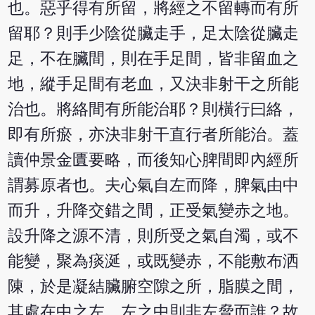
也。惡乎得有所留，將經之不留轉而有所
留耶？則手少陰從臟走手，足太陰從臟走
足，不在臟間，則在手足間，皆非留血之
地，縱手足間有老血，又決非射干之所能
治也。將絡間有所能治耶？則橫行曰絡，
即有所瘀，亦決非射干直行者所能治。蓋
讀仲景金匱要略，而後知心脾間即內經所
謂募原者也。夫心氣自左而降，脾氣由中
而升，升降交錯之間，正受氣變赤之地。
設升降之源不清，則所受之氣自濁，或不
能變，聚為痰涎，或既變赤，不能敷布洒
陳，於是凝結臟腑空隙之所，脂膜之間，
其處在中之左，左之中則非左脅而誰？故