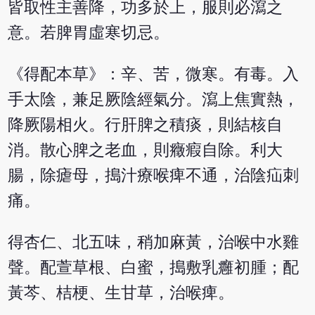
皆取性主善降，功多於上，服則必瀉之
意。若脾胃虛寒切忌。
《得配本草》：辛、苦，微寒。有毒。入
手太陰，兼足厥陰經氣分。瀉上焦實熱，
降厥陽相火。行肝脾之積痰，則結核自
消。散心脾之老血，則癥瘕自除。利大
腸，除瘧母，搗汁療喉痺不通，治陰疝刺
痛。
得杏仁、北五味，稍加麻黃，治喉中水雞
聲。配萱草根、白蜜，搗敷乳癰初腫；配
黃芩、桔梗、生甘草，治喉痺。