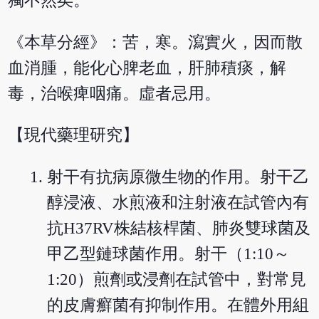
獨不然矣。
《本草分經》：苦，寒。瀉實火，因而散
血消腫，能化心脾老血，肝肺積痰，解
毒，治喉痺咽痛。虛者忌用。
【現代藥理研究】
射干有抗病原微生物的作用。射干乙
醇浸液、水煎液和注射液在試管內有
抗H37RV株結核桿菌、肺炎雙球菌及
甲乙型鏈球菌作用。射干（1:10～
1:20）煎劑或浸劑在試管中，對常見
的皮膚癬菌有抑制作用。在體外用組