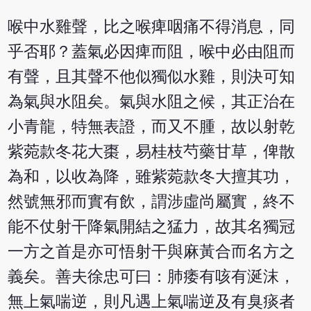
喉中水雞聲，比之喉痺咽痛不得消息，同
乎否耶？蓋氣必因痺而阻，喉中必由阻而
有聲，且其聲不他似獨似水雞，則決可知
為氣與水阻矣。氣與水阻之候，其正治在
小青龍，特無表證，而又不腫，故以射乾
紫菀款冬花大棗，易桂枝芍藥甘草，俾散
為和，以收為降，雖紫菀款冬大擅其功，
然號無邪而實有飲，謂涉虛尚屬實，終不
能不仗射干降氣開結之猛力，故其名獨冠
一方之首是亦可悟射干與麻黃合而名方之
義矣。善夫徐忠可曰：肺痿有咳有涎沫，
無上氣喘逆，則凡遇上氣喘逆及有臭痰者