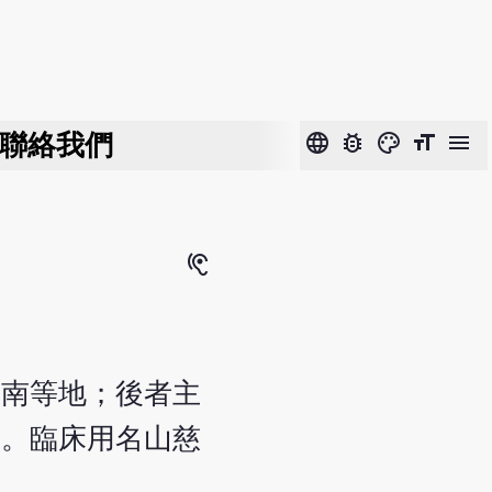
聯絡我們
language
bug_report
color_lens
format_size
menu
hearing
華南等地；後者主
結。臨床用名山慈