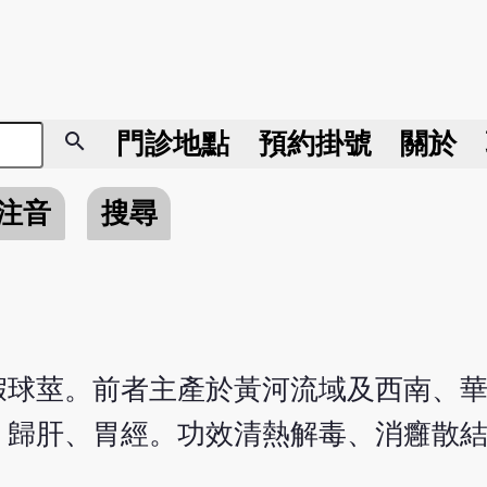
search
門診地點
預約掛號
關於
注音
搜尋
假球莖。前者主產於黃河流域及西南、
。歸肝、胃經。功效清熱解毒、消癰散