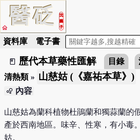
醫
砭
沈
藥
home
子
資料庫
電子書
歷代本草藥性匯解
目錄
book_2
山慈姑 (《嘉祐本草》)
清熱類
»
內容
bubble_chart
山慈姑為蘭科植物杜鵑蘭和獨蒜蘭的
產於西南地區。味辛、性寒，有小毒
姑。