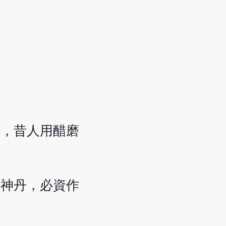
等，昔人用醋磨
樞神丹，必資作