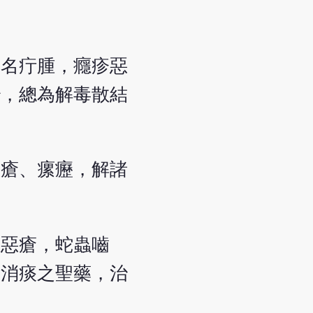
無名疔腫，癮疹惡
治，總為解毒散結
惡瘡、瘰癧，解諸
、惡瘡，蛇蟲嚙
正消痰之聖藥，治