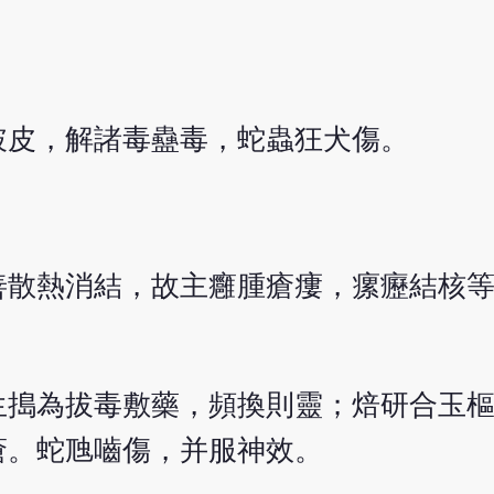
破皮，解諸毒蠱毒，蛇蟲狂犬傷。
善散熱消結，故主癰腫瘡瘻，瘰癧結核
生搗為拔毒敷藥，頻換則靈；焙研合玉
瘡。蛇虺嚙傷，并服神效。