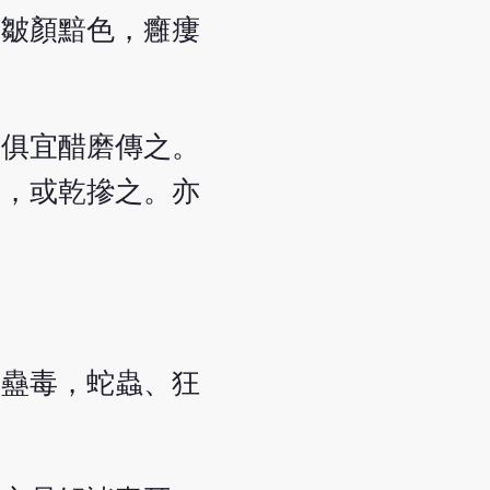
然皺顏黯色，癰瘻
，俱宜醋磨傳之。
服，或乾摻之。亦
、蠱毒，蛇蟲、狂