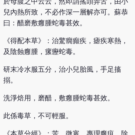
於母腹之中云云，然即謂搖頭弄舌，由小
兒內熱所致，不必作深一層解亦可。蘇恭
曰：醋磨敷癰腫蛇毒甚效。
《得配本草》：治驚癇癲疾，瘧疾寒熱，
及陰蝕癰腫，瘰癧蛇毒。
研末冷水服五分，治小兒胎風，手足搐
搦。
洗淨焙用，磨醋，敷癰腫蛇毒甚效。
此係毒草，不可輕服。
《本草分經》：苦，微寒。專理癰疽，除