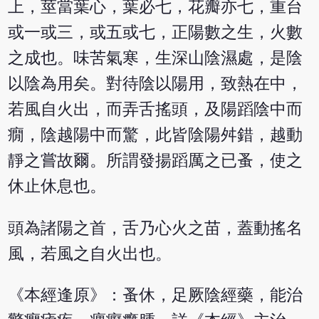
上，莖當葉心，葉必七，花瓣亦七，重台
或一或三，或五或七，正陽數之生，火數
之成也。味苦氣寒，生深山陰濕處，是陰
以陰為用矣。對待陰以陽用，致熱在中，
若風自火出，而弄舌搖頭，及陽蹈陰中而
癇，陰越陽中而驚，此皆陰陽舛錯，越動
靜之嘗故爾。所謂發揚蹈厲之已蚤，使之
休止休息也。
頭為諸陽之首，舌乃心火之苗，蓋動搖名
風，若風之自火出也。
《本經逢原》：蚤休，足厥陰經藥，能治