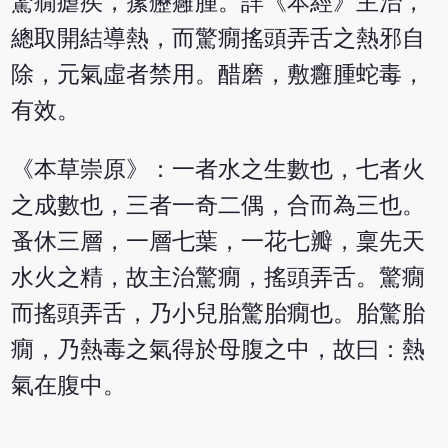
驚癇瘧疾，瘰癧癰腫。詳《本經》主治，
總取開結導熱，而驚癇搖頭弄舌之熱邪自
除，元氣虛者禁用。醋磨，敷癰腫蛇毒，
有效。
《本草崇原》：一者水之生數也，七者火
之成數也，三者一奇二偶，合而為三也。
蚤休三層，一層七葉，一花七瓣，稟先天
水火之精，故主治驚癇，搖頭弄舌。驚癇
而搖頭弄舌，乃小兒胎驚胎癇也。胎驚胎
癇，乃熱毒之氣得於母腹之中，故曰：熱
氣在腹中。