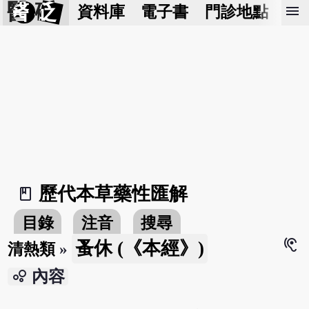
醫 砭
menu
資料庫
電子書
門診地點
預
歷代本草藥性匯解
book_2
目錄
注音
搜尋
hearing
蚤休 (《本經》)
清熱類
»
bubble_chart
內容