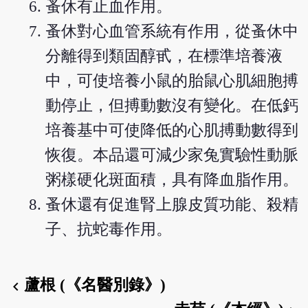
蚤休有止血作用。
蚤休對心血管系統有作用，從蚤休中
分離得到類固醇甙，在標準培養液
中，可使培養小鼠的胎鼠心肌細胞搏
動停止，但搏動數沒有變化。在低鈣
培養基中可使降低的心肌搏動數得到
恢復。本品還可減少家兔實驗性動脈
粥樣硬化斑面積，具有降血脂作用。
蚤休還有促進腎上腺皮質功能、殺精
子、抗蛇毒作用。
蘆根 (《名醫別錄》)
chevron_left