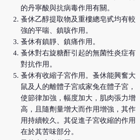
的丹寧酸與抗病毒作用有關。
蚤休乙醇提取物及重樓總皂甙均有較
強的平喘、鎮咳作用。
蚤休有鎮靜、鎮痛作用。
蚤休對右旋糖酐引起的無菌性炎症有
對抗作用。
蚤休有收縮子宮作用。蚤休能興奮大
鼠及人的離體子宮或家兔在體子宮，
使節律加強，幅度加大，肌肉張力增
高，且隨劑量增大而作用增強，其作
用持續較久。其促進子宮收縮的作用
在於其苦味部分。