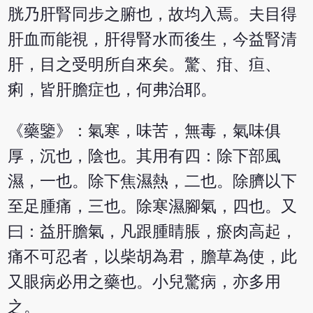
胱乃肝腎同步之腑也，故均入焉。夫目得
肝血而能視，肝得腎水而後生，今益腎清
肝，目之受明所自來矣。驚、疳、疸、
痢，皆肝膽症也，何弗治耶。
《藥鑒》：氣寒，味苦，無毒，氣味俱
厚，沉也，陰也。其用有四：除下部風
濕，一也。除下焦濕熱，二也。除臍以下
至足腫痛，三也。除寒濕腳氣，四也。又
曰：益肝膽氣，凡跟腫睛脹，瘀肉高起，
痛不可忍者，以柴胡為君，膽草為使，此
又眼病必用之藥也。小兒驚病，亦多用
之。