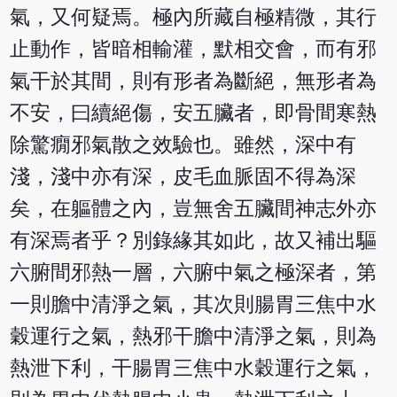
氣，又何疑焉。極內所藏自極精微，其行
止動作，皆暗相輸灌，默相交會，而有邪
氣干於其間，則有形者為斷絕，無形者為
不安，曰續絕傷，安五臟者，即骨間寒熱
除驚癇邪氣散之效驗也。雖然，深中有
淺，淺中亦有深，皮毛血脈固不得為深
矣，在軀體之內，豈無舍五臟間神志外亦
有深焉者乎？別錄緣其如此，故又補出驅
六腑間邪熱一層，六腑中氣之極深者，第
一則膽中清淨之氣，其次則腸胃三焦中水
穀運行之氣，熱邪干膽中清淨之氣，則為
熱泄下利，干腸胃三焦中水穀運行之氣，