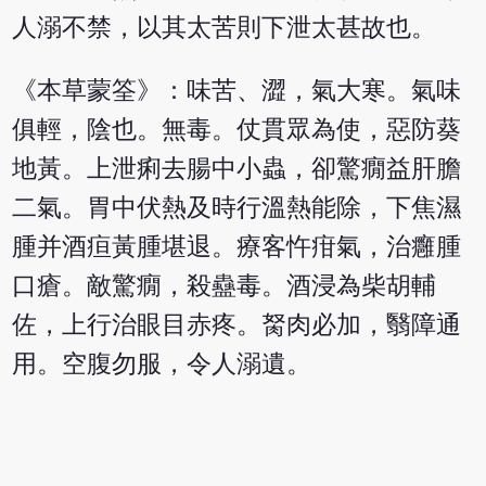
人溺不禁，以其太苦則下泄太甚故也。
《本草蒙筌》：味苦、澀，氣大寒。氣味
俱輕，陰也。無毒。仗貫眾為使，惡防葵
地黃。上泄痢去腸中小蟲，卻驚癇益肝膽
二氣。胃中伏熱及時行溫熱能除，下焦濕
腫并酒疸黃腫堪退。療客忤疳氣，治癰腫
口瘡。敵驚癇，殺蠱毒。酒浸為柴胡輔
佐，上行治眼目赤疼。胬肉必加，翳障通
用。空腹勿服，令人溺遺。