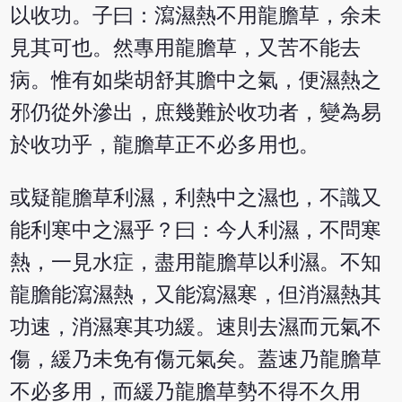
以收功。子曰：瀉濕熱不用龍膽草，余未
見其可也。然專用龍膽草，又苦不能去
病。惟有如柴胡舒其膽中之氣，便濕熱之
邪仍從外滲出，庶幾難於收功者，變為易
於收功乎，龍膽草正不必多用也。
或疑龍膽草利濕，利熱中之濕也，不識又
能利寒中之濕乎？曰：今人利濕，不問寒
熱，一見水症，盡用龍膽草以利濕。不知
龍膽能瀉濕熱，又能瀉濕寒，但消濕熱其
功速，消濕寒其功緩。速則去濕而元氣不
傷，緩乃未免有傷元氣矣。蓋速乃龍膽草
不必多用，而緩乃龍膽草勢不得不久用