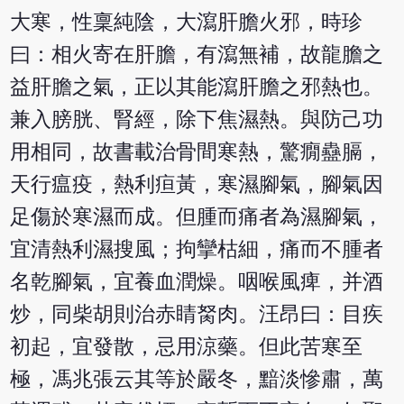
大寒，性稟純陰，大瀉肝膽火邪，時珍
曰：相火寄在肝膽，有瀉無補，故龍膽之
益肝膽之氣，正以其能瀉肝膽之邪熱也。
兼入膀胱、腎經，除下焦濕熱。與防己功
用相同，故書載治骨間寒熱，驚癇蠱膈，
天行瘟疫，熱利疸黃，寒濕腳氣，腳氣因
足傷於寒濕而成。但腫而痛者為濕腳氣，
宜清熱利濕搜風；拘攣枯細，痛而不腫者
名乾腳氣，宜養血潤燥。咽喉風痺，并酒
炒，同柴胡則治赤睛胬肉。汪昂曰：目疾
初起，宜發散，忌用涼藥。但此苦寒至
極，馮兆張云其等於嚴冬，黯淡慘肅，萬