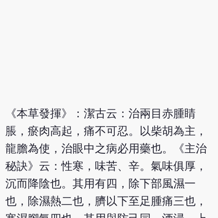
《本草發揮》：潔古云：治兩目赤腫睛
脹，瘀肉高起，痛不可忍。以柴胡為主，
龍膽為使，治眼中之病必用藥也。《主治
秘訣》云：性寒，味苦、辛。氣味俱厚，
沉而降陰也。其用有四，除下部風濕一
也，除濕熱二也，臍以下至足腫痛三也，