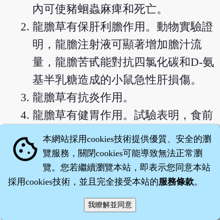
內可使豬蛔蟲麻痺和死亡。
龍膽草有保肝利膽作用。動物實驗證
明，龍膽注射液可顯著增加膽汁流
量，龍膽苦甙能對抗四氯化碳和D-氨
基半乳糖造成的小鼠急性肝損傷。
龍膽草有抗炎作用。
龍膽草有健胃作用。試驗表明，食前
少量服用龍膽草能刺激胃液分泌，龍
本網站採用cookies技術提供優質、安全的瀏
cookie
膽苦甙也可促進胃瘻犬胃液及游離酸
覽服務，關閉cookies可能導致無法正常瀏
的分泌。
覽。您若繼續瀏覽本站，即表示您同意本站
採用cookies技術，並且完全接受本站的
服務條款
。
龍膽草有利尿、降壓作用。
龍膽草有增強免疫功能的作用。