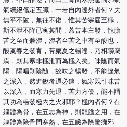
氣續絕傷定五臟，一若自內達外者何？夫
無平不陂，無往不復，惟其苦寒屆至極，
斯不泄不降已寓其間，蓋苦本主發，龍膽
苦之至而兼澀，澀者至苦之中有至酸也，
酸稟春之發育，苦稟夏之暢達，乃相聯屬
焉，則其寒非極泄而為極入矣。味陰而氣
陽，陽唱則陰隨，故味之暢發，不能違氣
之深入，然進銳者退必速，氣寒既引味苦
以深入，而寒力先退，苦力方優，能不謂
其功為暢發極內之火邪耶？極內者何？在
軀體為骨，在五志為神，則龍膽之用，在
軀體為除骨間寒熱，在五臟為除驚癇邪