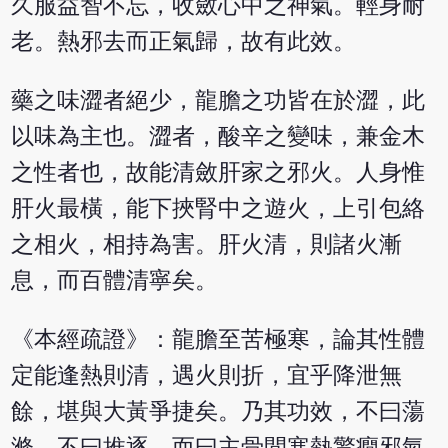
久服益智不忘，收斂心中之神氣。輕身耐
老。熱邪去而正氣歸，故有此效。
藥之味澀者絕少，龍膽之功皆在於澀，此
以味為主也。澀者，酸辛之變味，兼金木
之性者也，故能清斂肝家之邪火。人身惟
肝火最橫，能下挾腎中之遊火，上引包絡
之相火，相持為害。肝火清，則諸火漸
息，而百體清寧矣。
《本經疏證》：龍膽至苦極寒，論其性體
定能逢熱則清，遇火則折，宜乎降泄無
餘，堪與大黃爭捷矣。乃其功效，不曰蕩
滌，不曰推逐，而曰主骨間寒熱驚癇邪氣