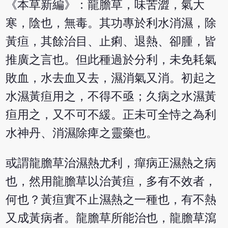
《本草新編》：龍膽草，味苦澀，氣大
寒，陰也，無毒。其功專於利水消濕，除
黃疸，其餘治目、止痢、退熱、卻腫，皆
推廣之言也。但此種過於分利，未免耗氣
敗血，水去血又去，濕消氣又消。初起之
水濕黃疸用之，不得不亟；久病之水濕黃
疸用之，又不可不緩。正未可全恃之為利
水神丹、消濕除痺之靈藥也。
或謂龍膽草治濕熱尤利，癉病正濕熱之病
也，然用龍膽草以治黃疸，多有不效者，
何也？黃疸實不止濕熱之一種也，有不熱
又成黃病者。龍膽草所能治也，龍膽草瀉