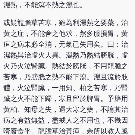
濕熱，不能瀉不熱之濕也。
或疑龍膽草苦寒，雖為利濕熱之要藥，治
黃之症，不能舍之他求，然多服損胃，黃
疸之病未必全消，元氣已失用矣。曰：治
濕熱與治虛火大異。濕熱乃熱結膀胱，虛
火乃火泣腎臟。熱結於膀胱，不用龍膽之
苦寒，乃膀胱之熱不能下瀉。濕且流於肢
體，火泣腎臟，一用知、柏之苦寒，乃腎
臟之火不能下歸，寒且留於脾胃。予辟用
黃柏、知母之失，遇大寒之藥，不論其治
病之有益無益，盡戒人之不用也，不幾因
噎廢食乎。龍膽草治黃疸，余所以教人亟