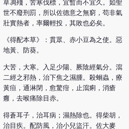
草凋殘，苦寒伐標，宜暫而不宜久。如聖
世不廢刑罰，所以佐德意之無窮，苟非氣
壯實熱者，率爾輕投，其敗也必矣。
《得配本草》：貫眾、赤小豆為之使。惡
地黃、防葵。
大苦，大寒。入足少陽、厥陰經氣分。瀉
二經之邪熱，治下焦之濕腫。殺蛔蟲，療
黃疸，通淋閉，愈驚疳，止瀉痢，消瘡
癰，去喉痛除目赤。
得蒼耳子，治耳病；濕熱除也。得柴胡，
治目疾。配防風，治小兒盜汗。佐大麥