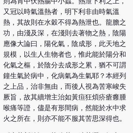
則為胃中伏熱腸中小蟲。熱泄下利之上，
又冠以時氣溫熱者，明下利非由時氣溫
熱，其故則在水穀不得為熱泄也。龍膽之
功，由淺及深，在淺則去著物之熱，陰陽
應像大論曰，陽化氣，陰成形，此天地之
規模，以生人生物者也，惟此能於陽分和
化氣之樞，於陰分去成形之累，猶不可謂
鐘生氣於病中，化病氣為生氣耶？本經列
之上品，治非無由，而後人視為苦寒峻失
厥旨，故其續增主治如黃疸狂煩疥瘡癰腫
喉痛等證，儘是有形間病，然能於水中求
火之所在，則亦不能不服其苦思深得也。