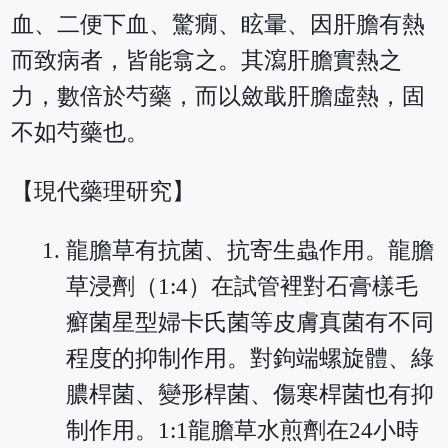
血、二便下血、驚癇、眩暈、因肝膽有熱
而致病者，皆能翕之。其瀉肝膽實熱之
力，數倍於芍藥，而以斂戢肝膽虛熱，固
不如芍藥也。
【現代藥理研究】
龍膽草有抗菌、抗寄生蟲作用。龍膽
草浸劑（1:4）在試管裡對石膏樣毛
癬菌星型婦卡氏菌等皮膚真菌有不同
程度的抑制作用。對鉤端螺旋體、綠
膿桿菌、變形桿菌、傷寒桿菌也有抑
制作用。1:1龍膽草水煎劑在24小時