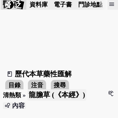
醫 砭
menu
資料庫
電子書
門診地點
預
歷代本草藥性匯解
book_2
目錄
注音
搜尋
hearing
龍膽草 (《本經》)
清熱類
»
bubble_chart
內容