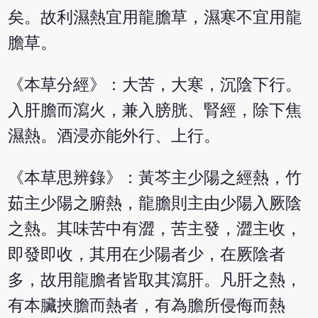
矣。故利濕熱宜用龍膽草，濕寒不宜用龍
膽草。
《本草分經》：大苦，大寒，沉陰下行。
入肝膽而瀉火，兼入膀胱、腎經，除下焦
濕熱。酒浸亦能外行、上行。
《本草思辨錄》：黃芩主少陽之經熱，竹
茹主少陽之腑熱，龍膽則主由少陽入厥陰
之熱。其味苦中有澀，苦主發，澀主收，
即發即收，其用在少陽者少，在厥陰者
多，故用龍膽者皆取其瀉肝。凡肝之熱，
有本臟挾膽而熱者，有為膽所侵侮而熱