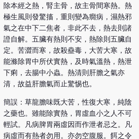
除本經之熱，腎主骨，故主骨間寒熱。熱
極生風則發驚搐，重則變為癇病，濕熱邪
氣之在中下二焦者，非此不去，熱去則諸
證自解。五臟有熱則不安，熱除則五臟自
定。苦澀而寒，故殺蠱毒，大苦大寒，故
能滌除胃中所伏實熱，及時氣溫熱，熱泄
下痢，去腸中小蟲。熱清則肝膽之氣亦
清，故益肝膽氣而止驚惕也。
簡誤：草龍膽味既大苦，性復大寒，純陰
之藥也。雖能除實熱，胃虛血小之人不可
輕試。凡病脾胃兩虛因而作泄者忌之。凡
病虛而有熱者勿用。亦勿空腹服。餌之令