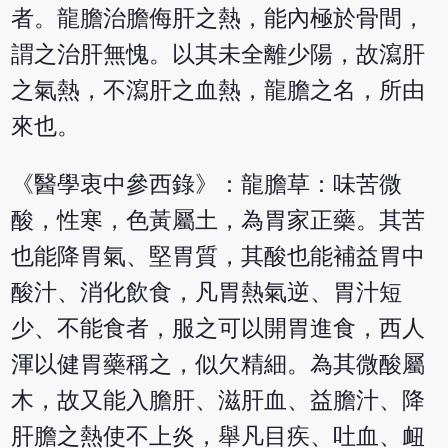
者。龍膽治膽侮肝之熱，能內極於骨間，
謂之治肝無愧。以其未全離少陽，故瀉肝
之氣熱，不瀉肝之血熱，龍膽之名，所由
來也。
《醫學衷中參西錄》：龍膽草：味苦微
酸，性寒，色黃屬土，為胃家正藥。其苦
也能降胃氣、堅胃質，其酸也能補益胃中
酸汁、消化飲食，凡胃熱氣逆、胃汁短
少、不能食者，服之可以開胃進食，西人
渾以健胃藥稱之，似欠精細。為其微酸屬
木，故又能入膽肝、滋肝血、益膽汁、降
肝膽之熱使不上炎，舉凡目疾、吐血、衄