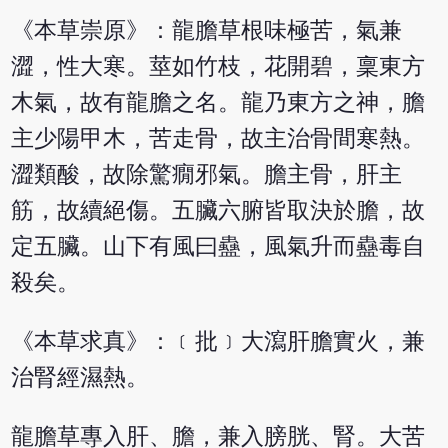
《本草崇原》：龍膽草根味極苦，氣兼
澀，性大寒。莖如竹枝，花開碧，稟東方
木氣，故有龍膽之名。龍乃東方之神，膽
主少陽甲木，苦走骨，故主治骨間寒熱。
澀類酸，故除驚癇邪氣。膽主骨，肝主
筋，故續絕傷。五臟六腑皆取決於膽，故
定五臟。山下有風曰蠱，風氣升而蠱毒自
殺矣。
《本草求真》：﹝批﹞大瀉肝膽實火，兼
治腎經濕熱。
龍膽草專入肝、膽，兼入膀胱、腎。大苦