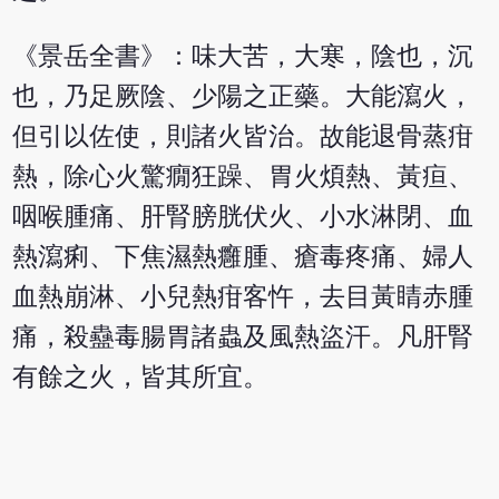
《景岳全書》：味大苦，大寒，陰也，沉
也，乃足厥陰、少陽之正藥。大能瀉火，
但引以佐使，則諸火皆治。故能退骨蒸疳
熱，除心火驚癇狂躁、胃火煩熱、黃疸、
咽喉腫痛、肝腎膀胱伏火、小水淋閉、血
熱瀉痢、下焦濕熱癰腫、瘡毒疼痛、婦人
血熱崩淋、小兒熱疳客忤，去目黃睛赤腫
痛，殺蠱毒腸胃諸蟲及風熱盜汗。凡肝腎
有餘之火，皆其所宜。