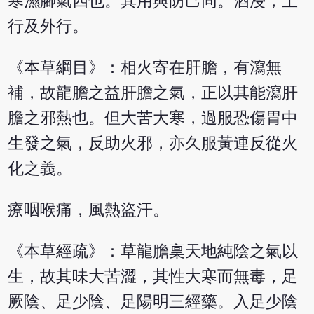
寒濕腳氣四也。其用與防己同。酒浸，上
行及外行。
《本草綱目》：相火寄在肝膽，有瀉無
補，故龍膽之益肝膽之氣，正以其能瀉肝
膽之邪熱也。但大苦大寒，過服恐傷胃中
生發之氣，反助火邪，亦久服黃連反從火
化之義。
療咽喉痛，風熱盜汗。
《本草經疏》：草龍膽稟天地純陰之氣以
生，故其味大苦澀，其性大寒而無毒，足
厥陰、足少陰、足陽明三經藥。入足少陰