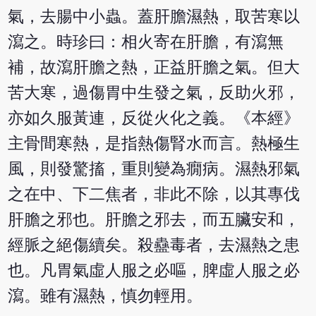
氣，去腸中小蟲。蓋肝膽濕熱，取苦寒以
瀉之。時珍曰：相火寄在肝膽，有瀉無
補，故瀉肝膽之熱，正益肝膽之氣。但大
苦大寒，過傷胃中生發之氣，反助火邪，
亦如久服黃連，反從火化之義。《本經》
主骨間寒熱，是指熱傷腎水而言。熱極生
風，則發驚搐，重則變為癇病。濕熱邪氣
之在中、下二焦者，非此不除，以其專伐
肝膽之邪也。肝膽之邪去，而五臟安和，
經脈之絕傷續矣。殺蠱毒者，去濕熱之患
也。凡胃氣虛人服之必嘔，脾虛人服之必
瀉。雖有濕熱，慎勿輕用。