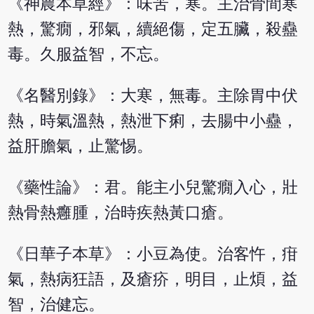
《神農本草經》：味苦，寒。主治骨間寒
熱，驚癇，邪氣，續絕傷，定五臟，殺蠱
毒。久服益智，不忘。
《名醫別錄》：大寒，無毒。主除胃中伏
熱，時氣溫熱，熱泄下痢，去腸中小蠱，
益肝膽氣，止驚惕。
《藥性論》：君。能主小兒驚癇入心，壯
熱骨熱癰腫，治時疾熱黃口瘡。
《日華子本草》：小豆為使。治客忤，疳
氣，熱病狂語，及瘡疥，明目，止煩，益
智，治健忘。