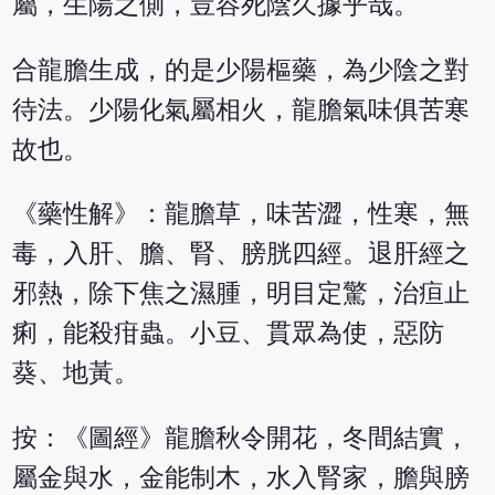
屬，生陽之側，豈容死陰久據乎哉。
合龍膽生成，的是少陽樞藥，為少陰之對
待法。少陽化氣屬相火，龍膽氣味俱苦寒
故也。
《藥性解》：龍膽草，味苦澀，性寒，無
毒，入肝、膽、腎、膀胱四經。退肝經之
邪熱，除下焦之濕腫，明目定驚，治疸止
痢，能殺疳蟲。小豆、貫眾為使，惡防
葵、地黃。
按：《圖經》龍膽秋令開花，冬間結實，
屬金與水，金能制木，水入腎家，膽與膀