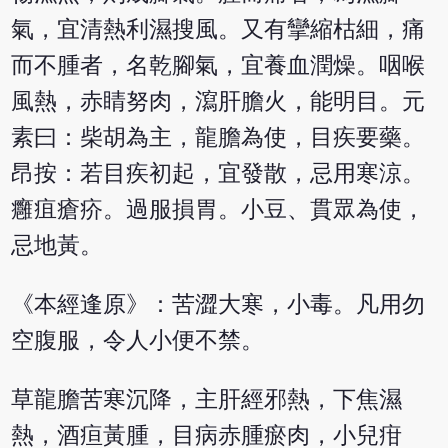
氣，宜清熱利濕搜風。又有攣縮枯細，痛
而不腫者，名乾腳氣，宜養血潤燥。咽喉
風熱，赤睛努肉，瀉肝膽火，能明目。元
素曰：柴胡為主，龍膽為使，目疾要藥。
昂按：若目疾初起，宜發散，忌用寒涼。
癰疽瘡疥。過服損胃。小豆、貫眾為使，
忌地黃。
《本經逢原》：苦澀大寒，小毒。凡用勿
空腹服，令人小便不禁。
草龍膽苦寒沉降，主肝經邪熱，下焦濕
熱，酒疸黃腫，目病赤腫瘀肉，小兒疳