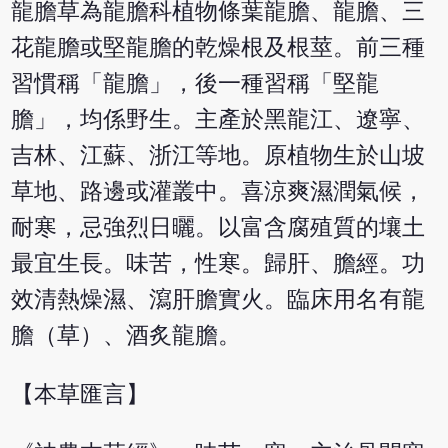
龍膽草為龍膽科植物條葉龍膽、龍膽、三
花龍膽或堅龍膽的乾燥根及根莖。前三種
習慣稱「龍膽」，後一種習稱「堅龍
膽」，均係野生。主產於黑龍江、遼寧、
吉林、江蘇、浙江等地。原植物生於山坡
草地、路邊或灌叢中。喜涼爽濕潤氣候，
耐寒，忌強烈日曬。以富含腐殖質的壤土
最宜生長。味苦，性寒。歸肝、膽經。功
效清熱燥濕、瀉肝膽實火。臨床用名有龍
膽（草）、酒炙龍膽。
【本草匯言】