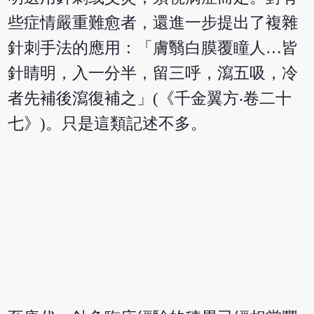
些症情嚴重難愈者，還進一步提出了複雜
針刺手法的應用：「膚翳白膜覆瞳人…皆
針睛明，入一分半，留三呼，瀉五吸，冷
者先補後瀉復補之」(《千金翼方‧卷二十
七》)。只是這類記述不多。