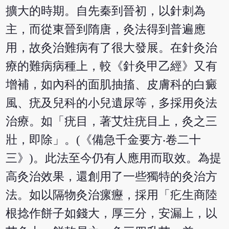
擴大的時期。自先秦到晉初，以針刺為
主，而從東晉到隋唐，灸法得到普遍應
用，故灸治難病有了很大發展。在針灸治
療的難病病種上，較《針灸甲乙經》又有
增補，如內科的面肌抽搐、皮膚科的白癜
風、疣及兒科的小兒遺尿等，多採用灸法
治療。如「疣目，著艾炷疣目上，灸之三
壯，即除」。(《備急千金要方‧卷二十
三》)。此法至今仍有人應用而取效。為提
高灸治效果，還創用了一些獨特的灸治方
法。如以隔物灸治瘰癧，採用「疕生商陸
根捻作餅子如錢大，厚三分，安漏上，以