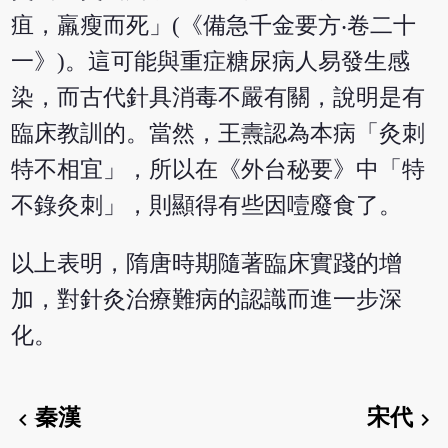
疽，羸瘦而死」(《備急千金要方‧卷二十
一》)。這可能與重症糖尿病人易發生感
染，而古代針具消毒不嚴有關，說明是有
臨床教訓的。當然，王燾認為本病「灸刺
特不相宜」，所以在《外台秘要》中「特
不錄灸刺」，則顯得有些因噎廢食了。
以上表明，隋唐時期隨著臨床實踐的增
加，對針灸治療難病的認識而進一步深
化。
秦漢
宋代
chevron_left
chevron_right