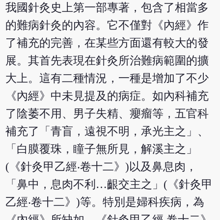
我國針灸史上第一部專著，包含了相當多
的難病針灸的內容。它不僅對《內經》作
了補充的完善，在某些方面還有較大的發
展。其首先表現在針灸所治難病範圍的擴
大上。這有二種情況，一種是增加了不少
《內經》中未見提及的病症。如內科補充
了陰萎不用、男子失精、癭瘤等，五官科
補充了「青盲，遠視不明，承光主之」、
「白膜覆珠，瞳子無所見，解溪主之」
(《針灸甲乙經‧卷十二》)以及鼻息肉，
「鼻中，息肉不利…齦交主之」(《針灸甲
乙經‧卷十二》)等。特別是婦科疾病，為
《內經》所缺如，《針灸甲乙經‧卷十二》