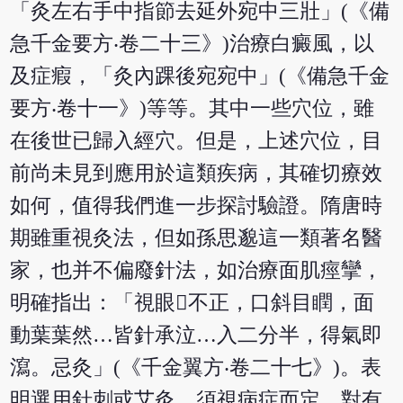
「灸左右手中指節去延外宛中三壯」(《備
急千金要方‧卷二十三》)治療白癜風，以
及症瘕，「灸內踝後宛宛中」(《備急千金
要方‧卷十一》)等等。其中一些穴位，雖
在後世已歸入經穴。但是，上述穴位，目
前尚未見到應用於這類疾病，其確切療效
如何，值得我們進一步探討驗證。隋唐時
期雖重視灸法，但如孫思邈這一類著名醫
家，也并不偏廢針法，如治療面肌痙攣，
明確指出：「視眼不正，口斜目瞤，面
動葉葉然…皆針承泣…入二分半，得氣即
瀉。忌灸」(《千金翼方‧卷二十七》)。表
明選用針刺或艾灸，須視病症而定。對有