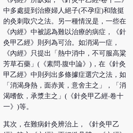
中多處提到治療婦人絕子(不孕症)和陰挺
的灸刺取穴之法。另一種情況是，一些在
《內經》中被認為難以治療的病症，《針
灸甲乙經》則列為可治。如消渴一症，
《內經》只提出「熱中消中，不可服高粱
芳草石藥」(《素問‧腹中論》)，在《針灸
甲乙經》中則列出多條據症選穴之法，如
「消渴身熱，面赤黃，意舍主之」，「消
渴嗜飲，承漿主之」(《針灸甲乙經‧卷十
一》)等。
其次，在難病針灸辨治上，《針灸甲乙