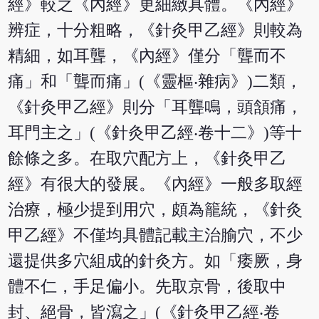
經》較之《內經》更細緻具體。《內經》
辨症，十分粗略，《針灸甲乙經》則較為
精細，如耳聾，《內經》僅分「聾而不
痛」和「聾而痛」(《靈樞‧雜病》)二類，
《針灸甲乙經》則分「耳聾鳴，頭頷痛，
耳門主之」(《針灸甲乙經‧卷十二》)等十
餘條之多。在取穴配方上，《針灸甲乙
經》有很大的發展。《內經》一般多取經
治療，極少提到用穴，頗為籠統，《針灸
甲乙經》不僅均具體記載主治腧穴，不少
還提供多穴組成的針灸方。如「痿厥，身
體不仁，手足偏小。先取京骨，後取中
封、絕骨，皆瀉之」(《針灸甲乙經‧卷