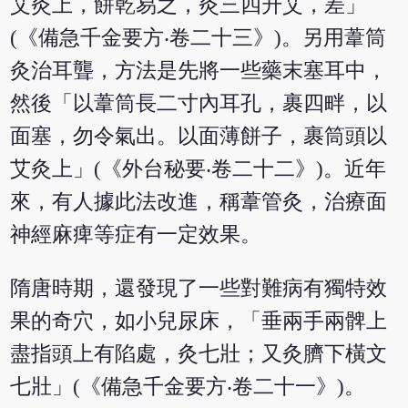
艾灸上，餅乾易之，灸三四升艾，差」
(《備急千金要方‧卷二十三》)。另用葦筒
灸治耳聾，方法是先將一些藥末塞耳中，
然後「以葦筒長二寸內耳孔，裹四畔，以
面塞，勿令氣出。以面薄餅子，裹筒頭以
艾灸上」(《外台秘要‧卷二十二》)。近年
來，有人據此法改進，稱葦管灸，治療面
神經麻痺等症有一定效果。
隋唐時期，還發現了一些對難病有獨特效
果的奇穴，如小兒尿床，「垂兩手兩髀上
盡指頭上有陷處，灸七壯；又灸臍下橫文
七壯」(《備急千金要方‧卷二十一》)。