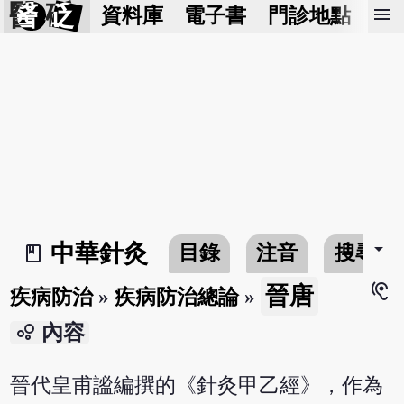
醫 砭
menu
資料庫
電子書
門診地點
預
arrow_drop_down
中華針灸
目錄
注音
搜尋
book_2
hearing
晉唐
疾病防治
»
疾病防治總論
»
bubble_chart
內容
晉代皇甫謐編撰的《針灸甲乙經》，作為