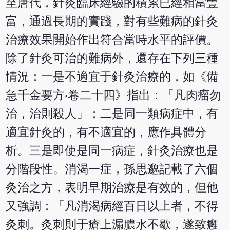
至唐代，針灸臨床經驗的積累已經相當豐
富，通過長期的實踐，對有些難病的針灸
治療效果開始作出符合當時水平的評價。
除了針灸可治的難病外，還存在下列三種
情況：一是不適宜于針灸治療的，如《備
急千金要方‧卷二十四》指出：「凡肉瘤勿
治，治則殺人」；二是同一類病症中，有
適宜針灸的，有不適宜的，應作具體分
析。三是即使是同一病症，針灸治療也是
分階段性。消渴一症，孫思邈記載了六個
灸治之方，表明早期治療是有效的，但他
又強調：「凡消渴病經百日以上者，不得
灸刺。灸刺則于瘡上漏膿水不歇，遂致癰