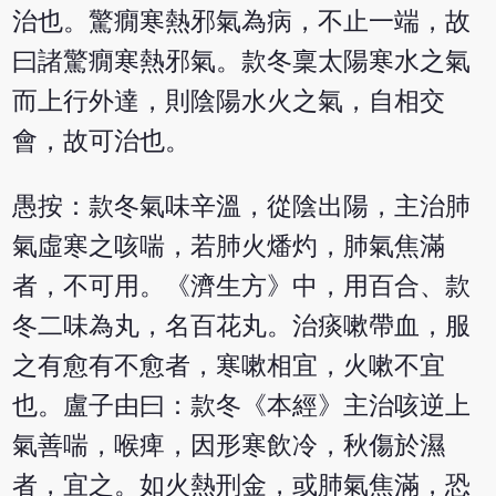
治也。驚癇寒熱邪氣為病，不止一端，故
曰諸驚癇寒熱邪氣。款冬稟太陽寒水之氣
而上行外達，則陰陽水火之氣，自相交
會，故可治也。
愚按：款冬氣味辛溫，從陰出陽，主治肺
氣虛寒之咳喘，若肺火燔灼，肺氣焦滿
者，不可用。《濟生方》中，用百合、款
冬二味為丸，名百花丸。治痰嗽帶血，服
之有愈有不愈者，寒嗽相宜，火嗽不宜
也。盧子由曰：款冬《本經》主治咳逆上
氣善喘，喉痺，因形寒飲冷，秋傷於濕
者，宜之。如火熱刑金，或肺氣焦滿，恐