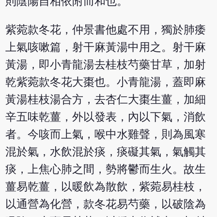
則陰陽自相依附而和也。
紫菀款冬花，仲景書他處不用，獨於肺痿
上氣咳嗽篇，射干麻黃湯中用之。射干麻
黃湯，即小青龍湯去桂枝芍藥甘草，加射
乾紫菀款冬花大棗也。小青龍湯，蓋即麻
黃湯桂枝湯合方，去杏仁大棗生薑，加細
辛五味乾薑，外以發表，內以下氣，消飲
者。今咳而上氣，喉中水雞聲，則為風寒
混於氣，水飲混於痰，痰礙其氣，氣觸其
痰，上焦心肺之間，勢將鬱而生火。故生
薑易乾薑，以暖飲為散飲，紫菀易桂枝，
以通營為化營，款冬花易芍藥，以破陰為