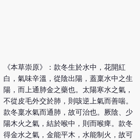
《本草崇原》：款冬生於水中，花開紅
白，氣味辛溫，從陰出陽，蓋稟水中之生
陽，而上通肺金之藥也。太陽寒水之氣，
不從皮毛外交於肺，則咳逆上氣而善喘。
款冬稟水氣而通肺，故可治也。厥陰、少
陽木火之氣，結於喉中，則而喉痺。款冬
得金水之氣，金能平木，水能制火，故可