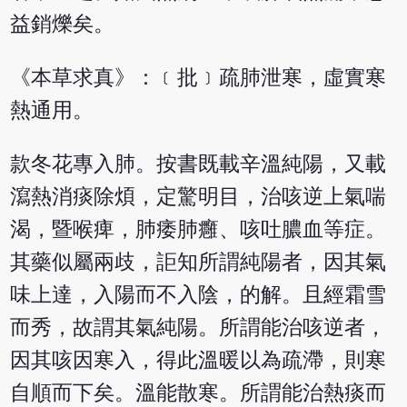
益銷爍矣。
《本草求真》：﹝批﹞疏肺泄寒，虛實寒
熱通用。
款冬花專入肺。按書既載辛溫純陽，又載
瀉熱消痰除煩，定驚明目，治咳逆上氣喘
渴，暨喉痺，肺痿肺癰、咳吐膿血等症。
其藥似屬兩歧，詎知所謂純陽者，因其氣
味上達，入陽而不入陰，的解。且經霜雪
而秀，故謂其氣純陽。所謂能治咳逆者，
因其咳因寒入，得此溫暖以為疏滯，則寒
自順而下矣。溫能散寒。所謂能治熱痰而