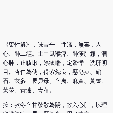
《藥性解》：味苦辛，性溫，無毒，入
心、肺二經。主中風喉痺、肺痿肺癰，潤
心肺，止咳嗽，除痰喘，定驚悸，洗肝明
目。杏仁為使，得紫菀良，惡皂莢、硝
石、玄參，畏貝母、辛夷、麻黃、黃耆、
黃芩、黃連、青葙。
按：款冬辛甘發散為陽，故入心肺，以理