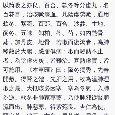
以筒吸之亦良。百合、款冬等分蜜丸，名
百花膏，治咳嗽痰血。凡陰虛勞嗽，通用
款冬、紫菀、百部、百合、沙參、生地、
麥冬、五味、知柏、芩、芍，如內熱骨
蒸，加丹皮、地骨，若嗽而復瀉者，為肺
移熱於大腸，臟腑俱病；嗽而發熱不止
者，為陰虛火炎，皆難治。寒熱虛實，皆
可施用。《本草匯》曰：隆冬獨秀，先春
開敷。得腎之體，先肝之用，故為溫肺理
嗽之最。大抵咳必因寒，寒為冬氣，入肺
為逆。款冬非肺家專藥，乃使肺邪從腎順
流而出。肺惡寒。得紫菀良。杏仁為使。