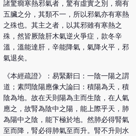
諸驚癇寒熱邪氣者，驚有虛實之別，癇有
五臟之分，其類不一，所以邪氣亦有寒熱
之殊也。其主之者，以其邪雖有寒熱之
殊，然皆厥陰肝木氣逆火爭症，款冬辛
溫，溫能達肝，辛能降氣，氣降火平，邪
氣退矣。
《本經疏證》：易緊辭曰：一陰一陽之謂
道；素問陰陽應像大論曰：積陽為天，積
陰為地。故在天則陽為主而生陰，在人氣
應之，故腎為陰中之陽，能上際乎天，肺
為陽中之陰，能下極於地。然肺必得腎氣
至而降，腎必得肺氣至而升。腎不升則水