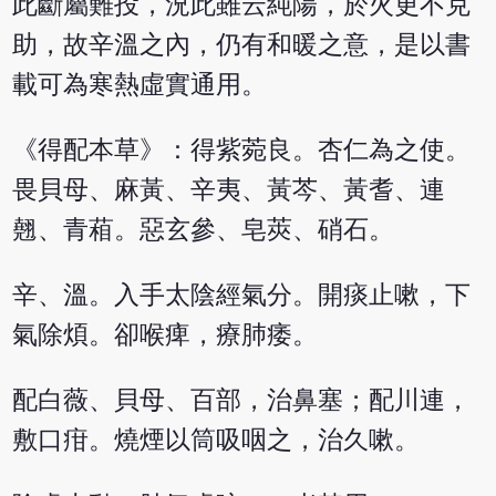
此斷屬難投，況此雖云純陽，於火更不克
助，故辛溫之內，仍有和暖之意，是以書
載可為寒熱虛實通用。
《得配本草》：得紫菀良。杏仁為之使。
畏貝母、麻黃、辛夷、黃芩、黃耆、連
翹、青葙。惡玄參、皂莢、硝石。
辛、溫。入手太陰經氣分。開痰止嗽，下
氣除煩。卻喉痺，療肺痿。
配白薇、貝母、百部，治鼻塞；配川連，
敷口疳。燒煙以筒吸咽之，治久嗽。