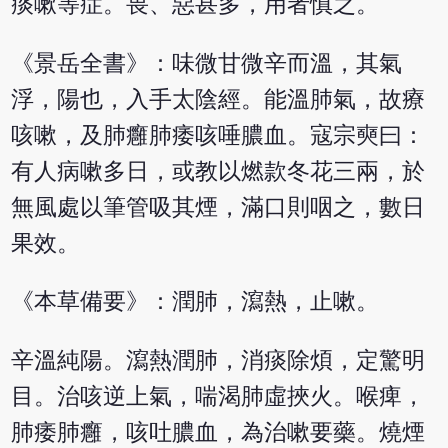
痰嗽等症。畏、惡甚多，用者慎之。
《景岳全書》：味微甘微辛而溫，其氣
浮，陽也，入手太陰經。能溫肺氣，故療
咳嗽，及肺癰肺痿咳唾膿血。寇宗奭曰：
有人病嗽多日，或教以燃款冬花三兩，於
無風處以筆管吸其煙，滿口則咽之，數日
果效。
《本草備要》：潤肺，瀉熱，止嗽。
辛溫純陽。瀉熱潤肺，消痰除煩，定驚明
目。治咳逆上氣，喘渴肺虛挾火。喉痺，
肺痿肺癰，咳吐膿血，為治嗽要藥。燒煙