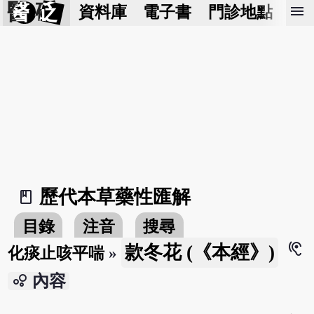
醫 砭
menu
資料庫
電子書
門診地點
預
歷代本草藥性匯解
book_2
目錄
注音
搜尋
hearing
款冬花 (《本經》)
化痰止咳平喘
»
bubble_chart
內容