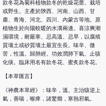
款冬花為菊科植物款冬的乾燥花蕾。栽培
或野生。主產於陝西、河南、山西、甘
肅、青海、河北、四川、內蒙古等地。原
植物生於向陽較暖的水溝兩邊。喜涼爽潮
濕環境，耐嚴寒、忌高溫、忌旱，以腐殖
質壤土或砂質壤土最宜生長。味辛、微
苦，性溫。歸肺經。功效潤肺下氣、止咳
化痰。臨床用名有款冬花、蜜炙款冬花。
【本草匯言】
《神農本草經》：味辛，溫。主治咳逆上
氣，善喘，喉痺，諸驚癇，寒熱邪氣。