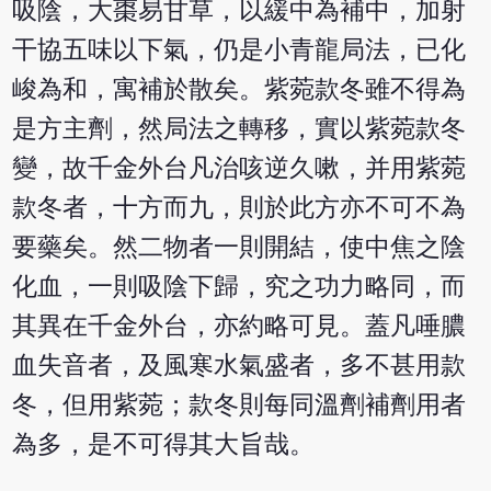
吸陰，大棗易甘草，以緩中為補中，加射
干協五味以下氣，仍是小青龍局法，已化
峻為和，寓補於散矣。紫菀款冬雖不得為
是方主劑，然局法之轉移，實以紫菀款冬
變，故千金外台凡治咳逆久嗽，并用紫菀
款冬者，十方而九，則於此方亦不可不為
要藥矣。然二物者一則開結，使中焦之陰
化血，一則吸陰下歸，究之功力略同，而
其異在千金外台，亦約略可見。蓋凡唾膿
血失音者，及風寒水氣盛者，多不甚用款
冬，但用紫菀；款冬則每同溫劑補劑用者
為多，是不可得其大旨哉。