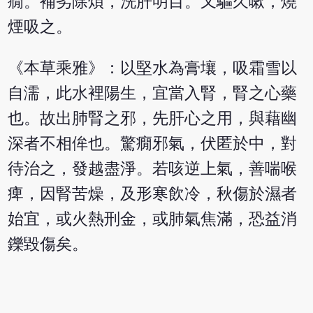
癇。補劣除煩，洗肝明目。又驅久嗽，燒
煙吸之。
《本草乘雅》：以堅水為膏壤，吸霜雪以
自濡，此水裡陽生，宜當入腎，腎之心藥
也。故出肺腎之邪，先肝心之用，與藉幽
深者不相侔也。驚癇邪氣，伏匿於中，對
待治之，發越盡淨。若咳逆上氣，善喘喉
痺，因腎苦燥，及形寒飲冷，秋傷於濕者
始宜，或火熱刑金，或肺氣焦滿，恐益消
鑠毀傷矣。