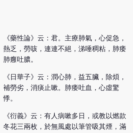
《藥性論》云：君。主療肺氣，心促急，
熱乏，勞咳，連連不絕，涕唾稠粘，肺痿
肺癰吐膿。
《日華子》云：潤心肺，益五臟，除煩，
補勞劣，消痰止嗽。肺痿吐血，心虛驚
悸。
《衍義》云：有人病嗽多日，或教以燃款
冬花三兩枚，於無風處以筆管吸其煙，滿