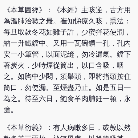
《本草圖經》：《本經》主咳逆，古方用
為溫肺治嗽之最。崔知悌療久咳，熏法：
每旦取款冬花如雞子許，少蜜拌花使潤，
納一升鐵鐺中。又用一瓦碗鑽一孔，孔內
安一小筆管，以面泥縫，勿冷漏氣。鐺下
著炭火，少時煙從筒出，以口含吸，咽
之。如胸中少悶，須舉頭，即將指頭按住
筒口，勿使漏。至煙盡乃止。如是五日一
為之。待至六日，飽食羊肉脯飪一頓，永
瘥。
《本草衍義》：有人病嗽多日，或教以然