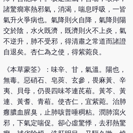
諸驚癇寒熱邪氣，消渴，喘息呼吸，一皆
氣升火爭病也。氣降則火自降，氣降則陽
交於陰，水火既濟，既濟則火不上炎，氣
不逆升，肺不受邪，得清肅之常道而諸證
自退矣。杏仁為之使，得紫菀良。
《本草蒙筌》：味辛、甘，氣溫。陽也，
無毒。惡硝石、皂莢、玄參，畏麻黃、辛
夷、貝母，仍畏四味芩連芪葙。黃芩、黃
連、黃耆、青葙。使杏仁，宜紫菀。治肺
癰膿血腥臭，止肺咳普唾稠粘。潤肺瀉火
邪，下氣定喘促。卻心虛驚悸，去邪熱驚