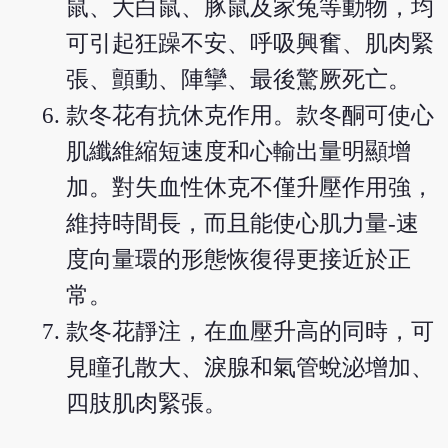
鼠、大白鼠、豚鼠及家兔等動物，均
可引起狂躁不安、呼吸興奮、肌肉緊
張、顫動、陣攣、最後驚厥死亡。
款冬花有抗休克作用。款冬酮可使心
肌纖維縮短速度和心輸出量明顯增
加。對失血性休克不僅升壓作用強，
維持時間長，而且能使心肌力量-速
度向量環的形態恢復得更接近於正
常。
款冬花靜注，在血壓升高的同時，可
見瞳孔散大、淚腺和氣管蛻泌增加、
四肢肌肉緊張。