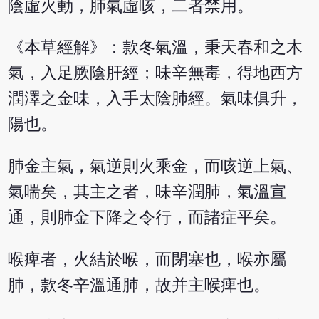
陰虛火動，肺氣虛咳，二者禁用。
《本草經解》：款冬氣溫，秉天春和之木
氣，入足厥陰肝經；味辛無毒，得地西方
潤澤之金味，入手太陰肺經。氣味俱升，
陽也。
肺金主氣，氣逆則火乘金，而咳逆上氣、
氣喘矣，其主之者，味辛潤肺，氣溫宣
通，則肺金下降之令行，而諸症平矣。
喉痺者，火結於喉，而閉塞也，喉亦屬
肺，款冬辛溫通肺，故并主喉痺也。