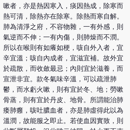
嗽者，亦是熱因寒入，痰因熱成，除寒而
熱可清，除熱亦在除寒。除熱而寒自解。
肺為清淨之府，不容物雜，一有外感，則
氣逆而不伸；一有內傷，則肺燥而不潤。
所以在喉則有如癢如梗，咳自外入者，宜
辛宜溫；咳自內成者，宜滋宜補。故外宜
於疏散，而收斂最忌；內則宜於滋養，而
宣泄非宜。款冬氣味辛溫，可以疏泄肺
鬱，而水虧火嗽，則有宜於冬、地；勞嗽
骨蒸，則有宜於丹皮、地骨。所謂能治肺
痿肺癰，咳吐膿血者，亦是肺虛得此以為
溫潤，故能服之即止。若使血因實致，則