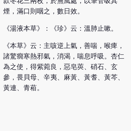
款冬花三兩枚，於無風處，以筆管吸其
煙，滿口則咽之，數日效。
《湯液本草》：《珍》云：溫肺止嗽。
《本草》云：主咳逆上氣，善喘，喉痺，
諸驚癇寒熱邪氣，消渴，喘息呼吸。杏仁
為之使，得紫菀良，惡皂莢、硝石、玄
參，畏貝母、辛夷、麻黃、黃耆、黃芩、
黃連、青葙。