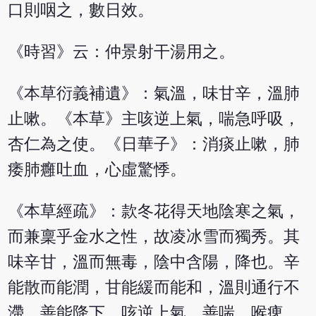
口則咽之，數日效。
《時習》云：仲景射干湯用之。
《本草衍義補遺》：氣溫，味甘辛，溫肺
止嗽。《本草》主咳逆上氣，喘急呼吸，
杏仁為之使。《日華子》：消痰止嗽，肺
痿肺癰吐血，心虛驚悸。
《本草經疏》：款冬花得天地陰寒之氣，
而兼稟乎金水之性，故凌冰雪而獨秀。其
味辛甘，溫而無毒，陰中含陽，降也。辛
能散而能潤，甘能緩而能和，溫則通行不
滯，善能降下。咳逆上氣，善喘，喉痺，