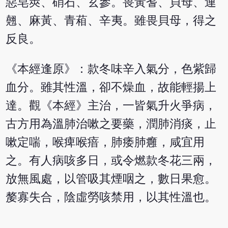
惡皂莢、硝石、玄參。畏黃耆、貝母、連
翹、麻黃、青葙、辛夷。雖畏貝母，得之
反良。
《本經逢原》：款冬味辛入氣分，色紫歸
血分。雖其性溫，卻不燥血，故能輕揚上
達。觀《本經》主治，一皆氣升火爭病，
古方用為溫肺治嗽之要藥，潤肺消痰，止
嗽定喘，喉痺喉瘖，肺痿肺癰，咸宜用
之。有人病咳多日，或令燃款冬花三兩，
放無風處，以管吸其煙咽之，數日果愈。
嫠寡失合，陰虛勞咳禁用，以其性溫也。