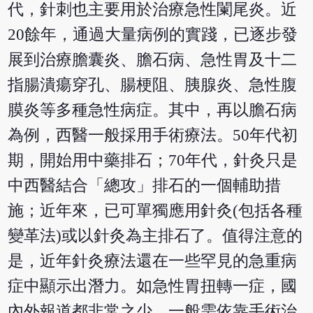
代，針刺也主要用於治療急性闌尾炎。近
20餘年，通過大量病例的實踐，已逐步發
展到治療膽囊炎、膽石病、急性胃及十二
指腸潰瘍穿孔、腸梗阻、胰腺炎、急性腹
膜炎等多種急性病症。其中，再以膽石病
為例，西醫一般採用手術療法。50年代初
期，開始用中藥排石；70年代，針灸只是
中西醫結合「總攻」排石的一個輔助措
施；近年來，已可單獨應用針灸(包括各種
變革法)或以針灸為主排石了。值得注意的
是，近年針灸療法還在一些罕見的急重病
症中顯示出潛力。如急性胃扭轉一症，國
內外報道都非常之少，一般需依靠手術治