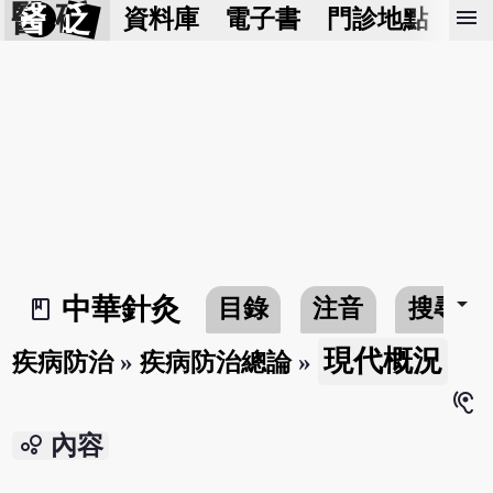
醫 砭
menu
資料庫
電子書
門診地點
預
arrow_drop_down
中華針灸
目錄
注音
搜尋
book_2
現代概況
疾病防治
»
疾病防治總論
»
hearing
bubble_chart
內容