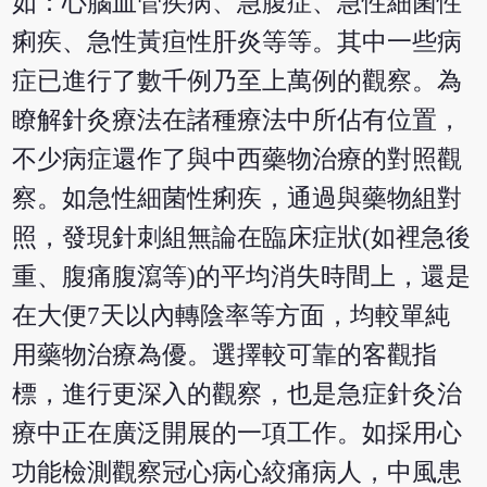
如：心腦血管疾病、急腹症、急性細菌性
痢疾、急性黃疸性肝炎等等。其中一些病
症已進行了數千例乃至上萬例的觀察。為
瞭解針灸療法在諸種療法中所佔有位置，
不少病症還作了與中西藥物治療的對照觀
察。如急性細菌性痢疾，通過與藥物組對
照，發現針刺組無論在臨床症狀(如裡急後
重、腹痛腹瀉等)的平均消失時間上，還是
在大便7天以內轉陰率等方面，均較單純
用藥物治療為優。選擇較可靠的客觀指
標，進行更深入的觀察，也是急症針灸治
療中正在廣泛開展的一項工作。如採用心
功能檢測觀察冠心病心絞痛病人，中風患