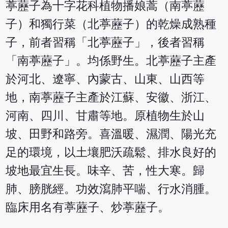
葶藶子為十字花科植物播娘蒿（南葶藶
子）和獨行菜（北葶藶子）的乾燥成熟種
子，前者習稱「北葶藶子」，後者習稱
「南葶藶子」。均係野生。北葶藶子主產
於河北、遼寧、內蒙古、山東、山西等
地，南葶藶子主產於江蘇、安徽、浙江、
河南、四川、甘肅等地。原植物生於山
坡、田野和路旁。喜溫暖、濕潤、陽光充
足的環境，以土壤肥沃疏鬆、排水良好的
坡地最宜生長。味辛、苦，性大寒。歸
肺、膀胱經。功效瀉肺平喘、行水消腫。
臨床用名有葶藶子、炒葶藶子。