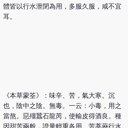
體皆以行水泄閉為用，多服久服，咸不宜
耳。
《本草蒙筌》：味辛、苦，氣大寒。沉
也，陰中之陰。無毒。一云：小毒，用之
當熬。惡殭蠶石龍芮，使輸皮得酒良。種
因甜苦兩般，證量輕重各用。苦葶藶行水