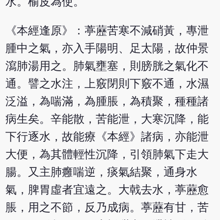
水。榆皮為使。
《本經逢原》：葶藶苦寒不減硝黃，專泄
腫中之氣，亦入手陽明、足太陽，故仲景
瀉肺湯用之。肺氣壅塞，則膀胱之氣化不
通。譬之水注，上竅閉則下竅不通，水濕
泛溢，為喘滿，為腫脹，為積聚，種種諸
病生矣。辛能散，苦能泄，大寒沉降，能
下行逐水，故能療《本經》諸病，亦能泄
大便，為其體輕性沉降，引領肺氣下走大
腸。又主肺癰喘逆，痰氣結聚，通身水
氣，脾胃虛者宜遠之。大戟去水，葶藶愈
脹，用之不節，反乃成病。葶藶有甘，苦