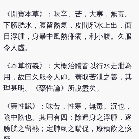
《開寶本草》：味辛、苦，大寒，無毒。
下膀胱水，腹留熱氣，皮間邪水上出，面
目浮腫，身暴中風熱痱癢，利小腹。久服
令人虛。
《本草衍義》：大概治體皆以行水走泄為
用，故曰久服令人虛。蓋取苦泄之義，其
理甚明。《藥性論》所說盡矣。
《藥性賦》：味苦，性寒，無毒。沉也，
陰中陰也。其用有四：除遍身之浮腫，逐
膀胱之留熱；定肺氣之喘促，療積飲之痰