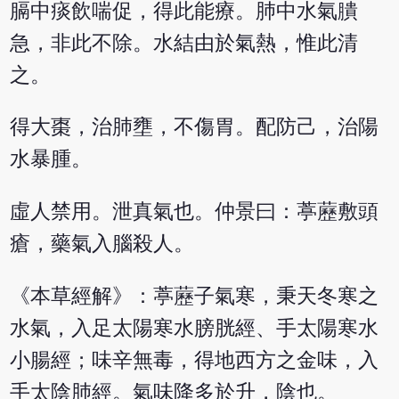
膈中痰飲喘促，得此能療。肺中水氣膭
急，非此不除。水結由於氣熱，惟此清
之。
得大棗，治肺壅，不傷胃。配防己，治陽
水暴腫。
虛人禁用。泄真氣也。仲景曰：葶藶敷頭
瘡，藥氣入腦殺人。
《本草經解》：葶藶子氣寒，秉天冬寒之
水氣，入足太陽寒水膀胱經、手太陽寒水
小腸經；味辛無毒，得地西方之金味，入
手太陰肺經。氣味降多於升，陰也。