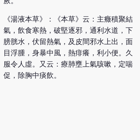
厥。
《湯液本草》：《本草》云：主癥積聚結
氣，飲食寒熱，破堅逐邪，通利水道，下
膀胱水，伏留熱氣，及皮間邪水上出，面
目浮腫，身暴中風，熱痱癢，利小便。久
服令人虛。又云：療肺壅上氣咳嗽，定喘
促，除胸中痰飲。