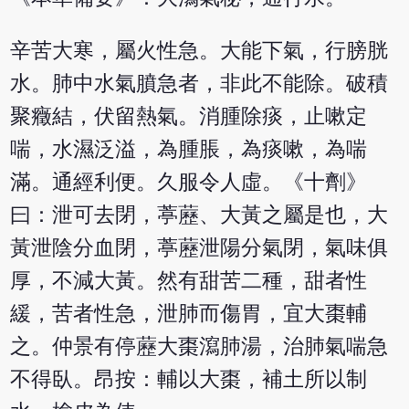
辛苦大寒，屬火性急。大能下氣，行膀胱
水。肺中水氣膹急者，非此不能除。破積
聚癥結，伏留熱氣。消腫除痰，止嗽定
喘，水濕泛溢，為腫脹，為痰嗽，為喘
滿。通經利便。久服令人虛。《十劑》
曰：泄可去閉，葶藶、大黃之屬是也，大
黃泄陰分血閉，葶藶泄陽分氣閉，氣味俱
厚，不減大黃。然有甜苦二種，甜者性
緩，苦者性急，泄肺而傷胃，宜大棗輔
之。仲景有停藶大棗瀉肺湯，治肺氣喘急
不得臥。昂按：輔以大棗，補土所以制