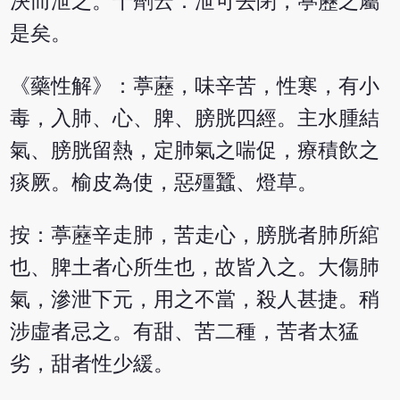
決而泄之。十劑云：泄可去閉，葶藶之屬
是矣。
《藥性解》：葶藶，味辛苦，性寒，有小
毒，入肺、心、脾、膀胱四經。主水腫結
氣、膀胱留熱，定肺氣之喘促，療積飲之
痰厥。榆皮為使，惡殭蠶、燈草。
按：葶藶辛走肺，苦走心，膀胱者肺所綰
也、脾土者心所生也，故皆入之。大傷肺
氣，滲泄下元，用之不當，殺人甚捷。稍
涉虛者忌之。有甜、苦二種，苦者太猛
劣，甜者性少緩。