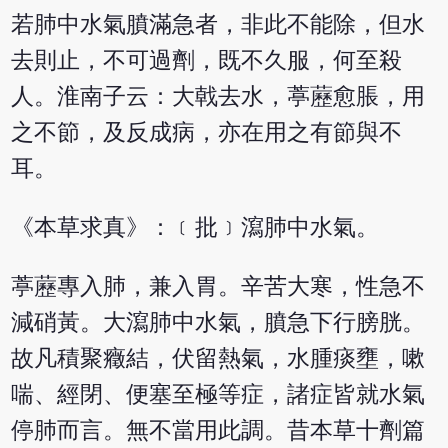
若肺中水氣膹滿急者，非此不能除，但水
去則止，不可過劑，既不久服，何至殺
人。淮南子云：大戟去水，葶藶愈脹，用
之不節，及反成病，亦在用之有節與不
耳。
《本草求真》：﹝批﹞瀉肺中水氣。
葶藶專入肺，兼入胃。辛苦大寒，性急不
減硝黃。大瀉肺中水氣，膹急下行膀胱。
故凡積聚癥結，伏留熱氣，水腫痰壅，嗽
喘、經閉、便塞至極等症，諸症皆就水氣
停肺而言。無不當用此調。昔本草十劑篇