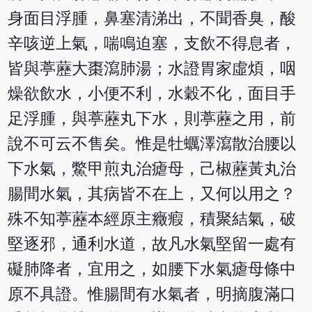
身面目浮腫，鼻塞清涕出，不聞香臭，酸
辛咳逆上氣，喘鳴迫塞，支飲不得息者，
皆與葶藶大棗瀉肺湯；水證胃家虛煩，咽
燥欲飲水，小便不利，水穀不化，面目手
足浮腫，與葶藶丸下水，則葶藶之用，前
說不可云不售矣。惟是牡蠣澤瀉散治腰以
下水氣，鱉甲煎丸治瘧母，己椒藶黃丸治
腸間水氣，其病皆不在上，又何以用之？
殊不知葶藶本經原主癥瘕，積聚結氣，破
堅逐邪，通利水道，故凡水氣堅留一處有
礙肺降者，宜用之，如腰下水氣瘧母條中
原不具證。惟腸間有水氣者，明摘腹滿口