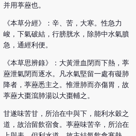
并用葶藶也。
《本草分經》：辛、苦，大寒。性急力
峻，下氣破結，行膀胱水，除肺中水氣膹
急，通經利便。
《本草思辨錄》：大黃泄血閉而下熱，葶
藶泄氣閉而逐水。凡水氣堅留一處有礙肺
降者，葶藶悉主之。惟泄肺而亦傷胃，故
葶藶大棗瀉肺湯以大棗輔之。
甘遂味苦甘，所治在中與下，能利水穀之
道，故治留飲宿食。葶藶味苦辛，所治在
上與表，但利水道，故主結氣飲食寒熱。