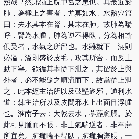
熱哉？然此猶上脘中宮之患也。其最近於
肺，為極上之害者，尤莫如水。水熱穴篇
曰：夫水其本在腎，其末在肺。故肺為喘
呼，腎為水腫，肺為逆不得臥，分為相輸
俱受者，水氣之所留也。水雖就下，滿則
必溢，溢則盛於皮毛，攻其所合，而反上
動下寧。欲循其本從下泄之，其留於上與
外者，必不能隨之順流而下，故當從上泄
之，此本經主治所以及破堅逐邪，通利水
道；隸主治所以及皮間邪水上出面目浮腫
也。淮南子云：大戟去水，葶藶愈脹。於
此可見腫而不脹，非上氣喘逆者，非葶藶
所宜矣。肺癰喘不得臥，肺癰胸滿脹，一