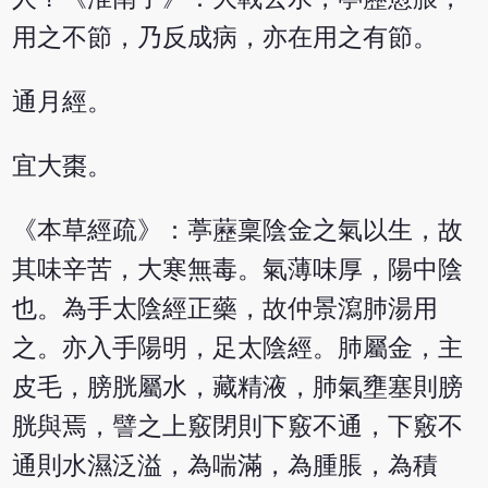
用之不節，乃反成病，亦在用之有節。
通月經。
宜大棗。
《本草經疏》：葶藶稟陰金之氣以生，故
其味辛苦，大寒無毒。氣薄味厚，陽中陰
也。為手太陰經正藥，故仲景瀉肺湯用
之。亦入手陽明，足太陰經。肺屬金，主
皮毛，膀胱屬水，藏精液，肺氣壅塞則膀
胱與焉，譬之上竅閉則下竅不通，下竅不
通則水濕泛溢，為喘滿，為腫脹，為積