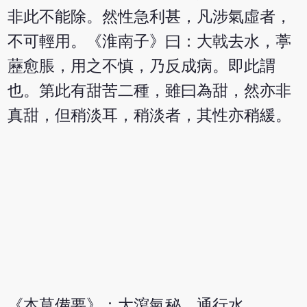
非此不能除。然性急利甚，凡涉氣虛者，
不可輕用。《淮南子》曰：大戟去水，葶
藶愈脹，用之不慎，乃反成病。即此謂
也。第此有甜苦二種，雖曰為甜，然亦非
真甜，但稍淡耳，稍淡者，其性亦稍緩。
《本草備要》：大瀉氣秘，通行水。