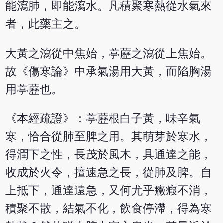
能瀉肺，即能瀉水。凡積聚寒熱從水氣來
者，此藥主之。
大黃之瀉從中焦始，葶藶之瀉從上焦始。
故《傷寒論》中承氣湯用大黃，而陷胸湯
用葶藶也。
《本經疏證》：葶藶根白子黃，味辛氣
寒，恰合從肺至脾之用。其萌芽於寒水，
得潤下之性，長茂於風木，具通達之能，
收成於火令，擅速急之長，從肺及脾。自
上抵下，通達遠急，又何尤乎癥瘕不消，
積聚不散，結氣不化，飲食停滯，得為寒