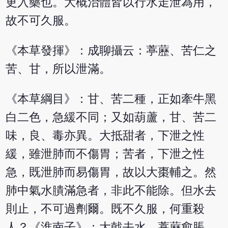
更入藥也。大概治體皆以行水走泄為用，
故不可久服。
《本草發揮》：成聊攝云：葶藶、苦仁之
苦、甘，所以泄滿。
《本草綱目》：甘、苦二種，正如牽牛黑
白二色，急緩不同；又如葫蘆，甘、苦二
味，良、毒亦異。大抵甜者，下泄之性
緩，雖泄肺而不傷胃；苦者，下泄之性
急，既泄肺而易傷胃，故以大棗輔之。然
肺中氣水膭滿急者，非此不能除。但水去
則止，不可過劑爾。既不久服，何重殺
人？《淮南子》：大戟去水，葶藶愈脹，