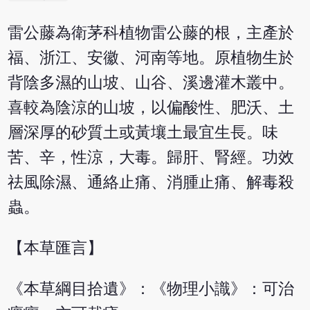
雷公藤為衛茅科植物雷公藤的根，主產於
福、浙江、安徽、河南等地。原植物生於
背陰多濕的山坡、山谷、溪邊灌木叢中。
喜較為陰涼的山坡，以偏酸性、肥沃、土
層深厚的砂質土或黃壤土最宜生長。味
苦、辛，性涼，大毒。歸肝、腎經。功效
祛風除濕、通絡止痛、消腫止痛、解毒殺
蟲。
【本草匯言】
《本草綱目拾遺》：《物理小識》：可治