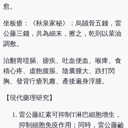
愈。
坐板瘡：《秋泉家秘》：烏賊骨五錢，雷
公藤三錢，共為細末，擦之，乾則以菜油
調敷。
治翻胃噎膈、瘧疾、吐血便血、喉痺、食
積心疼、虛飽腹脹、陰囊腫大、跌打閃
胸、發背疔瘡乳癰、產後遍身浮腫。
【現代藥理研究】
雷公藤紅素可抑制T淋巴細胞增生，
抑制細胞免疫作用；同時，雷公藤鹼