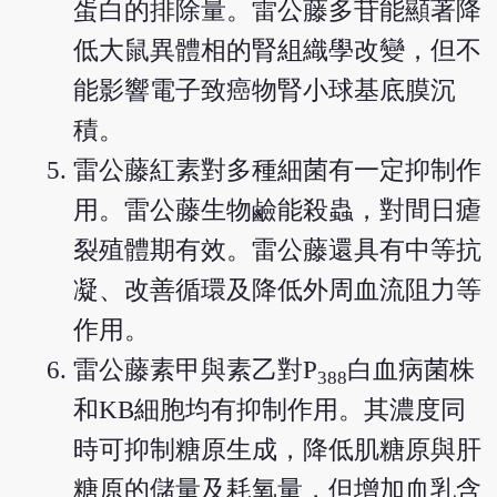
蛋白的排除量。雷公藤多苷能顯著降
低大鼠異體相的腎組織學改變，但不
能影響電子致癌物腎小球基底膜沉
積。
雷公藤紅素對多種細菌有一定抑制作
用。雷公藤生物鹼能殺蟲，對間日瘧
裂殖體期有效。雷公藤還具有中等抗
凝、改善循環及降低外周血流阻力等
作用。
雷公藤素甲與素乙對P
白血病菌株
388
和KB細胞均有抑制作用。其濃度同
時可抑制糖原生成，降低肌糖原與肝
糖原的儲量及耗氧量，但增加血乳含