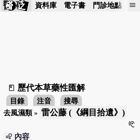
醫 砭
menu
資料庫
電子書
門診地點
預
歷代本草藥性匯解
book_2
目錄
注音
搜尋
雷公藤 (《綱目拾遺》)
去風濕類
»
hearing
bubble_chart
內容