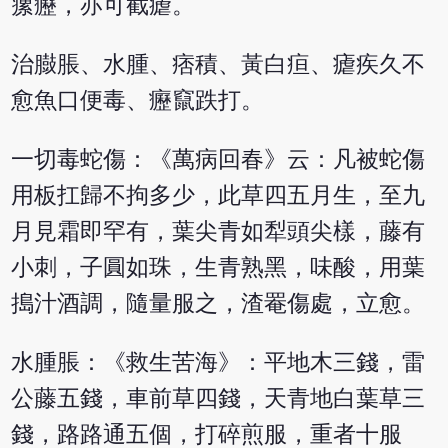
瘰癧，亦可截瘧。
治臌脹、水腫、痞積、黃白疸、瘧疾久不
愈魚口便毒、癧竄跌打。
一切毒蛇傷：《萬病回春》云：凡被蛇傷
用板扛歸不拘多少，此草四五月生，至九
月見霜即罕有，葉尖青如犁頭尖樣，藤有
小刺，子圓如珠，生青熟黑，味酸，用葉
搗汁酒調，隨量服之，渣罨傷處，立愈。
水腫脹：《救生苦海》：平地木三錢，雷
公藤五錢，車前草四錢，天青地白葉草三
錢，路路通五個，打碎煎服，重者十服