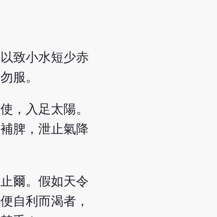
，以致小水短少赤
，勿服。
為使，入足太陽。
毒補脾，泄止氣降
自止爾。假如天令
小便自利而渴者，