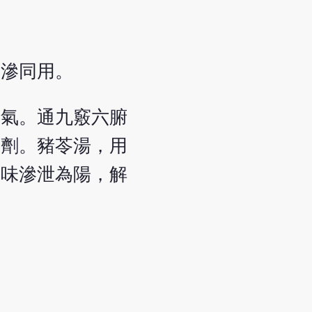
淡滲同用。
精氣。通九竅六腑
之劑。豬苓湯，用
淡味滲泄為陽，解