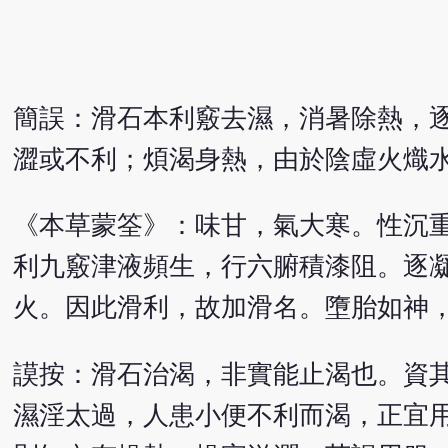
簡誤：滑石本利竅去濕，消暑除熱，
澀或不利；煩渴身熱，由於陰虛火熾
《本草蒙筌》：味甘，氣大寒。性沉
利九竅津液頻生，行六腑積漆阻。逐
火。因此滑利，故加滑名。墮胎如神
謨按：滑石治渴，非實能止渴也。資
濕淫太過，人患小便不利而渴，正宜