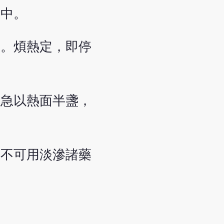
利中。
驗。煩熱定，即停
仍急以熱面半盞，
，不可用淡滲諸藥