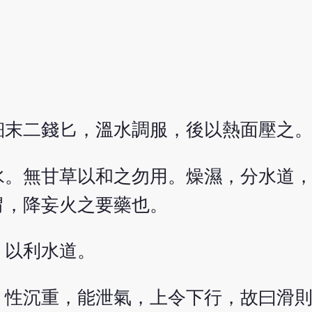
細末二錢匕，溫水調服，後以熱面壓之
水。無甘草以和之勿用。燥濕，分水道
胃，降妄火之要藥也。
，以利水道。
。性沉重，能泄氣，上令下行，故曰滑