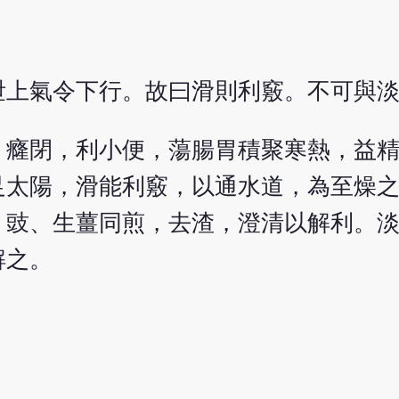
泄上氣令下行。故曰滑則利竅。不可與
，癃閉，利小便，蕩腸胃積聚寒熱，益
足太陽，滑能利竅，以通水道，為至燥
、豉、生薑同煎，去渣，澄清以解利。
解之。