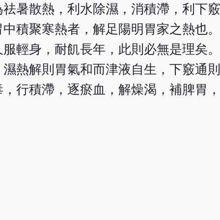
為祛暑散熱，利水除濕，消積滯，利下
胃中積聚寒熱者，解足陽明胃家之熱也
久服輕身，耐飢長年，此則必無是理矣
，濕熱解則胃氣和而津液自生，下竅通
毒，行積滯，逐瘀血，解燥渴，補脾胃