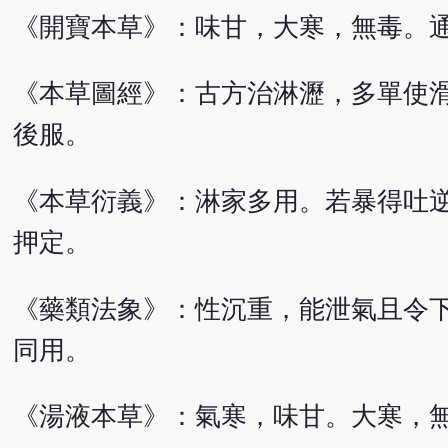
《開寶本草》：味甘，大寒，無毒。
《本草圖經》：古方治淋瀝，多單使
後服。
《本草衍義》：淋家多用。若暴得吐
押定。
《藥類法象》：性沉重，能泄氣且令
同用。
《湯液本草》：氣寒，味甘。大寒，