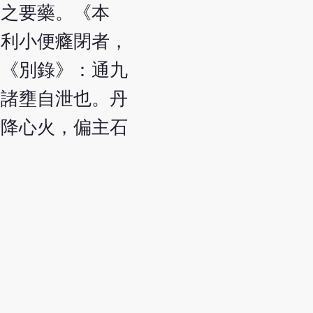
竅之要藥。《本
。利小便癃閉者，
。《別錄》：通九
則諸壅自泄也。丹
，降心火，偏主石