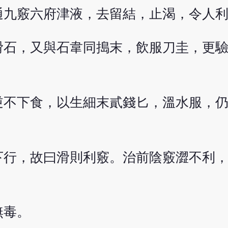
通九竅六府津液，去留結，止渴，令人
滑石，又與石韋同搗末，飲服刀圭，更
逆不下食，以生細末貳錢匕，溫水服，
下行，故曰滑則利竅。治前陰竅澀不利
無毒。