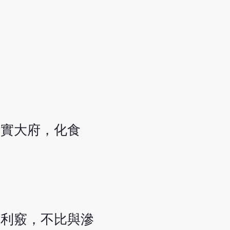
。
，實大府，化食
則利竅，不比與滲