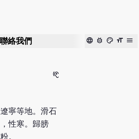
聯絡我們
language
bug_report
color_lens
format_size
menu
hearing
、遼寧等地。滑石
淡，性寒。歸膀
石粉。