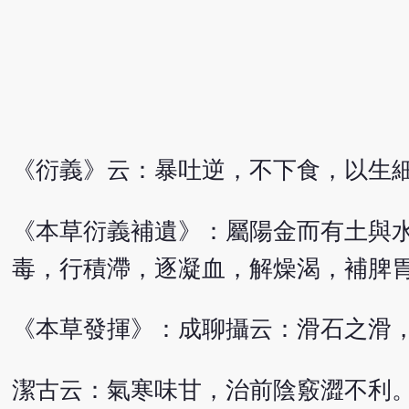
《衍義》云：暴吐逆，不下食，以生
《本草衍義補遺》：屬陽金而有土與
毒，行積滯，逐凝血，解燥渴，補脾
《本草發揮》：成聊攝云：滑石之滑
潔古云：氣寒味甘，治前陰竅澀不利