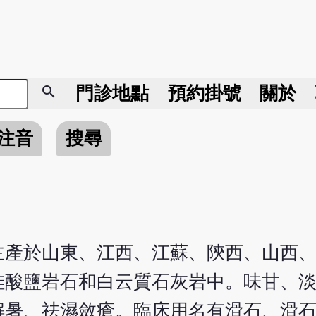
search
門診地點
預約掛號
關於
注音
搜尋
主產於山東、江西、江蘇、陝西、山西
硅酸鹽岩石和白云質石灰岩中。味甘、
解暑、祛濕斂瘡。臨床用名有滑石、滑