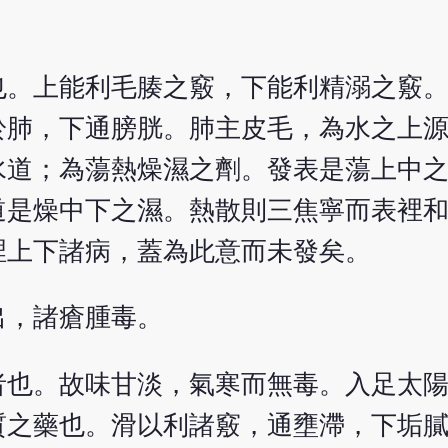
也。上能利毛腠之竅，下能利精溺之竅
於肺，下通膀胱。肺主皮毛，為水之上
水道；為蕩熱燥濕之劑。發表是蕩上中
道是燥中下之濕。熱散則三焦寧而表裡
裡上下諸病，蓋為此意而未發矣。
出，諸瘡腫毒。
者也。故味甘淡，氣寒而無毒。入足太
質之藥也。滑以利諸竅，通壅滯，下垢