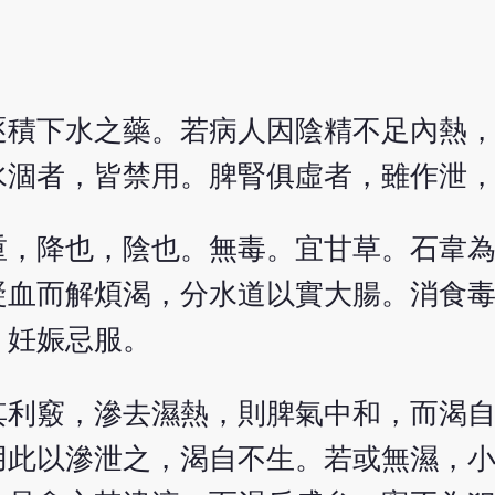
逐積下水之藥。若病人因陰精不足內熱
水涸者，皆禁用。脾腎俱虛者，雖作泄
重，降也，陰也。無毒。宜甘草。石韋
凝血而解煩渴，分水道以實大腸。消食
，妊娠忌服。
其利竅，滲去濕熱，則脾氣中和，而渴
用此以滲泄之，渴自不生。若或無濕，