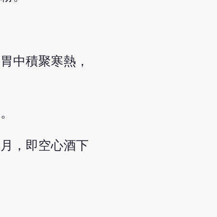
蕩胃中積聚寒熱，
中。
其月，即空心酒下