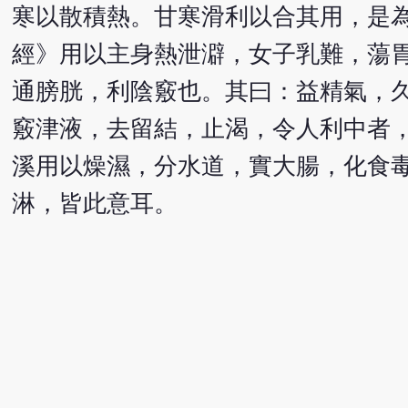
寒以散積熱。甘寒滑利以合其用，是
經》用以主身熱泄澼，女子乳難，蕩
通膀胱，利陰竅也。其曰：益精氣，
竅津液，去留結，止渴，令人利中者
溪用以燥濕，分水道，實大腸，化食
淋，皆此意耳。