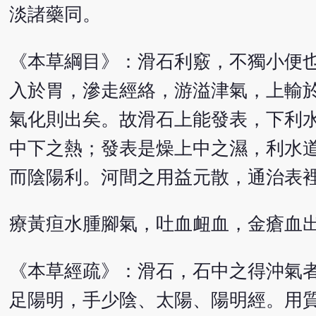
淡諸藥同。
《本草綱目》：滑石利竅，不獨小便
入於胃，滲走經絡，游溢津氣，上輸
氣化則出矣。故滑石上能發表，下利
中下之熱；發表是燥上中之濕，利水
而陰陽利。河間之用益元散，通治表
療黃疸水腫腳氣，吐血衄血，金瘡血
《本草經疏》：滑石，石中之得沖氣
足陽明，手少陰、太陽、陽明經。用