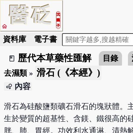
醫
砭
沈
藥
home
子
資料庫
電子書
歷代本草藥性匯解
目錄
book_2
滑石 (《本經》)
去濕類
»
內容
bubble_chart
滑石為硅酸鹽類礦石滑石的塊狀體。
生於變質的超基性、含鎂、鐵很高的
胱、肺、胃經。功效利水通淋、清熱