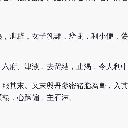
熱，泄辟，女子乳難，癃閉，利小便，
、六府、津液，去留結，止渴，令人利
，服其末。又末與丹參密豬脂為膏，入
煩熱，心躁偏，主石淋。