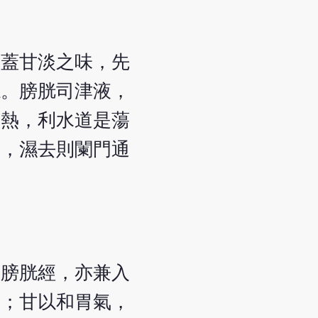
。蓋甘淡之味，先
源。膀胱司津液，
之熱，利水道是蕩
和，濕去則闌門通
陽膀胱經，亦兼入
膩；甘以和胃氣，