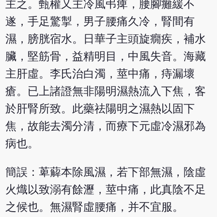
主之。甄權又主冷風弔痺，腰腳癱緩不
遂，手足驚掣，男子腰痛久冷，腎間有
濕，膀胱宿水。日華子主頭旋癇疾，補水
臟，堅筋骨，益精明目，中風失音。海藏
主肝虛。李氏治白濁，莖中痛，痔漏壞
瘡。已上諸證無非陽明濕熱流入下焦，客
於肝腎所致。此藥祛陽明之濕熱以固下
焦，故能去濁分清，而療下元虛冷濕邪為
病也。
簡誤：萆薢本除風濕，若下部無濕，陰虛
火熾以致溺有餘瀝，莖中痛，此真陰不足
之候也。無濕腎虛腰痛，并不宜服。