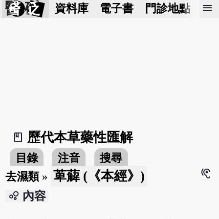
醫 砭
menu
資料庫
電子書
門診地點
預
歷代本草藥性匯解
book_2
目錄
注音
搜尋
hearing
萆薢 (《本經》)
去濕類
»
bubble_chart
內容