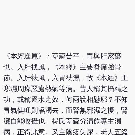
《本經逢原》：萆薢苦平，胃與肝家藥
也。入肝搜風，《本經》主要脊痛強骨
節。入肝祛風，入胃祛濕，故《本經》主
寒濕周痺惡瘡熱氣等病。昔人稱其攝精之
功，或稱逐水之效，何兩說相懸耶？不知
胃氣健旺則濕濁去，而腎無邪濕之擾，腎
臟自能收攝也。楊氏萆薢分清飲專主濁
病，正得此意。又主陰痿失尿，老人五緩