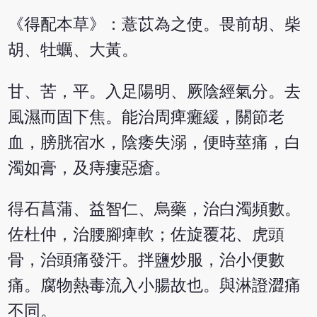
《得配本草》：薏苡為之使。畏前胡、柴
胡、牡蠣、大黃。
甘、苦，平。入足陽明、厥陰經氣分。去
風濕而固下焦。能治周痺癱緩，關節老
血，膀胱宿水，陰痿失溺，便時莖痛，白
濁如膏，及痔瘻惡瘡。
得石菖蒲、益智仁、烏藥，治白濁頻數。
佐杜仲，治腰腳痺軟；佐旋覆花、虎頭
骨，治頭痛發汗。拌鹽炒服，治小便數
痛。腐物熱毒流入小腸故也。與淋證澀痛
不同。