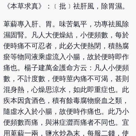
《本草求真》：﹝批﹞祛肝風，除胃濕。
萆薢專入肝、胃。味苦氣平，功專祛風除
濕固腎。凡人大便燥結，小便頻數，每於
便時痛不可忍者，此必大便熱閉，積熱腐
瘀等物同液乘虛流入小腸，故於便時即作
痛也。楊子建萬金護命方云：凡人小便頻
數，不計度數，便時莖內痛不可渴，甚則
混身熱，心燥思涼水，如此即重症也。此
疾本因貪酒色，積有餘毒腐物瘀血之類，
隨虛水入於小腸，故便時作痛也。此乃小
便頻數而痛，與淋症澀而痛者不同也。宜
用萆薢一兩，鹽水炒為末，每服二錢，使