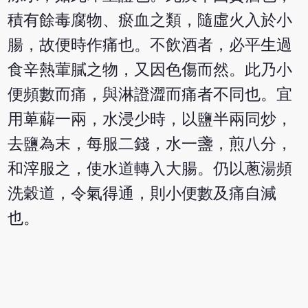
積有餘毒腐物、瘀血之類，隨虛火入於小
腸，故便時作痛也。不飲酒者，必平生過
食辛熱葷膩之物，又因色傷而然。此乃小
便頻數而痛，與淋證澀而痛者不同也。宜
用萆薢一兩，水浸少時，以鹽半兩同炒，
去鹽為末，每服二錢，水一盞，煎八分，
和滓服之，使水道轉入大腸。仍以蔥湯頻
洗穀道，令氣得通，則小便數及痛自減
也。