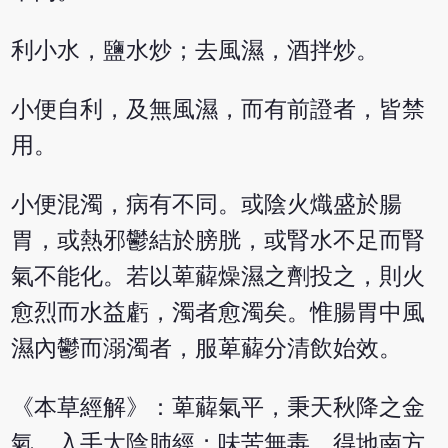
利小水，鹽水炒；去風濕，酒拌炒。
小便自利，及無風濕，而有前證者，皆禁
用。
小便混濁，病有不同。或陰火熾盛於腸
胃，或熱邪鬱結於膀胱，或腎水不足而腎
氣不能化。若以萆薢燥濕之劑投之，則火
愈烈而水益虧，濁者愈濁矣。惟腸胃中風
濕內鬱而溺濁者，服萆薢分清飲始效。
《本草經解》：萆薢氣平，秉天秋降之金
氣，入手太陰肺經；味苦無毒，得地南方