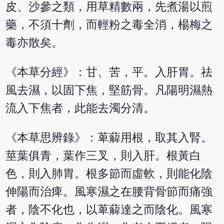
皮、沙參之類，用草精數兩，先煮湯以煎
藥，不須十劑，而輕粉之毒全消，楊梅之
毒亦散矣。
《本草分經》：甘、苦，平。入肝胃。祛
風去濕，以固下焦，堅筋骨。凡陽明濕熱
流入下焦者，此能去濁分清。
《本草思辨錄》：萆薢用根，取其入腎。
莖葉俱青，葉作三叉，則入肝。根黃白
色，則入肺胃。根多節而虛軟，則能化陰
伸陽而治痺。風寒濕之在腰背骨節而痛強
者，陰不化也，以萆薢達之而陰化。風寒