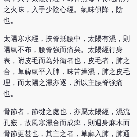
之火味，入手少陰心經。氣味俱降，陰
也。
太陽寒水經，挾脊抵腰中，太陽有濕，則
陽氣不布，腰脊強而痛矣。太陽經行身
表，附皮毛而為外衛者也，皮毛者，肺之
合，萆薢氣平入肺，味苦燥濕，肺之皮毛
理，而太陽之濕亦逐，所以主腰脊強痛
也。
骨節者，節犍之處也，亦屬太陽經，濕流
孔竅，故風寒濕合而成痺，則週身麻木而
骨節更甚也，其主之者，萆薢入肺，肺通