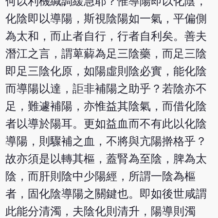
何以利機緘調緩急耶？惟導陽即以化陰，
化陰即以導陽，斯視陰陽如一氣，平偏側
為太和，而止者自行，行者自利矣。善夫
潛江之言，謂萆薢為足三陰藥，而足三陰
即足三陰化原，如陽虛則陰必實，能化陰
而導陽以達，詎非補陽之助乎？若陰亦不
足，難遽補陽，亦惟益其陰氣，而借化陰
者以導於陽耳。更如益血而不有此以化陰
導陽，則驟補之血，不將與亢陽擀格乎？
故亦須是以轉其樞，蓋腎為至陰，脾為太
陰，而肝則陰中少陽經，所謂一陰為樞
者，固化陰導陽之關鍵也。即如後世咸謂
此能分清濁，夫陰化則清升，陽導則濁