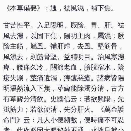
《本草備要》：通，祛風濕，補下焦。
甘苦性平。入足陽明、厥陰。胃、肝。祛
風去濕，以固下焦，陽明主肉，屬濕；厥
陰主筋，屬風。補肝虛，去風。堅筋骨，
風濕去，則筋骨堅。益精明目。治風寒濕
痺，腰痛久冷，關節老血，膀胱宿水，陰
痿失溺，莖痛遺濁，痔瘻惡瘡。諸病皆陽
明濕熱流入下焦，萆薢能除濁分清，古方
有萆薢分清飲。史國信云：若欲興陽，先
滋筋力；若欲便清，先分肝火。《萬金護
命門》云：凡人小便頻數，便時痛不可忍
者，此疾必因大腸秘熱不通，水液只就小