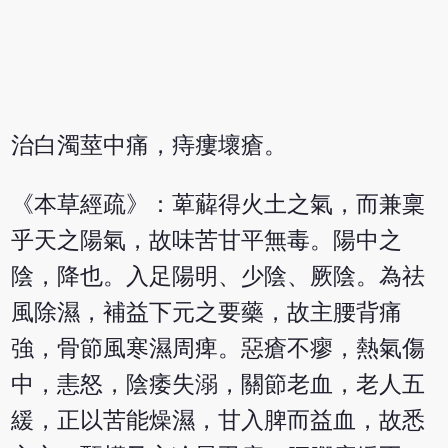
治白濁莖中痛，痔瘻壞瘡。
《本草經疏》：萆薢得火土之氣，而兼稟
乎天之陽氣，故味苦甘平無毒。陽中之
陰，降也。入足陽明、少陰、厥陰。為祛
風除濕，補益下元之要藥，故主腰背痛
強，骨節風寒濕周痺。惡瘡不瘳，熱氣傷
中，恚怒，陰痿失溺，關節老血，老人五
緩，正以苦能燥濕，甘入脾而益血，故悉