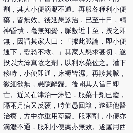
劑，其人小便滴瀝不通。再服各種利小便
藥，皆無效。後延愚診治，已至十日，精
神昏憒，毫無知覺，脈數近十至，按之即
無，因謂其家人曰：「據此脈論，即小便
通下，變恐不救。」其家人懇求甚切，遂
投以大滋真陰之劑，以利水藥佐之。灌下
移時，小便即通，床褥皆濕。再診其脈，
微細欲無，愚隱辭歸。後聞其人當日即
亡。近又在津治一淋證，服藥十劑已癒，
隔兩月病又反覆，時值愚回籍，遂延他醫
治療，方中亦重用萆薢。服兩劑，小便亦
滴瀝不通，服利小便藥亦無效。遂屢用西