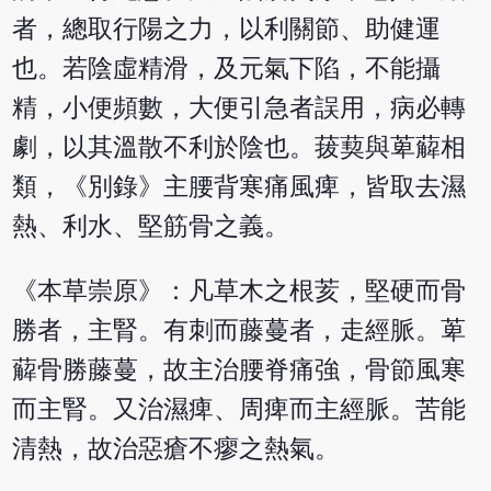
者，總取行陽之力，以利關節、助健運
也。若陰虛精滑，及元氣下陷，不能攝
精，小便頻數，大便引急者誤用，病必轉
劇，以其溫散不利於陰也。菝葜與萆薢相
類，《別錄》主腰背寒痛風痺，皆取去濕
熱、利水、堅筋骨之義。
《本草崇原》：凡草木之根荄，堅硬而骨
勝者，主腎。有刺而藤蔓者，走經脈。萆
薢骨勝藤蔓，故主治腰脊痛強，骨節風寒
而主腎。又治濕痺、周痺而主經脈。苦能
清熱，故治惡瘡不瘳之熱氣。