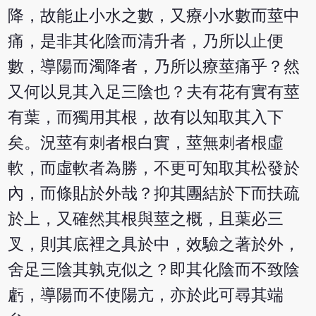
降，故能止小水之數，又療小水數而莖中
痛，是非其化陰而清升者，乃所以止便
數，導陽而濁降者，乃所以療莖痛乎？然
又何以見其入足三陰也？夫有花有實有莖
有葉，而獨用其根，故有以知取其入下
矣。況莖有刺者根白實，莖無刺者根虛
軟，而虛軟者為勝，不更可知取其松發於
內，而條貼於外哉？抑其團結於下而扶疏
於上，又確然其根與莖之概，且葉必三
叉，則其底裡之具於中，效驗之著於外，
舍足三陰其孰克似之？即其化陰而不致陰
虧，導陽而不使陽亢，亦於此可尋其端