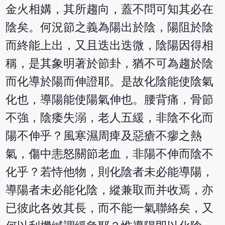
金火相媾，其所趨向，蓋不問可知其必在
陰矣。何況節之義為陽出於陰，陽阻於陰
而終能上出，又且迭出迭微，陰陽因得相
稱，是其象明著於節卦，猶不可為趨於陰
而化導於陽而伸證耶。是故化陰能使陰氣
化也，導陽能使陽氣伸也。腰背痛，骨節
不強，陰痿失溺，老人五緩，非陰不化而
陽不伸乎？風寒濕周痺及惡瘡不瘳之熱
氣，傷中恚怒關節老血，非陽不伸而陰不
化乎？若恃他物，則化陰者未必能導陽，
導陽者未必能化陰，縱兼取而并收焉，亦
已彼此各效其長，而不能一氣聯絡矣，又