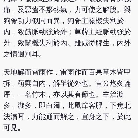
痛，及惡瘡不瘳熱氣，力可使之解脫。與
狗脊功力似同而異，狗脊主關機失利於
內，致筋脈勁強於外；萆薢主經脈勁強於
外，致關機失利於內。雖咸從脾生，內外
之情迥別耳。
天地解而雷雨作，雷雨作而百果草木皆甲
拆，萌櫱自內，解孚從外也。雷公炮炙論
序，一名竹木，亦以其有節也。主治漩
多，漩多，即白濁，此風癉客脬，下焦北
決瀆耳，力能通而解之，宜身之下，於此
可見。