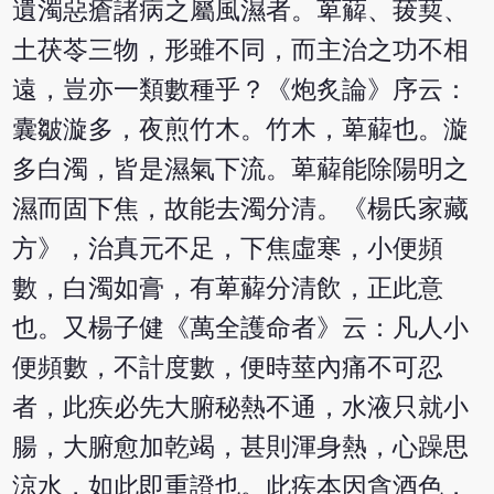
遺濁惡瘡諸病之屬風濕者。萆薢、菝葜、
土茯苓三物，形雖不同，而主治之功不相
遠，豈亦一類數種乎？《炮炙論》序云：
囊皺漩多，夜煎竹木。竹木，萆薢也。漩
多白濁，皆是濕氣下流。萆薢能除陽明之
濕而固下焦，故能去濁分清。《楊氏家藏
方》，治真元不足，下焦虛寒，小便頻
數，白濁如膏，有萆薢分清飲，正此意
也。又楊子健《萬全護命者》云：凡人小
便頻數，不計度數，便時莖內痛不可忍
者，此疾必先大腑秘熱不通，水液只就小
腸，大腑愈加乾竭，甚則渾身熱，心躁思
涼水，如此即重證也。此疾本因貪酒色，