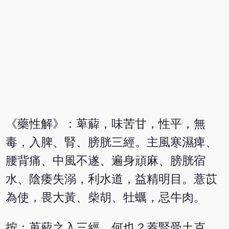
《藥性解》：萆薢，味苦甘，性平，無
毒，入脾、腎、膀胱三經。主風寒濕痺、
腰背痛、中風不遂、遍身頑麻、膀胱宿
水、陰痿失溺，利水道，益精明目。薏苡
為使，畏大黃、柴胡、牡蠣，忌牛肉。
按：萆薢之入三經，何也？蓋腎受土克，