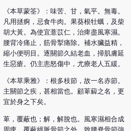
《本草蒙筌》：味苦、甘，氣平。無毒。
凡用拯痾，忌食牛肉。果葵根牡蠣，及柴
胡大黃。為使宜薏苡仁，治痺盡風寒濕。
腰背冷痛止，筋骨掣痛除。補水臟益精，
縮小便明目。逐關節久結老血，掃肌膚延
生惡瘡。仍主恚怒傷中，尤療老人五緩。
《本草乘雅》：根多枝節，故一名赤節。
主關節之疾，甚相當也。顧萆薢之名，更
宜於身之下矣。
萆，覆蔽也；解，解脫也。風寒濕相合成
周痺，覆蔽經脈骨節之外，致腰脊骨節強