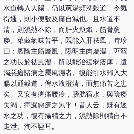
水道轉入大腸，仍以蔥湯頻洗穀道，令氣
得通，則小便數及痛自減也。且水道不
清，則濕熱不除，而肝火愈熾，筋骨愈
痿。萆薢氣味苦平，既能入肝祛風，時珍
曰：厥陰主筋屬風，陽明主肉屬濕，萆薢
之功長於祛風濕，所以能治緩弱痿痺，遺
濁惡瘡諸病之屬風濕者。復能引水歸入大
腸以通穀道，俾水液澄清，而無痛苦之患
矣。又安有痺痛腰冷，膀胱宿水，與陰痿
失溺，痔漏惡瘡之累乎！昔人云，既有逐
水之功，復有攝精之力，濕熱除則精自不
走泄。洵不誣耳。