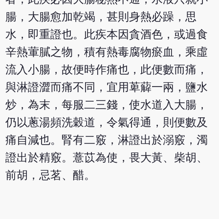
腸，大腸愈加乾竭，甚則身熱必躁，思
水，即重證也。此疾本因貪酒色，或過食
辛熱葷膩之物，積有熱毒腐物瘀血，乘虛
流入小腸，故便時作痛也，此便數而痛，
與淋證澀而痛不同，宜用萆薢一兩，鹽水
炒，為末，每服二三錢，使水道入大腸，
仍以蔥湯頻洗穀道，令氣得通，則便數及
痛自減也。腎有二竅，淋證出於溺竅，濁
證出於精竅。薏苡為使，畏大黃、柴胡、
前胡，忌茗、醋。