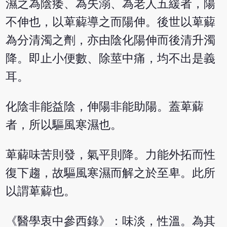
濕之為陰痿、為失溺、為老人五緩者，陽
不伸也，以萆薢導之而陽伸。後世以萆薢
為分清濁之劑，亦由陰化陽伸而後清升濁
降。即止小便數、除莖中痛，均不出是義
耳。
化陰非能益陰，伸陽非能助陽。蓋萆薢
者，所以驅風寒濕也。
萆薢味苦則發，氣平則降。力能外拓而性
復下趨，故驅風寒濕而解之於至卑。此所
以謂萆薢也。
《醫學衷中參西錄》：味淡，性溫。為其