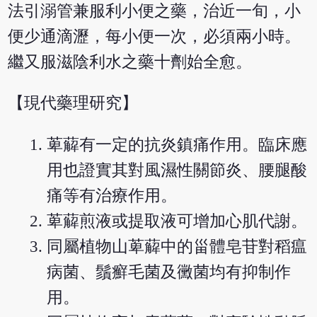
法引溺管兼服利小便之藥，治近一旬，小
便少通滴瀝，每小便一次，必須兩小時。
繼又服滋陰利水之藥十劑始全愈。
【現代藥理研究】
萆薢有一定的抗炎鎮痛作用。臨床應
用也證實其對風濕性關節炎、腰腿酸
痛等有治療作用。
萆薢煎液或提取液可增加心肌代謝。
同屬植物山萆薢中的甾體皂苷對稻瘟
病菌、鬚癬毛菌及黴菌均有抑制作
用。