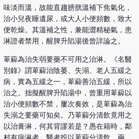
味淡而溫，故能直趨膀胱溫補下焦氣化，
治小兒夜睡遺尿，或大人小便頻數，致大
便乾燥。其溫補之性，兼能澀精秘氣，患
淋證者禁用，醒脾升陷湯後曾詳論之。
萆薢為治失弱要藥不可用之治淋。《名醫
別錄》謂萆薢治陰萎、失溺、老人五緩之
病，實為五緩之一，萆薢善治五緩，所以
治之。拙擬醒脾升陷湯中，曾重用萆薢以
治小便頻數不禁，屢次奏效，是萆薢為治
失溺之要藥可知矣。乃萆薢分清飲竟用之
以治膏淋，何其背謬若是？愚在籍時，鄰
村有病淋者，醫者投以萆薢分清飲，兩