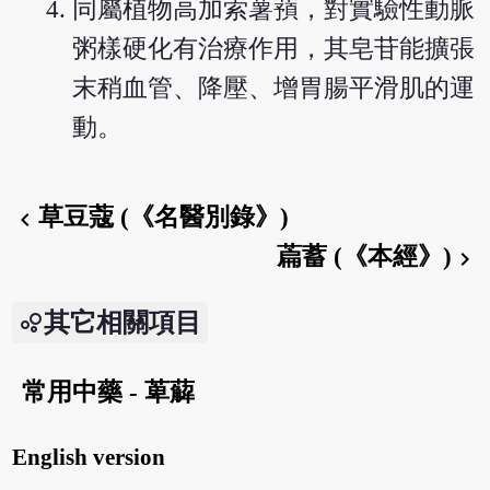
同屬植物高加索薯蕷，對實驗性動脈
粥樣硬化有治療作用，其皂苷能擴張
末稍血管、降壓、增胃腸平滑肌的運
動。
草豆蔻 (《名醫別錄》)
chevron_left
萹蓄 (《本經》)
chevron_right
其它相關項目
常用中藥 - 萆薢
English version