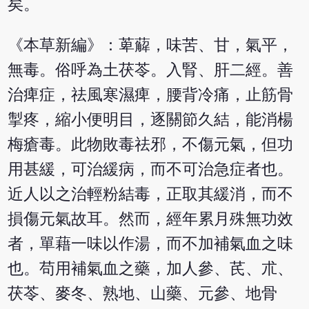
矣。
《本草新編》：萆薢，味苦、甘，氣平，
無毒。俗呼為土茯苓。入腎、肝二經。善
治痺症，祛風寒濕痺，腰背冷痛，止筋骨
掣疼，縮小便明目，逐關節久結，能消楊
梅瘡毒。此物敗毒祛邪，不傷元氣，但功
用甚緩，可治緩病，而不可治急症者也。
近人以之治輕粉結毒，正取其緩消，而不
損傷元氣故耳。然而，經年累月殊無功效
者，單藉一味以作湯，而不加補氣血之味
也。苟用補氣血之藥，加人參、芪、朮、
茯苓、麥冬、熟地、山藥、元參、地骨