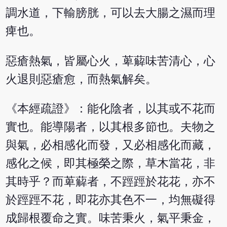
調水道，下輸膀胱，可以去大腸之濕而理
痺也。
惡瘡熱氣，皆屬心火，萆薢味苦清心，心
火退則惡瘡愈，而熱氣解矣。
《本經疏證》：能化陰者，以其或不花而
實也。能導陽者，以其根多節也。夫物之
與氣，必相感化而發，又必相感化而藏，
感化之候，即其極榮之際，草木當花，非
其時乎？而萆薢者，不踁踁於花花，亦不
於踁踁不花，即花亦其色不一，均無礙得
成歸根覆命之實。味苦秉火，氣平秉金，