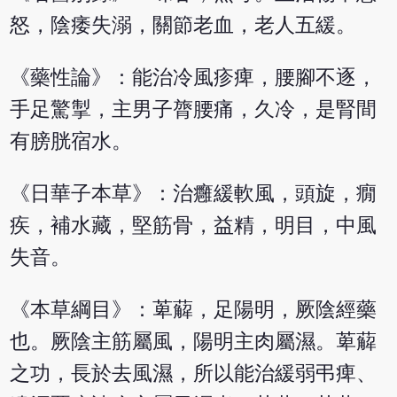
怒，陰痿失溺，關節老血，老人五緩。
《藥性論》：能治冷風疹痺，腰腳不逐，
手足驚掣，主男子膂腰痛，久冷，是腎間
有膀胱宿水。
《日華子本草》：治癰緩軟風，頭旋，癇
疾，補水藏，堅筋骨，益精，明目，中風
失音。
《本草綱目》：萆薢，足陽明，厥陰經藥
也。厥陰主筋屬風，陽明主肉屬濕。萆薢
之功，長於去風濕，所以能治緩弱弔痺、