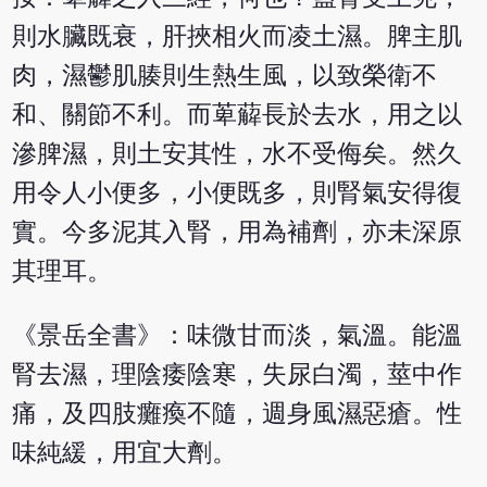
則水臟既衰，肝挾相火而凌土濕。脾主肌
肉，濕鬱肌腠則生熱生風，以致榮衛不
和、關節不利。而萆薢長於去水，用之以
滲脾濕，則土安其性，水不受侮矣。然久
用令人小便多，小便既多，則腎氣安得復
實。今多泥其入腎，用為補劑，亦未深原
其理耳。
《景岳全書》：味微甘而淡，氣溫。能溫
腎去濕，理陰痿陰寒，失尿白濁，莖中作
痛，及四肢癱瘓不隨，週身風濕惡瘡。性
味純緩，用宜大劑。