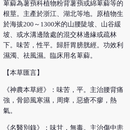
萆薢為薯蕷科植物粉背薯蕷或綿萆薢等的
根莖。主產於浙江、湖北等地。原植物生
於海拔200～1300米的山腰陡坡、山谷緩
坡、或水溝邊陰處的混交林邊緣或疏林
下。味苦，性平。歸肝胃膀胱經。功效利
濕濁、祛風濕。臨床用名萆薢。
【本草匯言】
《神農本草經》：味苦，平。主治腰背痛
強，骨節風寒濕，周痺，惡瘡不瘳，熱
氣。
《名醫別錄》：味甘，無毒。主治傷中恚