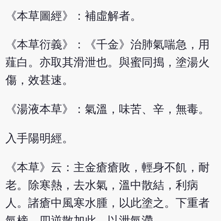
《本草圖經》：補虛解者。
《本草衍義》：《千金》治肺氣喘急，用
薤白。亦取其滑泄也。與蜜同搗，塗湯火
傷，效甚速。
《湯液本草》：氣溫，味苦、辛，無毒。
入手陽明經。
《本草》云：主金瘡瘡敗，輕身不飢，耐
老。除寒熱，去水氣，溫中散結，利病
人。諸瘡中風寒水腫，以此塗之。下重者
氣榜，四逆散加此，以泄氣滯。