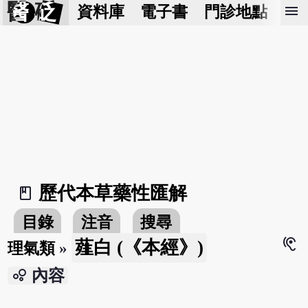
醫 砭
menu
資料庫
電子書
門診地點
預
歷代本草藥性匯解
book_2
目錄
注音
搜尋
hearing
薤白 (《本經》)
理氣類
»
bubble_chart
內容