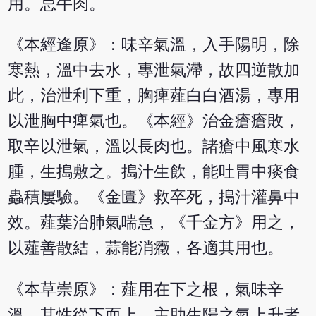
用。忌牛肉。
《本經逢原》：味辛氣溫，入手陽明，除
寒熱，溫中去水，專泄氣滯，故四逆散加
此，治泄利下重，胸痺薤白白酒湯，專用
以泄胸中痺氣也。《本經》治金瘡瘡敗，
取辛以泄氣，溫以長肉也。諸瘡中風寒水
腫，生搗敷之。搗汁生飲，能吐胃中痰食
蟲積屢驗。《金匱》救卒死，搗汁灌鼻中
效。薤葉治肺氣喘急，《千金方》用之，
以薤善散結，蒜能消癥，各適其用也。
《本草崇原》：薤用在下之根，氣味辛
溫，其性從下而上，主助生陽之氣上升者