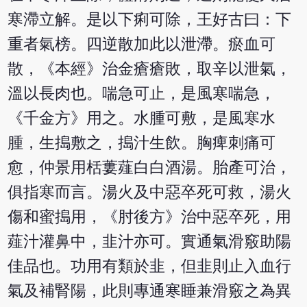
寒滯立解。是以下痢可除，王好古曰：下
重者氣榜。四逆散加此以泄滯。瘀血可
散，《本經》治金瘡瘡敗，取辛以泄氣，
溫以長肉也。喘急可止，是風寒喘急，
《千金方》用之。水腫可敷，是風寒水
腫，生搗敷之，搗汁生飲。胸痺刺痛可
愈，仲景用栝蔞薤白白酒湯。胎產可治，
俱指寒而言。湯火及中惡卒死可救，湯火
傷和蜜搗用，《肘後方》治中惡卒死，用
薤汁灌鼻中，韭汁亦可。實通氣滑竅助陽
佳品也。功用有類於韭，但韭則止入血行
氣及補腎陽，此則專通寒睡兼滑竅之為異