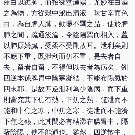
薤白以踞肺，而招徠壅漣陽，尤妙在白酒
之為物，方從穀中泌出清液，味甘辛而色
白，為自脾人肺，動盪不羈之品，使於脾
肺之間，疏通浚淪，令陰陽巽而相入，蓋
以肺原嬌臟，受柔不受剛故耳。泄利矣則
不應下重，既泄利而仍不重，是去者自
去，留者自留，不得但以去者為病矣。矧
四逆本係脾胃中陰寒凝結，不能布陽氣於
四末耶。是故四逆泄利為少陰病，而下重
則當究其下焦有熱，下焦之熱，隨泄而不
能和中焦之寒，中焦之寒，徒泄而不能濟
下焦之熱，此其間必有結滯在腸胃中，隔
蔽陰陽，使不能通也。雖然，四逆散中，