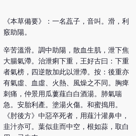
《本草備要》：一名藠子，音叫。滑，利
竅助陽。
辛苦溫滑。調中助陽，散血生肌，泄下焦
大腸氣滯。治泄痢下重，王好古曰：下重
者氣榜，四逆散加此以泄滯。按：後重亦
有氣虛、血虛、火熱、風燥之不同。胸痺
刺痛，仲景用瓜蔞薤白白酒湯。肺氣喘
急。安胎利產。塗湯火傷。和蜜搗用。
《肘後方》中惡卒死者，用薤汁灌鼻中，
韭汁亦可。葉似韭而中空，根如蒜，取白