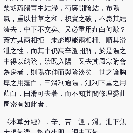
柴胡疏腸胃中結滯，芍藥開陰結，布陽
氣，重以甘草之和，枳實之破，不患其結
漆去，中下不交矣。又必重用薤白何歟？
蓋方其兩相拒，未必即能兩相柵。順其滑
泄之性，而其中仍寓辛溫開解，於是陽之
中得以納陰，陰既入陽，又去其風寒附會
為戾者，則陽亦伸而與陰浹矣。世之論胸
痺之用薤白，曰滑利通陽，泄利下重之用
薤白，曰滑可去著，而不知其間條理委曲
周密有如此者。
《本草分經》：辛、苦，溫，滑。泄下焦
大腸氣滯，散血生肌，調中下氣。