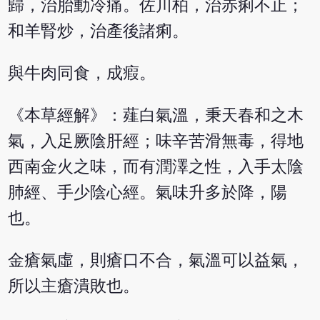
歸，治胎動冷痛。佐川柏，治赤痢不止；
和羊腎炒，治產後諸痢。
與牛肉同食，成瘕。
《本草經解》：薤白氣溫，秉天春和之木
氣，入足厥陰肝經；味辛苦滑無毒，得地
西南金火之味，而有潤澤之性，入手太陰
肺經、手少陰心經。氣味升多於降，陽
也。
金瘡氣虛，則瘡口不合，氣溫可以益氣，
所以主瘡潰敗也。