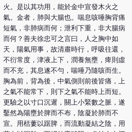
火。是以其功用，能於金中宣發木火之
氣。金者，肺與大腸也。喘息咳唾胸背痛
短氣，非肺病而何；泄利下重，非大腸病
而何？善夫徐忠可之言曰，人之胸中如
天，陽氣用事，故清肅時行，呼吸往還，
不衍常度，津液上下，潤養無壅，痺則虛
而不充，其息遂不勻，喘唾乃隨咳而生。
胸為前，背為後，中氣側則前後皆痛，上
之氣不能常下，則下之氣不能時上而短。
更驗之以寸口沉遲，關上小緊數之脈，遂
鑿然為陽壅於脾而不布，陰凝於肺而不
宣。用栝蔞以踞脾，而流動凝結之陰，用