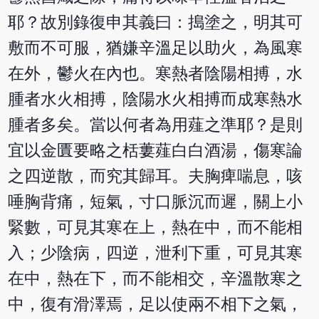
耶？故別錄復申其義曰：搗塗之，明其可
敷而不可服，猶嫌辛溫足以助火，為風寒
在外，鬱火在內也。寒熱者陰陽相搏，水
腫者水火相搏，陰陽水火相搏而成寒熱水
腫者多矣。當以何者為用薤之準耶？是則
宜以金匱要略之栝蔞薤白白酒湯，傷寒論
之四逆散，而究其歸耳。夫胸痺喘息，咳
唾胸背痛，短氣，寸口脈沉而遲，關上小
緊數，可見其寒在上，熱在中，而不能相
入；少陰病，四逆，泄利下重，可見其寒
在中，熱在下，而不能相交，辛溫散寒之
中，復有滑澤焉，足以使兩不相下之氣，