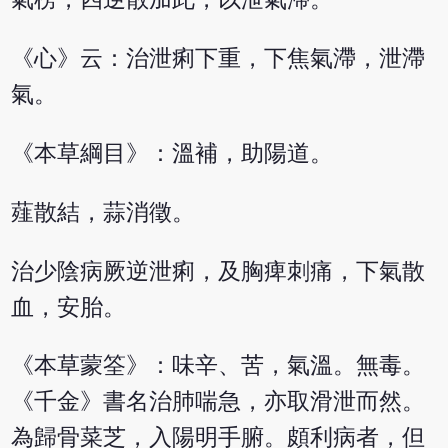
《心》云：治泄痢下重，下焦氣滯，泄滯
氣。
《本草綱目》：溫補，助陽道。
薤散結，蒜消徵。
治少陰病厥逆泄痢，及胸痺刺痛，下氣散
血，安胎。
《本草蒙筌》：味辛、苦，氣溫。無毒。
《千金》書名治肺喘急，亦取滑泄而然。
為歸骨菜芝，入陽明手腑。頗利病者，但