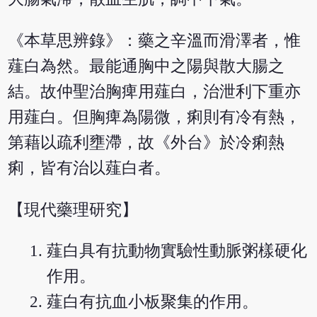
《本草思辨錄》：藥之辛溫而滑澤者，惟
薤白為然。最能通胸中之陽與散大腸之
結。故仲聖治胸痺用薤白，治泄利下重亦
用薤白。但胸痺為陽微，痢則有冷有熱，
第藉以疏利壅滯，故《外台》於冷痢熱
痢，皆有治以薤白者。
【現代藥理研究】
薤白具有抗動物實驗性動脈粥樣硬化
作用。
薤白有抗血小板聚集的作用。