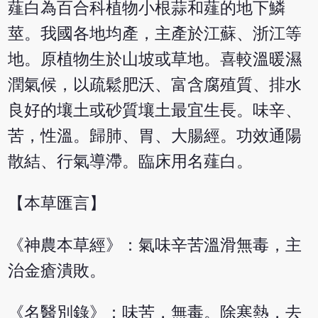
薤白為百合科植物小根蒜和薤的地下鱗
莖。我國各地均產，主產於江蘇、浙江等
地。原植物生於山坡或草地。喜較溫暖濕
潤氣候，以疏鬆肥沃、富含腐殖質、排水
良好的壤土或砂質壤土最宜生長。味辛、
苦，性溫。歸肺、胃、大腸經。功效通陽
散結、行氣導滯。臨床用名薤白。
【本草匯言】
《神農本草經》：氣味辛苦溫滑無毒，主
治金瘡潰敗。
《名醫別錄》：味苦，無毒。除寒熱，去