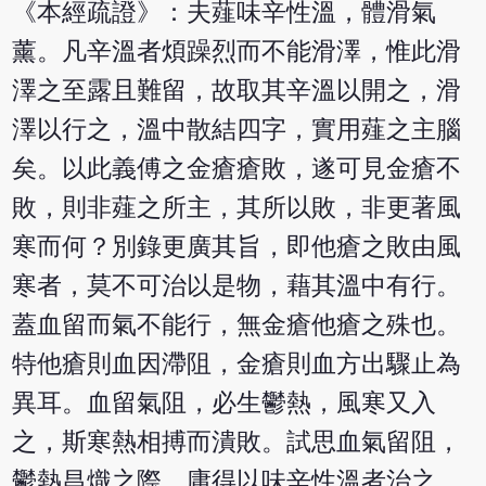
《本經疏證》：夫薤味辛性溫，體滑氣
薰。凡辛溫者煩躁烈而不能滑澤，惟此滑
澤之至露且難留，故取其辛溫以開之，滑
澤以行之，溫中散結四字，實用薤之主腦
矣。以此義傅之金瘡瘡敗，遂可見金瘡不
敗，則非薤之所主，其所以敗，非更著風
寒而何？別錄更廣其旨，即他瘡之敗由風
寒者，莫不可治以是物，藉其溫中有行。
蓋血留而氣不能行，無金瘡他瘡之殊也。
特他瘡則血因滯阻，金瘡則血方出驟止為
異耳。血留氣阻，必生鬱熱，風寒又入
之，斯寒熱相搏而潰敗。試思血氣留阻，
鬱熱昌熾之際，庸得以味辛性溫者治之