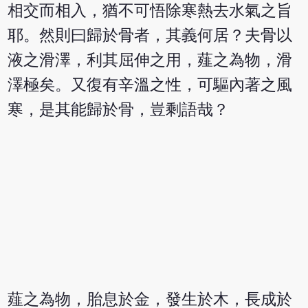
相交而相入，猶不可悟除寒熱去水氣之旨
耶。然則曰歸於骨者，其義何居？夫骨以
液之滑澤，利其屈伸之用，薤之為物，滑
澤極矣。又復有辛溫之性，可驅內著之風
寒，是其能歸於骨，豈剩語哉？
薤之為物，胎息於金，發生於木，長成於