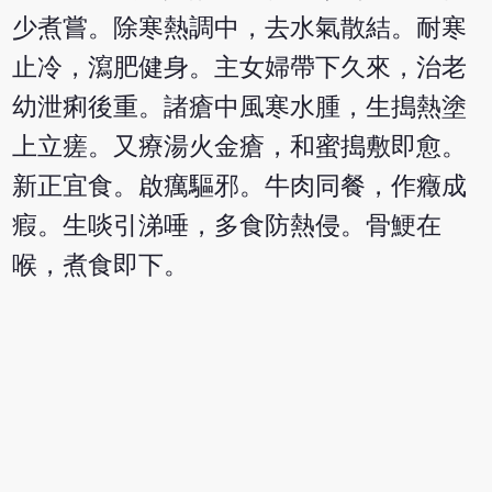
少煮嘗。除寒熱調中，去水氣散結。耐寒
止冷，瀉肥健身。主女婦帶下久來，治老
幼泄痢後重。諸瘡中風寒水腫，生搗熱塗
上立瘥。又療湯火金瘡，和蜜搗敷即愈。
新正宜食。啟癘驅邪。牛肉同餐，作癥成
瘕。生啖引涕唾，多食防熱侵。骨鯁在
喉，煮食即下。