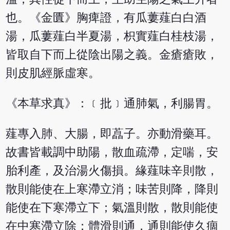
也。《金匱》胸痺證，有瓜蔞薤白白酒
湯，瓜蔞薤白半夏湯，枳實薤白桂枝湯，
皆取自下而上從陰出陽之義。金瘡瘡敗，
則皮肌經脈虛寒。
《本草求真》：﹝批﹞通肺氣，利腸胃。
薤專入肺、大腸，即藠子。亦動滑藥耳。
故書皆載調中助陽，散血疏滯，定喘，安
胎利產，及治湯火傷損。緣薤味辛則散，
散則能使在上寒滯立消；味苦則降，降則
能使在下寒滯立下；氣溫則散，散則能使
在中寒滯立除；體滑則通，通則能使久痼