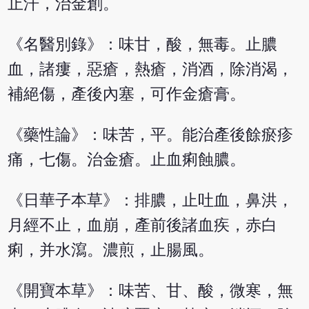
止汗，治金創。
《名醫別錄》：味甘，酸，無毒。止膿
血，諸瘻，惡瘡，熱瘡，消酒，除消渴，
補絕傷，產後內塞，可作金瘡膏。
《藥性論》：味苦，平。能治產後餘瘀疹
痛，七傷。治金瘡。止血痢蝕膿。
《日華子本草》：排膿，止吐血，鼻洪，
月經不止，血崩，產前後諸血疾，赤白
痢，并水瀉。濃煎，止腸風。
《開寶本草》：味苦、甘、酸，微寒，無