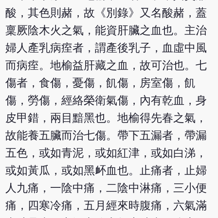
酸，其色則赭，故《別錄》又名酸赭，蓋
稟厥陰木火之氣，能資肝臟之血也。主治
婦人產乳病痓者，謂產後乳子，血虛中風
而病痓。地榆益肝藏之血，故可治也。七
傷者，食傷，憂傷，飢傷，房室傷，飢
傷，勞傷，經絡榮衛氣傷，內有乾血，身
皮甲錯，兩目黯黑也。地榆得先春之氣，
故能養五臟而治七傷。帶下五漏者，帶漏
五色，或如青泥，或如紅津，或如白涕，
或如黃瓜，或如黑衃血也。止痛者，止婦
人九痛，一陰中痛，二陰中淋痛，三小便
痛，四寒冷痛，五月經來時腹痛，六氣滿