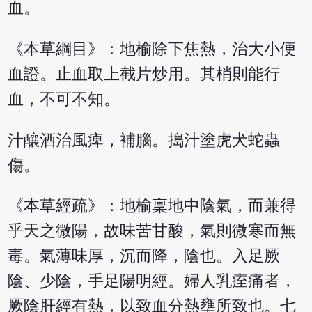
血。
《本草綱目》：地榆除下焦熱，治大小便
血證。止血取上截片炒用。其梢則能行
血，不可不知。
汁釀酒治風痺，補腦。搗汁塗虎犬蛇蟲
傷。
《本草經疏》：地榆稟地中陰氣，而兼得
乎天之微陽，故味苦甘酸，氣則微寒而無
毒。氣薄味厚，沉而降，陰也。入足厥
陰、少陰，手足陽明經。婦人乳痓痛者，
厥陰肝經有熱，以致血分熱壅所致也。七