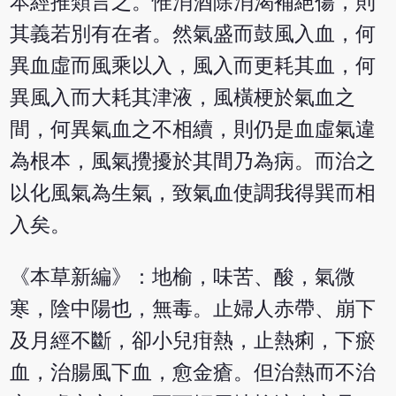
本經推類言之。惟消酒除消渴補絕傷，則
其義若別有在者。然氣盛而鼓風入血，何
異血虛而風乘以入，風入而更耗其血，何
異風入而大耗其津液，風橫梗於氣血之
間，何異氣血之不相續，則仍是血虛氣違
為根本，風氣攪擾於其間乃為病。而治之
以化風氣為生氣，致氣血使調我得巽而相
入矣。
《本草新編》：地榆，味苦、酸，氣微
寒，陰中陽也，無毒。止婦人赤帶、崩下
及月經不斷，卻小兒疳熱，止熱痢，下瘀
血，治腸風下血，愈金瘡。但治熱而不治