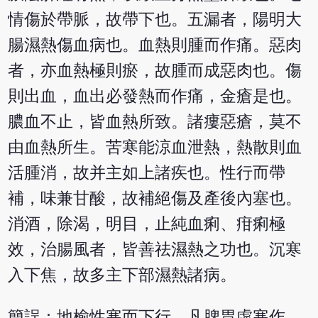
情傷於帶脈，故帶下也。五漏者，陽明大
腸濕熱傷血病也。血熱則腫而作痛。惡肉
者，亦血熱極則瘀，故腫而成惡肉也。傷
則出血，血出必發熱而作痛，金瘡是也。
膿血不止，皆血熱所致。諸瘻惡瘡，莫不
由血熱所生。苦寒能涼血泄熱，熱散則血
活腫消，故并主如上諸疾也。性行而帶
補，味兼甘酸，故補絕傷及產後內塞也。
消酒，除渴，明目，止純血痢、疳痢極
效，治腸風者，皆善祛濕熱之功也。沉寒
入下焦，故多主下部濕熱諸病。
簡誤：地榆性寒而下行。凡脾胃虛寒作