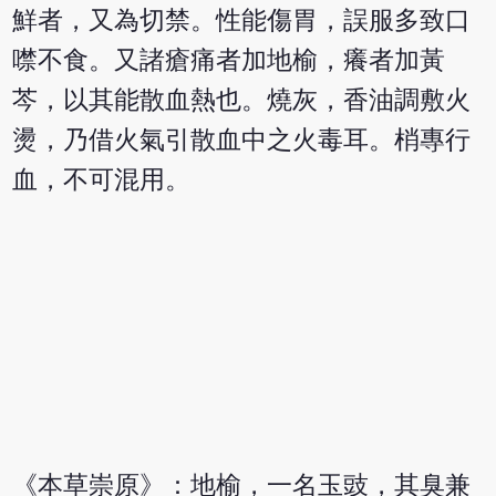
鮮者，又為切禁。性能傷胃，誤服多致口
噤不食。又諸瘡痛者加地榆，癢者加黃
芩，以其能散血熱也。燒灰，香油調敷火
燙，乃借火氣引散血中之火毒耳。梢專行
血，不可混用。
《本草崇原》：地榆，一名玉豉，其臭兼