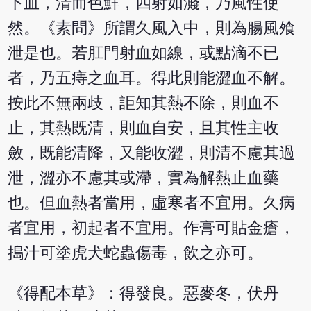
下血，清而色鮮，四射如濺，乃風性使
然。《素問》所謂久風入中，則為腸風飧
泄是也。若肛門射血如線，或點滴不已
者，乃五痔之血耳。得此則能澀血不解。
按此不無兩歧，詎知其熱不除，則血不
止，其熱既清，則血自安，且其性主收
斂，既能清降，又能收澀，則清不慮其過
泄，澀亦不慮其或滯，實為解熱止血藥
也。但血熱者當用，虛寒者不宜用。久病
者宜用，初起者不宜用。作膏可貼金瘡，
搗汁可塗虎犬蛇蟲傷毒，飲之亦可。
《得配本草》：得發良。惡麥冬，伏丹