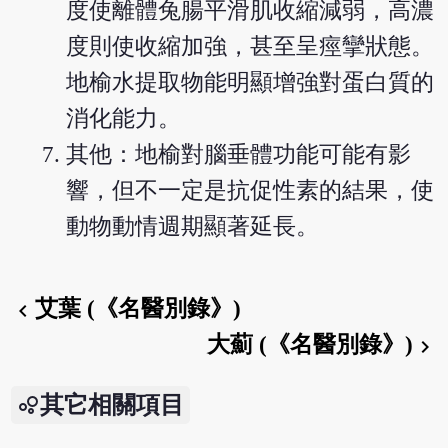
度使離體兔腸平滑肌收縮減弱，高濃
度則使收縮加強，甚至呈痙攣狀態。
地榆水提取物能明顯增強對蛋白質的
消化能力。
其他：地榆對腦垂體功能可能有影
響，但不一定是抗促性素的結果，使
動物動情週期顯著延長。
艾葉 (《名醫別錄》)
chevron_left
大薊 (《名醫別錄》)
chevron_right
其它相關項目