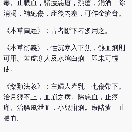
毒。止膿血，諸瘻惡瘡，熱瘡，消酒，除
消渴，補絕傷，產後內塞，可作金瘡膏。
《本草圖經》：古者斷下者多用之。
《本草衍義》：性沉寒入下焦，熱血痢則
可用。若虛寒人及水瀉白痢，即未可輕
使。
《藥類法象》：主婦人產乳，七傷帶下。
治月經不止，血崩之病。除惡血，止疼
痛。治腸風泄血，小兒疳痢。療諸瘡，止
膿血。