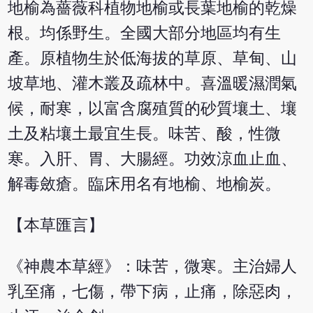
地榆為薔薇科植物地榆或長葉地榆的乾燥
根。均係野生。全國大部分地區均有生
產。原植物生於低海拔的草原、草甸、山
坡草地、灌木叢及疏林中。喜溫暖濕潤氣
候，耐寒，以富含腐殖質的砂質壤土、壤
土及粘壤土最宜生長。味苦、酸，性微
寒。入肝、胃、大腸經。功效涼血止血、
解毒斂瘡。臨床用名有地榆、地榆炭。
【本草匯言】
《神農本草經》：味苦，微寒。主治婦人
乳至痛，七傷，帶下病，止痛，除惡肉，