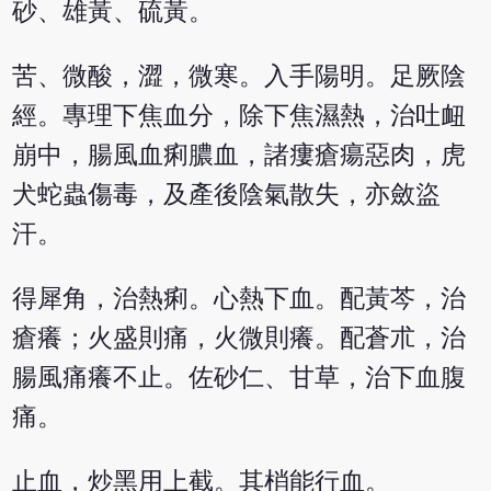
砂、雄黃、硫黃。
苦、微酸，澀，微寒。入手陽明。足厥陰
經。專理下焦血分，除下焦濕熱，治吐衄
崩中，腸風血痢膿血，諸瘻瘡瘍惡肉，虎
犬蛇蟲傷毒，及產後陰氣散失，亦斂盜
汗。
得犀角，治熱痢。心熱下血。配黃芩，治
瘡癢；火盛則痛，火微則癢。配蒼朮，治
腸風痛癢不止。佐砂仁、甘草，治下血腹
痛。
止血，炒黑用上截。其梢能行血。