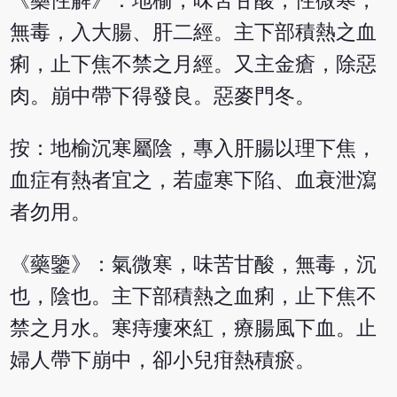
《藥性解》：地榆，味苦甘酸，性微寒，
無毒，入大腸、肝二經。主下部積熱之血
痢，止下焦不禁之月經。又主金瘡，除惡
肉。崩中帶下得發良。惡麥門冬。
按：地榆沉寒屬陰，專入肝腸以理下焦，
血症有熱者宜之，若虛寒下陷、血衰泄瀉
者勿用。
《藥鑒》：氣微寒，味苦甘酸，無毒，沉
也，陰也。主下部積熱之血痢，止下焦不
禁之月水。寒痔瘻來紅，療腸風下血。止
婦人帶下崩中，卻小兒疳熱積瘀。