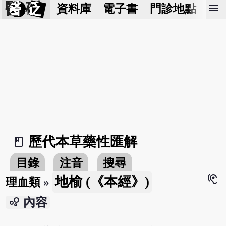
醫 砭
menu
資料庫
電子書
門診地點
預
歷代本草藥性匯解
book_2
目錄
注音
搜尋
hearing
地榆 (《本經》)
理血類
»
bubble_chart
內容