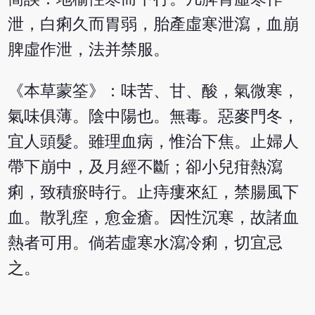
泄，白痢久而胃弱，胎產虛寒泄瀉，血崩
脾虛作泄，法并禁服。
《本草蒙筌》：味苦、甘、酸，氣微寒，
氣味俱薄。陰中陽也。無毒。惡麥門冬，
宜人頭髮。雖理血病，惟治下焦。止婦人
帶下崩中，及月經不斷；卻小兒疳熱瀉
痢，致積瘀時行。止痔瘻來紅，禁腸風下
血。散乳痓，愈金瘡。因性沉寒，故諸血
熱者可用。倘若虛寒水瀉冷痢，切宜忌
之。