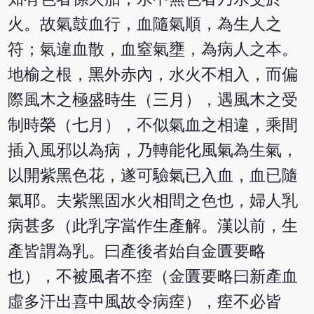
火。故氣鼓血行，血隨氣順，為生人之
符；氣違血散，血窒氣壅，為病人之本。
地榆之根，黑外赤內，水火不相入，而偏
際風木之極盛時生（三月），遇風木之受
制時榮（七月），不似氣血之相違，乘間
插入風邪以為病，乃轉能化風氣為生氣，
以開紫黑色花，遂可驗氣已入血，血已隨
氣耶。夫紫黑固水火相間之色也，婦人乳
病甚多（此乳字當作生產解。漢以前，生
產皆謂為乳。曰產後者始自金匱要略
也），不被風者不痓（金匱要略曰新產血
虛多汗出喜中風故令病痓），痓不必皆