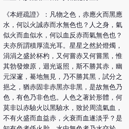
《本經疏證》：凡物之色，赤應火而黑應
水，何以火誠赤而水無色也？人之身，氣
似火而血似水，何以血反赤而氣無色也？
夫亦所謂積厚流光耳。星星之然於燈燭，
涓涓之盛於杯杓，又何嘗赤又何嘗黑，惟
其勃發燎原，迴光返照，斯不勝其赤，幽
元深邃，驀地無見，乃不勝其黑，試分之
挹之，猶赤固非赤黑亦非黑，是故無色乃
色，有色乃非色也。人色之著於形體，何
莫非以赤驗火以黑驗水，致於周流氣血，
不有火盛而血益赤，火衰而血遂淡乎？是
知有色者係火胎，水中無色者乃水交於