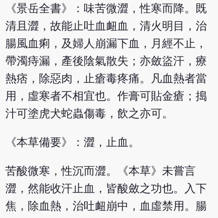
《景岳全書》：味苦微澀，性寒而降。既
清且澀，故能止吐血衄血，清火明目，治
腸風血痢，及婦人崩漏下血，月經不止，
帶濁痔漏，產後陰氣散失；亦斂盜汗，療
熱痞，除惡肉，止瘡毒疼痛。凡血熱者當
用，虛寒者不相宜也。作膏可貼金瘡；搗
汁可塗虎犬蛇蟲傷毒，飲之亦可。
《本草備要》：澀，止血。
苦酸微寒，性沉而澀。《本草》未嘗言
澀，然能收汗止血，皆酸斂之功也。入下
焦，除血熱，治吐衄崩中，血虛禁用。腸