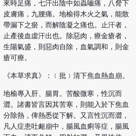
來時足痛，七汗出陰中如蟲嚙痛，八脅下
皮膚痛，九腰痛。地榆得木火之氣，能散
帶漏下之瘀，而解陰凝之痛也。止汗者，
止產後血虛汗出也。除惡肉，療金瘡者，
生陽氣盛，則惡肉自除，血氣調和，則金
瘡可療。
《本草求真》：﹝批﹞清下焦血熱血崩。
地榆專入肝、腸胃。苦酸微寒，性沉而
澀。諸書皆言因其苦寒，則能入於下焦血
分除熱，俾熱悉從下解。又言性沉而澀，
凡人症患吐衄崩中，腸風血痢等症，腸風