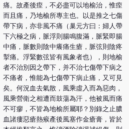
痛。故產後痓，不必盡可以地榆治，惟痓
而且痛，乃地榆所專主也。以是推之七傷
帶下病，亦非風不痛（巢元方曰：婦人帶
下六極之病，脈浮則腸鳴腹滿，脈緊即腸
中痛，脈數則陰中癢痛生瘡，脈弦則陰疼
掣痛。浮緊數弦皆有風象者也），則地榆
者不治別因之帶下，并不治七傷帶下病之
不痛者，惟能為七傷帶下病止痛，又可見
矣。何況血去氣散，風乘虛入而為惡肉，
風乘營衛之相遭而鼓蕩為汗，他被風而痛
不可瘳，不皆為地榆所屬耶？別錄之止膿
血諸瘻惡瘡熱瘊產後風塞作金瘡膏，皆於