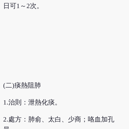
日可1～2次。
(二)痰熱阻肺
1.治則：泄熱化痰。
2.處方：肺俞、太白、少商；咯血加孔