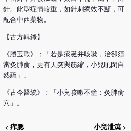
針。此型症情較重，如針刺療效不顯，可
配合中西藥物。
【古方輯錄】
《勝玉歌》：「若是痰涎并咳嗽，治卻須
當灸肺俞，更有天突與筋縮，小兒吼閉自
然疏」。
《古今醫統》：「小兒咳嗽不瘥：灸肺俞
穴」。
痄腮
小兒泄瀉
chevron_left
chevron_right