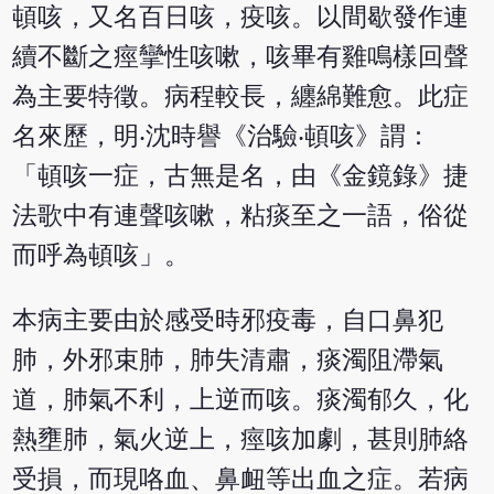
頓咳，又名百日咳，疫咳。以間歇發作連
續不斷之痙攣性咳嗽，咳畢有雞鳴樣回聲
為主要特徵。病程較長，纏綿難愈。此症
名來歷，明‧沈時譽《治驗‧頓咳》謂：
「頓咳一症，古無是名，由《金鏡錄》捷
法歌中有連聲咳嗽，粘痰至之一語，俗從
而呼為頓咳」。
本病主要由於感受時邪疫毒，自口鼻犯
肺，外邪束肺，肺失清肅，痰濁阻滯氣
道，肺氣不利，上逆而咳。痰濁郁久，化
熱壅肺，氣火逆上，痙咳加劇，甚則肺絡
受損，而現咯血、鼻衄等出血之症。若病