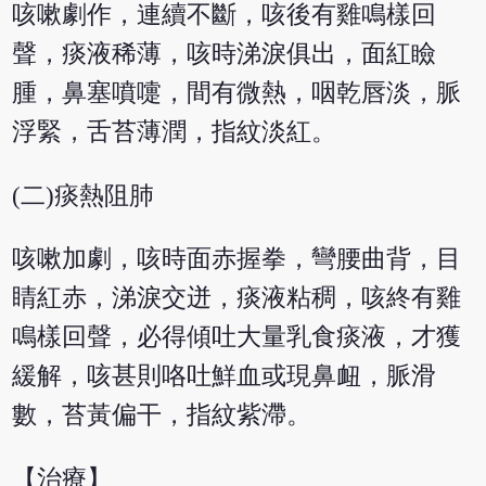
咳嗽劇作，連續不斷，咳後有雞鳴樣回
聲，痰液稀薄，咳時涕淚俱出，面紅瞼
腫，鼻塞噴嚏，間有微熱，咽乾唇淡，脈
浮緊，舌苔薄潤，指紋淡紅。
(二)痰熱阻肺
咳嗽加劇，咳時面赤握拳，彎腰曲背，目
睛紅赤，涕淚交迸，痰液粘稠，咳終有雞
鳴樣回聲，必得傾吐大量乳食痰液，才獲
緩解，咳甚則咯吐鮮血或現鼻衄，脈滑
數，苔黃偏干，指紋紫滯。
【治療】