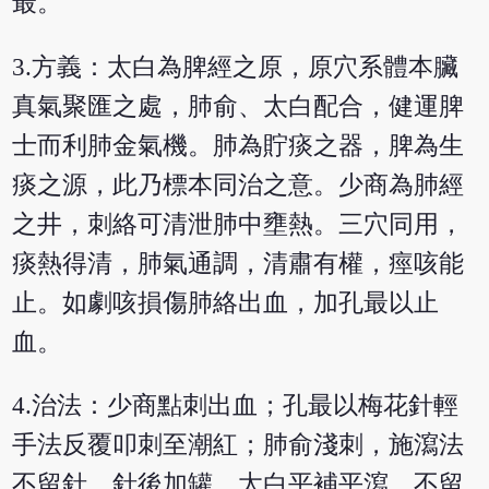
最。
3.方義：太白為脾經之原，原穴系體本臟
真氣聚匯之處，肺俞、太白配合，健運脾
士而利肺金氣機。肺為貯痰之器，脾為生
痰之源，此乃標本同治之意。少商為肺經
之井，刺絡可清泄肺中壅熱。三穴同用，
痰熱得清，肺氣通調，清肅有權，痙咳能
止。如劇咳損傷肺絡出血，加孔最以止
血。
4.治法：少商點刺出血；孔最以梅花針輕
手法反覆叩刺至潮紅；肺俞淺刺，施瀉法
不留針，針後加罐，太白平補平瀉，不留