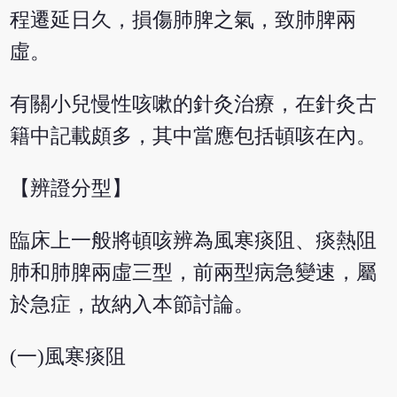
程遷延日久，損傷肺脾之氣，致肺脾兩
虛。
有關小兒慢性咳嗽的針灸治療，在針灸古
籍中記載頗多，其中當應包括頓咳在內。
【辨證分型】
臨床上一般將頓咳辨為風寒痰阻、痰熱阻
肺和肺脾兩虛三型，前兩型病急變速，屬
於急症，故納入本節討論。
(一)風寒痰阻