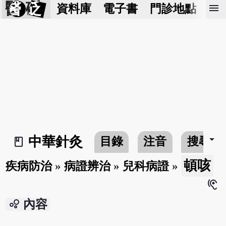
醫 砭
menu
資料庫
電子書
門診地點
預
arrow_drop_down
中華針灸
目錄
注音
搜尋
book_2
頓咳
疾病防治
»
病證辨治
»
兒科病證
»
hearing
bubble_chart
內容