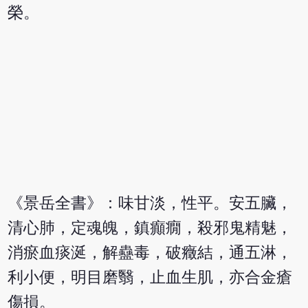
榮。
《景岳全書》：味甘淡，性平。安五臟，
清心肺，定魂魄，鎮癲癇，殺邪鬼精魅，
消瘀血痰涎，解蠱毒，破癥結，通五淋，
利小便，明目磨翳，止血生肌，亦合金瘡
傷損。