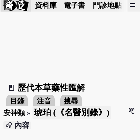
醫 砭
menu
資料庫
電子書
門診地點
預
歷代本草藥性匯解
book_2
目錄
注音
搜尋
hearing
琥珀 (《名醫別錄》)
安神類
»
bubble_chart
內容