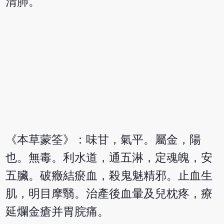
清肺。
《本草蒙筌》：味甘，氣平。屬金，陽
也。無毒。利水道，通五淋，定魂魄，安
五臟。破癥結瘀血，殺鬼魅精邪。止血生
肌，明目摩翳。治產後血暈及兒枕疼，療
延爛金瘡并胃脘痛。