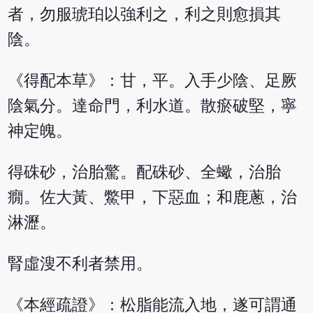
者，勿服琥珀以強利之，利之則愈損其
陰。
《得配本草》：甘，平。入手少陰、足厥
陰氣分。達命門，利水道。散瘀破堅，寧
神定魄。
得硃砂，治胎驚。配硃砂、全蠍，治胎
癇。佐大黃、鱉甲，下惡血；和鹿蔥，治
淋瀝。
腎虛溲不利者禁用。
《本經疏證》：松脂能流入地，遂可謂通