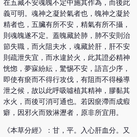
在五藏不安魂魄不定中施其作為，而後此
義可明。魂神之凝於氣者也，魄神之凝於
精者也，五臟有所不安，精氣有所不攝，
則魂魄遂不定。蓋魄藏於肺，肺不安則治
節失職，而火阻夫水，魂藏於肝，肝不安
則疏泄失宜，而水違於火，此其證必精神
恍惚，夢寐紛紜，驚惕不安，語言少序，
即使有瘀而不得行攻伐，有阻而不得極導
泄之候，故以此呼吸噓植其精神，膠黏其
水火，而後可消可通也。若因瘀滯而成瘕
癖，因邪火而致淋瀝者，原非所宜用。
《本草分經》：甘，平。入心肝血分。又