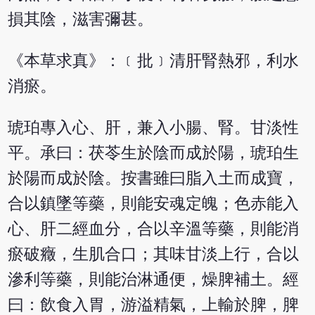
損其陰，滋害彌甚。
《本草求真》：﹝批﹞清肝腎熱邪，利水
消瘀。
琥珀專入心、肝，兼入小腸、腎。甘淡性
平。承曰：茯苓生於陰而成於陽，琥珀生
於陽而成於陰。按書雖曰脂入土而成寶，
合以鎮墜等藥，則能安魂定魄；色赤能入
心、肝二經血分，合以辛溫等藥，則能消
瘀破癥，生肌合口；其味甘淡上行，合以
滲利等藥，則能治淋通便，燥脾補土。經
曰：飲食入胃，游溢精氣，上輸於脾，脾