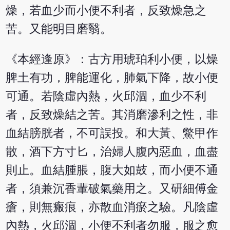
燥，若血少而小便不利者，反致燥急之
苦。又能明目磨翳。
《本經逢原》：古方用琥珀利小便，以燥
脾土有功，脾能運化，肺氣下降，故小便
可通。若陰虛內熱，火邱涸，血少不利
者，反致燥結之苦。其消磨滲利之性，非
血結膀胱者，不可誤投。和大黃、鱉甲作
散，酒下方寸匕，治婦人腹內惡血，血盡
則止。血結腫脹，腹大如鼓，而小便不通
者，須兼沉香輩破氣藥用之。又研細傅金
瘡，則無瘢痕，亦散血消瘀之驗。凡陰虛
內熱，火邱涸，小便不利者勿服，服之愈