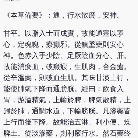
《本草備要》：通，行水散瘀，安神。
甘平。以脂入士而成實，故能通塞以寧
心，定魂魄，療癲邪。從鎮墜藥則安心
神。色赤入手少陰、足厥陰血分心、肝。
故能消瘀血，破癥瘕，生肌肉，合金瘡。
從辛溫藥，則破血生肌。其味甘淡上行，
能使肺氣下降而通膀胱。經曰：飲食入
胃，游溢精氣，上輸於脾，脾氣散精，上
歸於肺，通調水道，下輸膀胱。凡滲藥皆
上行而後下降。故能治五淋、利小便、燥
脾土。從淡滲藥，則利竅行水。然石藥終