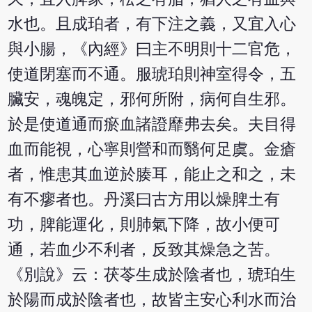
水也。且成珀者，有下注之義，又宜入心
與小腸，《內經》曰主不明則十二官危，
使道閉塞而不通。服琥珀則神室得令，五
臟安，魂魄定，邪何所附，病何自生邪。
於是使道通而瘀血諸證靡弗去矣。夫目得
血而能視，心寧則營和而翳何足虞。金瘡
者，惟患其血逆於腠耳，能止之和之，未
有不瘳者也。丹溪曰古方用以燥脾土有
功，脾能運化，則肺氣下降，故小便可
通，若血少不利者，反致其燥急之苦。
《別說》云：茯苓生成於陰者也，琥珀生
於陽而成於陰者也，故皆主安心利水而治