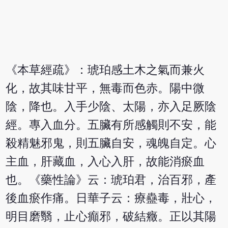
《本草經疏》：琥珀感土木之氣而兼火
化，故其味甘平，無毒而色赤。陽中微
陰，降也。入手少陰、太陽，亦入足厥陰
經。專入血分。五臟有所感觸則不安，能
殺精魅邪鬼，則五臟自安，魂魄自定。心
主血，肝藏血，入心入肝，故能消瘀血
也。《藥性論》云：琥珀君，治百邪，產
後血瘀作痛。日華子云：療蠱毒，壯心，
明目磨翳，止心癲邪，破結癥。正以其陽