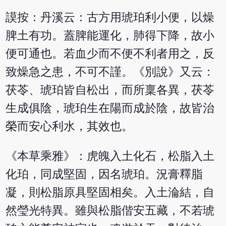
謨按：丹溪云：古方用琥珀利小便，以燥
脾土有功。蓋脾能運化，肺得下降，故小
便可通也。若血少而不便不利者用之，反
致燥急之患，不可不謹。《別說》又云：
茯苓、琥珀皆自松出，而所稟各異，茯苓
生成俱陰，琥珀生在陽而成於陰，故皆治
榮而安心利水，其效也。
《本草乘雅》：虎魄入土化石，松脂入土
化珀，同成堅固，因名琥珀。況膏釋脂
凝，則松脂原具堅固相矣。入土淪結，自
然瑩光特異。雖與松脂偕安五藏，不若琥