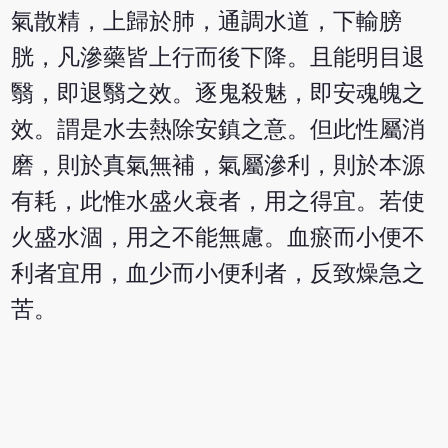
氣散精，上歸於肺，通調水道，下輸膀
胱，凡滲藥皆上行而後下降。且能明目退
翳，即退翳之效。逐鬼殺魅，即安魂魄之
效。謂是水去熱除安鎮之意。但此性屬消
磨，則於真氣無補，氣屬滲利，則於本源
有耗，此惟水盛火衰者，用之得宜。若使
火盛水涸，用之不能無慮。血瘀而小便不
利者宜用，血少而小便利者，反致燥急之
苦。