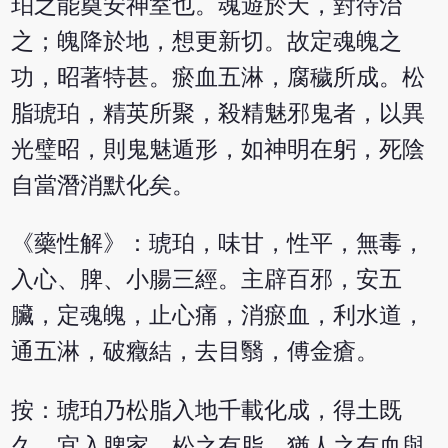
珀之能奠安神室也。魂遊於天，對待治
之；魄降於地，想更新切。故定魂魄之
功，昭著特甚。瘀血五淋，腐穢所成。松
脂琥珀，精英所聚，殺精魅邪鬼者，以異
光璧昭，則鬼魅遁形，如神明在躬，死陰
自當潛消默化矣。
《藥性解》：琥珀，味甘，性平，無毒，
入心、脾、小腸三經。主辟百邪，安五
臟，定魂魄，止心痛，消瘀血，利水道，
通五淋，破癥結，去目翳，傅金瘡。
按：琥珀乃松脂入地千載化成，得土既
久，宜入脾家，松之有脂，猶人之有血與