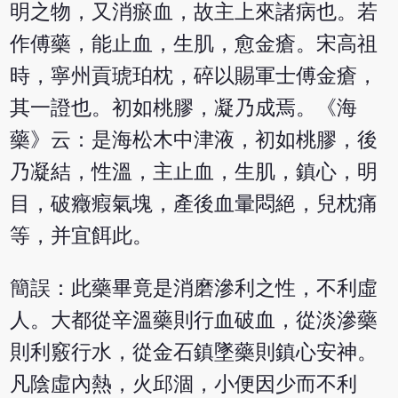
明之物，又消瘀血，故主上來諸病也。若
作傅藥，能止血，生肌，愈金瘡。宋高祖
時，寧州貢琥珀枕，碎以賜軍士傅金瘡，
其一證也。初如桃膠，凝乃成焉。《海
藥》云：是海松木中津液，初如桃膠，後
乃凝結，性溫，主止血，生肌，鎮心，明
目，破癥瘕氣塊，產後血暈悶絕，兒枕痛
等，并宜餌此。
簡誤：此藥畢竟是消磨滲利之性，不利虛
人。大都從辛溫藥則行血破血，從淡滲藥
則利竅行水，從金石鎮墜藥則鎮心安神。
凡陰虛內熱，火邱涸，小便因少而不利