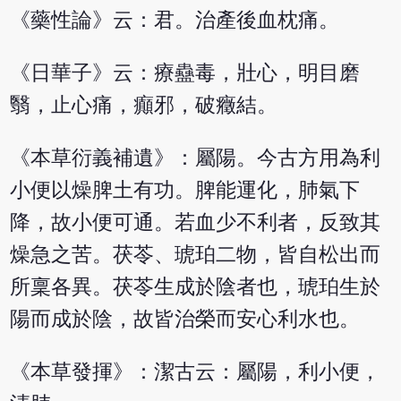
《藥性論》云：君。治產後血枕痛。
《日華子》云：療蠱毒，壯心，明目磨
翳，止心痛，癲邪，破癥結。
《本草衍義補遺》：屬陽。今古方用為利
小便以燥脾土有功。脾能運化，肺氣下
降，故小便可通。若血少不利者，反致其
燥急之苦。茯苓、琥珀二物，皆自松出而
所稟各異。茯苓生成於陰者也，琥珀生於
陽而成於陰，故皆治榮而安心利水也。
《本草發揮》：潔古云：屬陽，利小便，