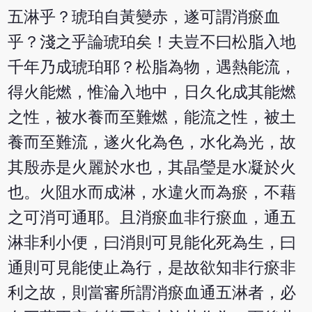
五淋乎？琥珀自黃變赤，遂可謂消瘀血
乎？淺之乎論琥珀矣！夫豈不曰松脂入地
千年乃成琥珀耶？松脂為物，遇熱能流，
得火能燃，惟淪入地中，日久化成其能燃
之性，被水養而至難燃，能流之性，被土
養而至難流，遂火化為色，水化為光，故
其殷赤是火麗於水也，其晶瑩是水凝於火
也。火阻水而成淋，水違火而為瘀，不藉
之可消可通耶。且消瘀血非行瘀血，通五
淋非利小便，曰消則可見能化死為生，曰
通則可見能使止為行，是故欲知非行瘀非
利之故，則當審所謂消瘀血通五淋者，必