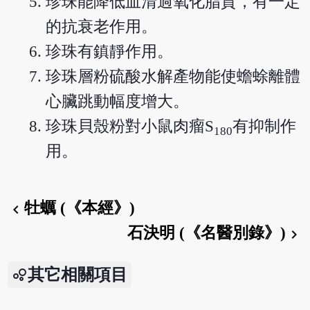
珍珠能降低血清過氧化脂質，有一定
的抗衰老作用。
珍珠有鎮靜作用。
珍珠層粉硫酸水解產物能使蟾蜍離體
心臟跳動幅度增大。
珍珠貝殼粉對小鼠肉瘤S
有抑制作
180
用。
牡蠣 (《本經》)
chevron_left
石決明 (《名醫別錄》)
chevron_right
其它相關項目