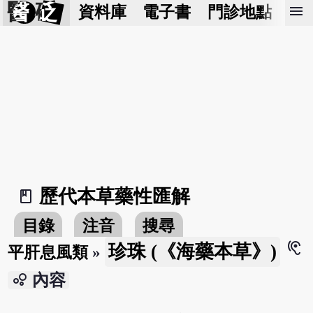
醫 砭
menu
資料庫
電子書
門診地點
預
歷代本草藥性匯解
book_2
目錄
注音
搜尋
hearing
珍珠 (《海藥本草》)
平肝息風類
»
bubble_chart
內容