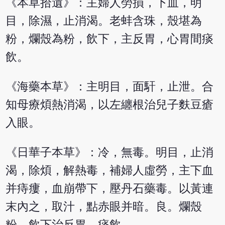
《本草拾遺》：主婦人勞損，下血，明
目，除濕，止消渴。老蚌含珠，殼堪為
粉，爛殼為粉，飲下，主反胃，心胃間痰
飲。
《海藥本草》：主明目，面馯，止泄。合
知母療煩熱消渴，以左纏根治兒子麩豆瘡
入眼。
《日華子本草》：冷，無毒。明目，止消
渴，除煩，解熱毒，補婦人虛勞，主下血
并痔瘻，血崩帶下，壓丹石藥毒。以黃連
末內之，取汁，點赤眼并暗。良。爛殼
粉，飲下治反胃、痰飲。