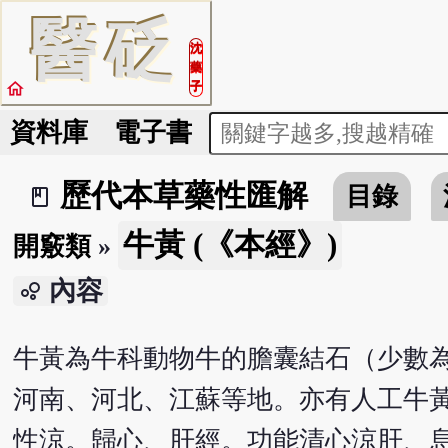
醫
砭
沈
藥
home
子
資料庫
電子書
歷代本草藥性匯解
目錄
book_2
牛黃 (《本經》)
開竅類
»
內容
bubble_chart
牛黃為牛科動物牛的膽囊結石（少數
河南、河北、江蘇等地。亦有人工牛
性涼。歸心、肝經。功能清心涼肝、