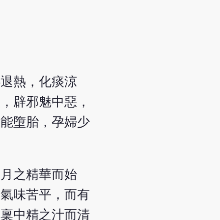
心退熱，化痰涼
痙，辟邪魅中惡，
亦能墮胎，孕婦少
日月之精華而始
故氣味苦平，而有
，稟中精之汁而清