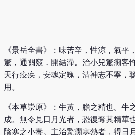
《景岳全書》：味苦辛，性涼，氣平
驚，通關竅，開結滯。治小兒驚癇客
天行疫疾，安魂定魄，清神志不寧，
用。
《本草崇原》：牛黃，膽之精也。牛
成。無令見日月光者，恐復奪其精華
陰寒之小毒。主治驚癇寒熱者，得日