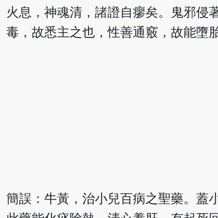
火息，神魂清，諸證自瘳矣。鬼邪侵
毒，故悉主之也，性善通竅，故能墮
簡誤：牛黃，治小兒百病之聖藥。蓋