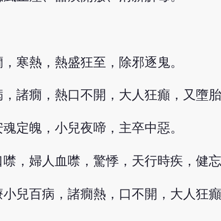
癇，寒熱，熱盛狂至，除邪逐鬼。
病，諸癇，熱口不開，大人狂癲，又墮
安魂定魄，小兒夜啼，主卒中惡。
口噤，婦人血噤，驚悸，天行時疾，健
療小兒百病，諸癇熱，口不開，大人狂