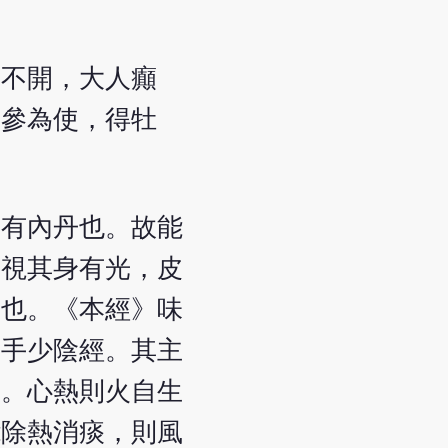
噤不開，大人癲
人參為使，得牡
之有內丹也。故能
夜視其身有光，皮
非也。《本經》味
，手少陰經。其主
病。心熱則火自生
能除熱消痰，則風