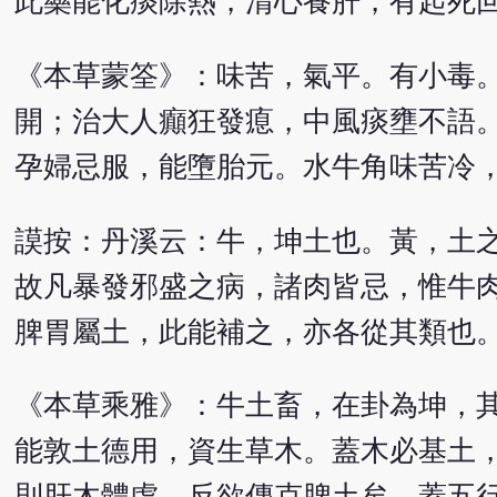
此藥能化痰除熱，清心養肝，有起死
《本草蒙筌》：味苦，氣平。有小毒
開；治大人癲狂發瘜，中風痰壅不語
孕婦忌服，能墮胎元。水牛角味苦冷
謨按：丹溪云：牛，坤土也。黃，土
故凡暴發邪盛之病，諸肉皆忌，惟牛
脾胃屬土，此能補之，亦各從其類也
《本草乘雅》：牛土畜，在卦為坤，
能敦土德用，資生草木。蓋木必基土
則肝木體虛，反欲傳克脾土矣。蓋五