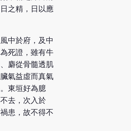
受日之精，日以應
若風中於府，及中
皆為死證，雖有牛
腦、麝從骨髓透肌
使臟氣益虛而真氣
耶。東垣好為臆
而不去，次入於
之禍患，故不得不