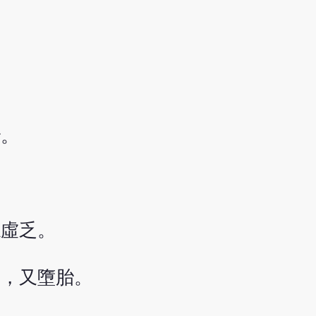
胎。
忘虛乏。
癲，又墮胎。