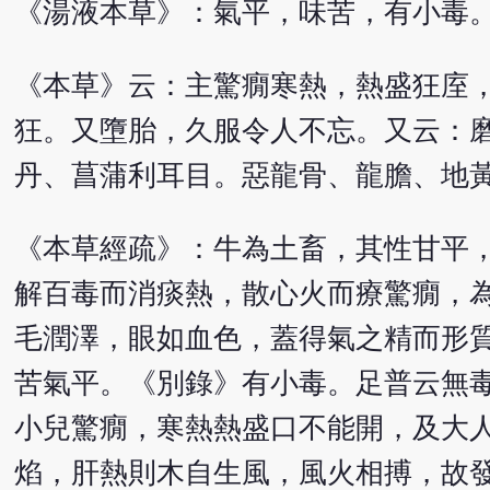
《湯液本草》：氣平，味苦，有小毒
《本草》云：主驚癇寒熱，熱盛狂庢
狂。又墮胎，久服令人不忘。又云：
丹、菖蒲利耳目。惡龍骨、龍膽、地
《本草經疏》：牛為土畜，其性甘平
解百毒而消痰熱，散心火而療驚癇，
毛潤澤，眼如血色，蓋得氣之精而形
苦氣平。《別錄》有小毒。足普云無
小兒驚癇，寒熱熱盛口不能開，及大
焰，肝熱則木自生風，風火相搏，故