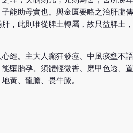
，子能助母實也。與金匱要略之治肝虛
補肝，此則唯從脾土轉屬，故只益脾土
入心經。主大人癲狂發痙、中風痰壅不
，能墮胎孕。須體輕微香、磨甲色透、
、地黃、龍膽、畏牛膝。