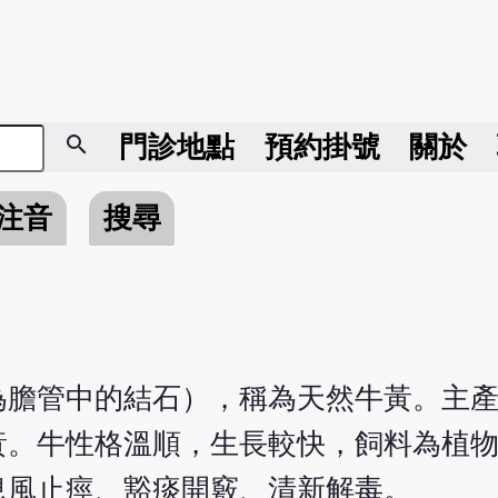
search
門診地點
預約掛號
關於
注音
搜尋
為膽管中的結石），稱為天然牛黃。主
黃。牛性格溫順，生長較快，飼料為植
息風止痙、豁痰開竅、清新解毒。