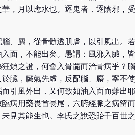
之華，月以應水也。逐鬼者，逐陰邪，
配腦、麝，從骨髓透肌膚，以引風出。
油入面，不能出矣。愚謂：風邪入臟，
熱狂煩之證，何會入骨髓而治骨病乎？
入於臟，臟氣先虛，反配腦、麝，寧不
腦而引風外出，又何致如油入面而難出
致臨病用藥畏首畏尾，六腑經脈之病留
，未見其能生也。李氏之說恐貽千百世