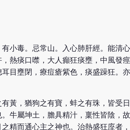
，有小毒。忌常山。入心肺肝經。能清
忤，熱痰口噤，大人癲狂痰壅，中風發
聰耳目壅閉，療痘瘡紫色，痰盛躁狂。
之有黃，猶狗之有寶，蚌之有珠，皆受
也。牛屬坤土，膽具精汁，稟性皆陰，
月之精而通心主之神也。治熱盛狂庢者