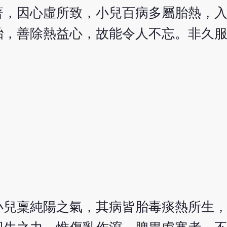
著，因心虛所致，小兒百病多屬胎熱，
胎，善除熱益心，故能令人不忘。非久
小兒稟純陽之氣，其病皆胎毒痰熱所生