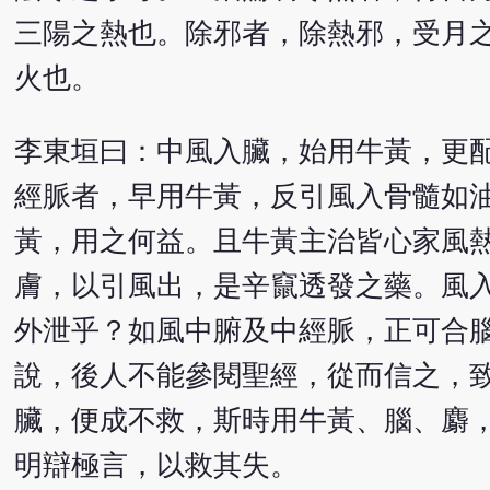
三陽之熱也。除邪者，除熱邪，受月
火也。
李東垣曰：中風入臟，始用牛黃，更
經脈者，早用牛黃，反引風入骨髓如
黃，用之何益。且牛黃主治皆心家風
膚，以引風出，是辛竄透發之藥。風
外泄乎？如風中腑及中經脈，正可合
說，後人不能參閱聖經，從而信之，
臟，便成不救，斯時用牛黃、腦、麝
明辯極言，以救其失。