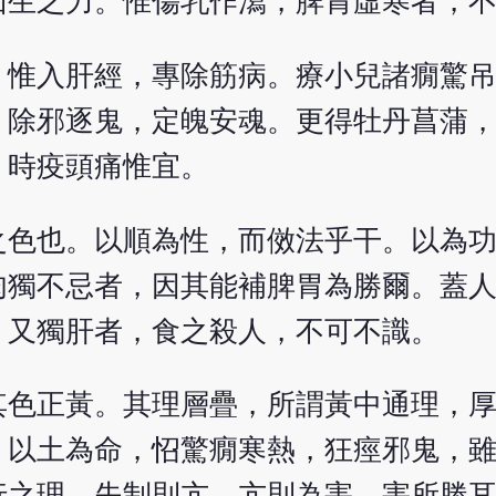
回生之力。惟傷乳作瀉，脾胃虛寒者，
。惟入肝經，專除筋病。療小兒諸癇驚
。除邪逐鬼，定魄安魂。更得牡丹菖蒲
，時疫頭痛惟宜。
之色也。以順為性，而傚法乎干。以為
肉獨不忌者，因其能補脾胃為勝爾。蓋
。又獨肝者，食之殺人，不可不識。
其色正黃。其理層疊，所謂黃中通理，
，以土為命，怊驚癇寒熱，狂痙邪鬼，
行之理，失制則亢，亢則為害，害所勝