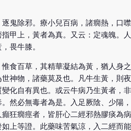
。
，逐鬼除邪。療小兒百病，諸癇熱，口
磨指甲上，黃者為真。又云：定魂魄。
黃，畏牛膝。
，惟食百草，其精華凝結為黃，猶人身
為世神物，諸藥莫及也。凡牛生黃，則
質變化自有異也。或云牛病乃生黃者，
毒。然必無毒者為是。入足厥陰、少陽
人癲狂癇痙者，皆肝心二經邪熱膠痰為
發如上等證。此藥味苦氣涼，入二經而