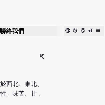
聯絡我們
language
bug_report
color_lens
format_size
menu
hearing
產於西北、東北、
物性。味苦、甘，