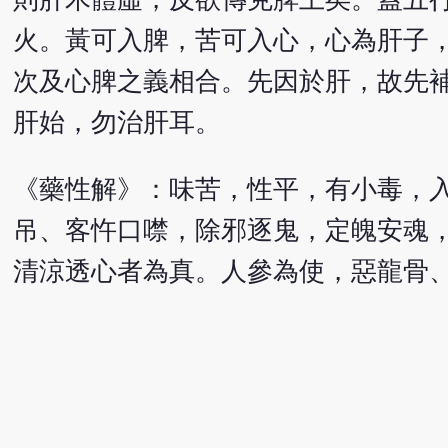
火。黃可入脾，苦可入心，心為肝子
次及心脾之義相合。先因於肝，故先
肝始，勿治肝耳。
《藥性解》：味苦，性平，有小毒，
吊、客忤口噤，除邪逐鬼，定魄安魂
清涼透心者為真。人參為使，惡龍骨