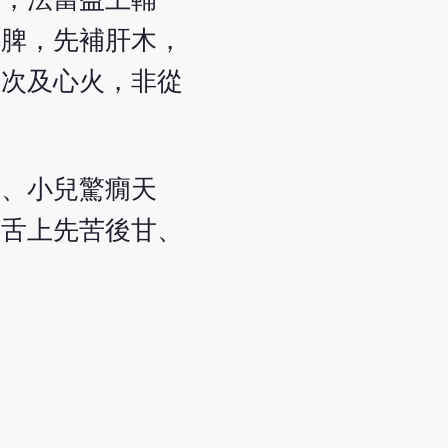
傳脾，先補肝木，
，次及心火，非從
語、小兒驚癇天
置舌上先苦後甘、