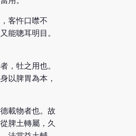
不當用。
吊，客忤口噤不
，又能聰耳明目。
功者，牡之用也。
人身以脾胃為本，
厚德載物者也。故
雖從脾土轉屬，久
耳，法當益土輔