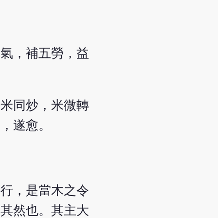
下氣，補五勞，益
糯米同炒，米微轉
酒，遂愈。
橫行，是當木之令
宜其然也。其主大