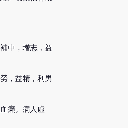
，補中，增志，益
五勞，益精，利男
風血癩。病人虛