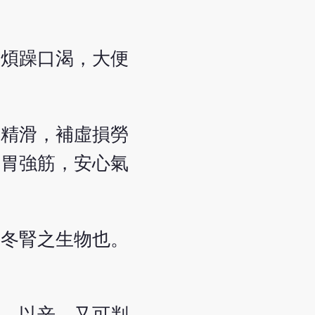
，煩躁口渴，大便
遺精滑，補虛損勞
健胃強筋，安心氣
為冬腎之生物也。
戟、以辛，又可判