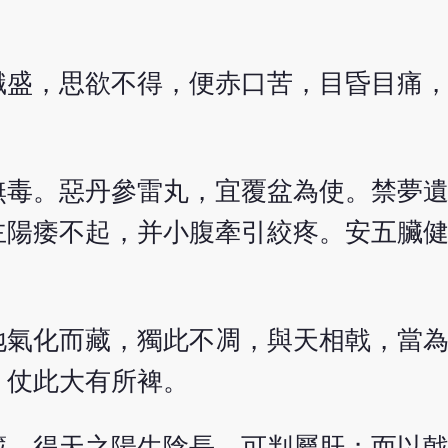
熾盛，思欲不得，便赤口苦，目昏目痛
無毒。惡丹參雷丸，宜覆盆為使。禁夢
主陽痿不起，并小腹牽引絞疼。安五臟
地氣化而藏，獨此不凋，與天相戟，當
，仗此大有所裨。
藏，得天之陽生陰長，可判屬肝；而以