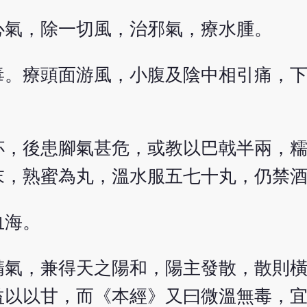
心氣，除一切風，治邪氣，療水腫。
毒。療頭面游風，小腹及陰中相引痛，
杯，後患腳氣甚危，或教以巴戟半兩，
末，熟蜜為丸，溫水服五七十丸，仍禁
血海。
精氣，兼得天之陽和，陽主發散，散則
益以以甘，而《本經》又曰微溫無毒，