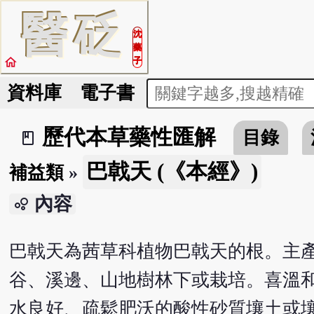
醫
砭
沈
藥
home
子
資料庫
電子書
歷代本草藥性匯解
目錄
book_2
巴戟天 (《本經》)
補益類
»
內容
bubble_chart
巴戟天為茜草科植物巴戟天的根。主
谷、溪邊、山地樹林下或栽培。喜溫
水良好、疏鬆肥沃的酸性砂質壤土或