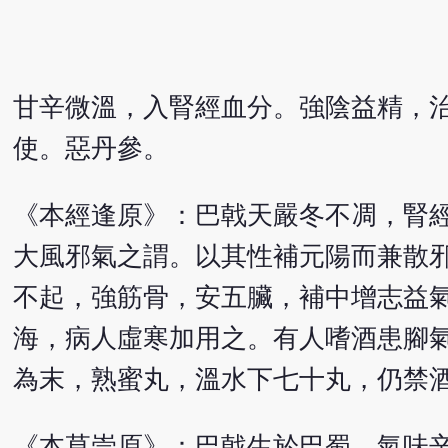
甘辛微溫，入腎經血分。強陰益精，
使。惡丹參。
《本經逢原》：巴戟天嚴冬不凋，腎
大風邪氣之謂。以其性補元陽而兼散
不起，強筋骨，安五臟，補中增志益
海，病人虛寒加用之。有人嗜酒患腳
為末，熟蜜丸，溫水下七十丸，仍禁
《本草崇原》：巴戟生於巴蜀，氣味