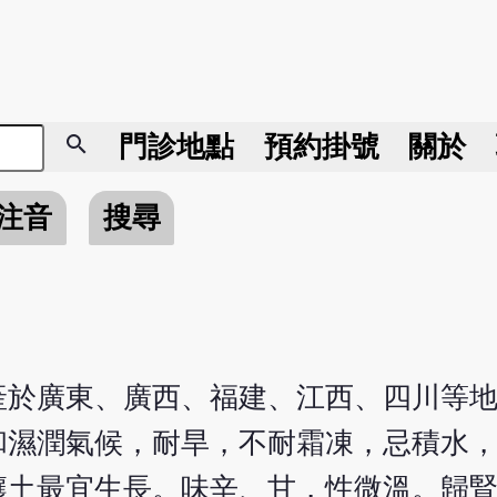
search
門診地點
預約掛號
關於
注音
搜尋
產於廣東、廣西、福建、江西、四川等
和濕潤氣候，耐旱，不耐霜凍，忌積水
壤土最宜生長。味辛、甘，性微溫。歸