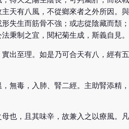
故主天有八風，不從鄉來者之外所因。
或形失生而筋骨不強；或志從陰藏而頹
公法秉制之宜，閱杞菊生成，斯義自見
，實出至理。如是乃可合天有八，經有
溫，無毒，入肺、腎二經。主助腎添精
之母也，且其味辛，故兼入之以療風。