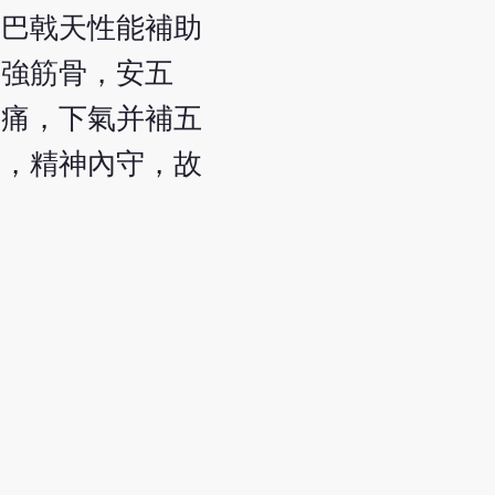
。巴戟天性能補助
，強筋骨，安五
引痛，下氣并補五
宅，精神內守，故