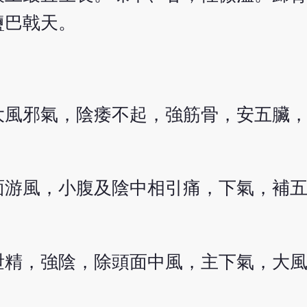
鹽巴戟天。
大風邪氣，陰痿不起，強筋骨，安五臟
面游風，小腹及陰中相引痛，下氣，補
泄精，強陰，除頭面中風，主下氣，大