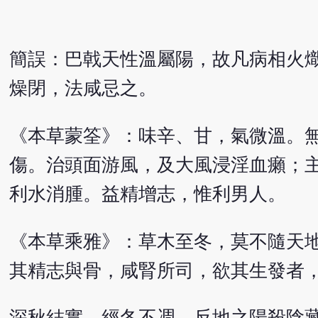
簡誤：巴戟天性溫屬陽，故凡病相火
燥閉，法咸忌之。
《本草蒙筌》：味辛、甘，氣微溫。
傷。治頭面游風，及大風浸淫血癩；
利水消腫。益精增志，惟利男人。
《本草乘雅》：草木至冬，莫不隨天
其精志與骨，咸腎所司，欲其生發者
深秋結實，經冬不凋，反地之陽殺陰