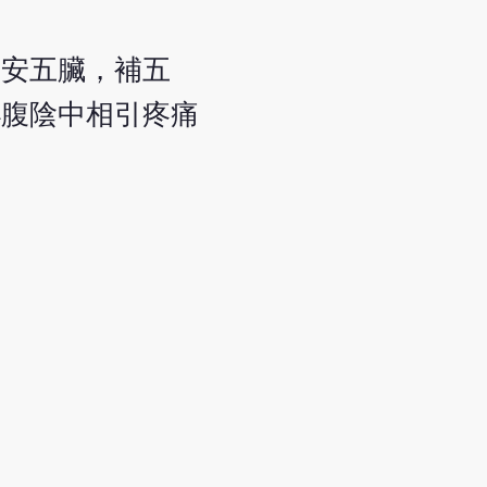
，安五臟，補五
小腹陰中相引疼痛