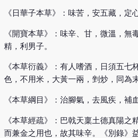
《日華子本草》：味苦，安五藏，定
《開寶本草》：味辛、甘，微溫，無
精，利男子。
《本草衍義》：有人嗜酒，日須五七
色，不用米，大黃一兩，剉炒，同為
《本草綱目》：治腳氣，去風疾，補
《本草經疏》：巴戟天稟土德真陽之
而兼金之用也，故其味辛。《別錄》