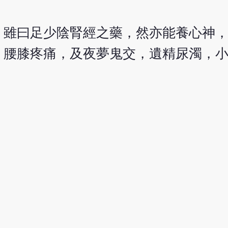
。雖曰足少陰腎經之藥，然亦能養心神
，腰膝疼痛，及夜夢鬼交，遺精尿濁，