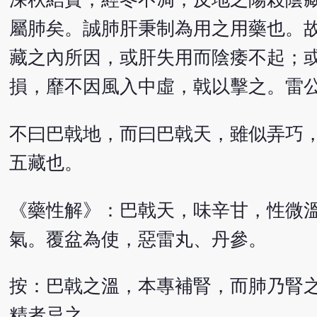
屬肺矣。誠肺肝秉制為用之用藥也。
藏之內所因，或肝失用而陰痿不起；
損，靡不因風入中虛，戟以擊之。雷
不曰巴戟地，而曰巴戟天，雖似弄巧
五藏也。
《藥性解》：巴戟天，味辛甘，性微
氣。覆盆為使，惡雷丸、丹參。
按：巴戟之溫，本專補腎，而肺乃腎
精者忌之。