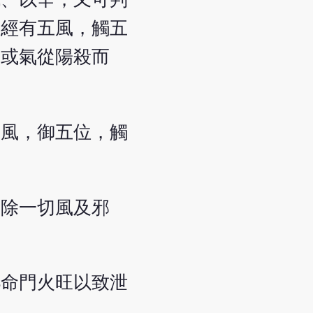
與經有五風，觸五
；或氣從陽殺而
。
五風，御五位，觸
，除一切風及邪
凡命門火旺以致泄