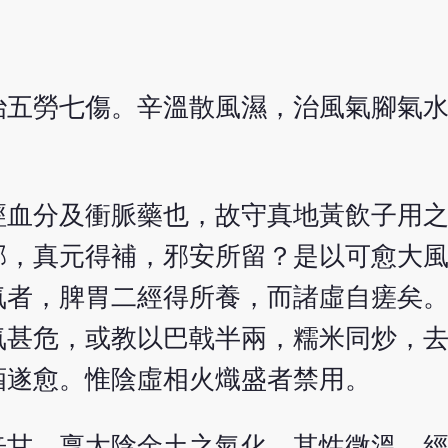
治五勞七傷。辛溫散風濕，治風氣腳氣
經血分及衝脈藥也，故守真地黃飲子用
邪，真元得補，邪安所留？是以可愈大
氣者，脾胃二經得所養，而諸虛自瘥矣
氣甚危，或教以巴戟半兩，糯米同炒，
酒遂愈。惟陰虛相火熾盛者禁用。
辛甘，稟太陰金土之氣化。其性微溫，