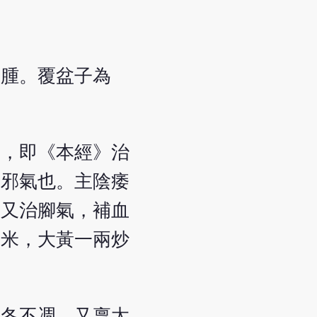
水腫。覆盆子為
之，即《本經》治
風邪氣也。主陰痿
。又治腳氣，補血
去米，大黃一兩炒
經冬不凋，又稟太