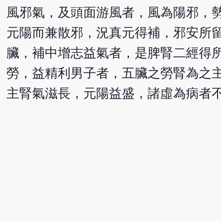
風邪氣，及頭面游風者，風為陽邪，
元陽而兼散邪，況真元得補，邪安所
臟，補中增志益氣者，是脾腎二經得
勞，益精利男子者，五臟之勞腎為之
主腎氣滋長，元陽益盛，諸虛為病者