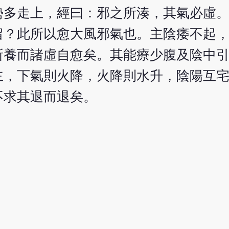
勢多走上，經曰：邪之所湊，其氣必虛
留？此所以愈大風邪氣也。主陰痿不起
所養而諸虛自愈矣。其能療少腹及陰中
主，下氣則火降，火降則水升，陰陽互
不求其退而退矣。