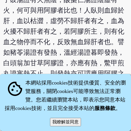
火，何可與用阿膠者比也！人臥則血歸於
肝，血以枯澀，虛勞不歸肝者有之，血為
火擾不歸肝者有之，若阿膠所主，則有化
血之物停而不化，反致無血歸肝者也。譬
如豬苓湯證有發熱，溫經湯證暮即發熱，
白頭翁加甘草阿膠證，亦應有熱，鱉甲煎
丸證寒熱不止，則發熱亦可謂應用阿膠之
本網站採用cookies技術提供優質、安全的瀏
cookie
證耶？溫經湯證，至唇口乾燥，且不言
覽服務，關閉cookies可能導致無法正常瀏
渴；黃連阿膠湯證，至用芩連，亦不言
覽。您若繼續瀏覽本站，即表示您同意本站
渴；炙甘草湯疊用滋補，并不言渴，渴者
採用cookies技術，並且完全接受本站的
服務條款
。
非用阿膠之據也。