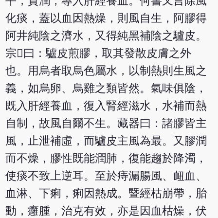
平，質潤，專入肝經養血。何書又言除風
化痰，蓋以血因熱燥，則風自生，阿膠得
阿井純陰之濟水，又得純黑補陰之驢皮。
宗曰：驢皮煎膠，取其發散皮膚之外
也。用烏者取烏色屬水，以制熱則生風之
義，如烏卵、烏雞之類皆然。氣味俱陰，
既入肝經養血，復入腎經滋水，水補而熱
自制，故風自爾不生。藏器曰：諸膠皆主
風，止泄補虛，而驢皮主風為最。又膠潤
而不燥，膠性既能潤肺，復能趨於降濁，
使痰不致上逆耳。至於痔漏腸風、衄血、
血淋、下痢，痢因熱成。暨經枯崩帶，胎
動，癰腫，治克有效，亦是因血枯燥，伏