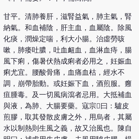
甘平。清肺養肝，滋腎益氣，肺主氣，腎
納氣。和血補陰，肝主血，血屬陰。除風
化痰，潤燥定喘，利大小腸。治虛勞咳
嗽，肺痿吐膿，吐血衄血，血淋血痔，腸
風下痢，傷暑伏熱成痢者必用之，妊娠血
痢尤宜。腰酸骨痛，血痛血枯，經水不
調，崩帶胎動。或妊娠下血，酒煎服。癰
疽腫毒。及一切風病瀉者忌用。大抵補血
與液，為肺、大腸要藥。寇宗曰：驢皮
煎膠，取其發散皮膚之外，用烏者，其屬
水以制熱則生風之義，故又治風也。陳自