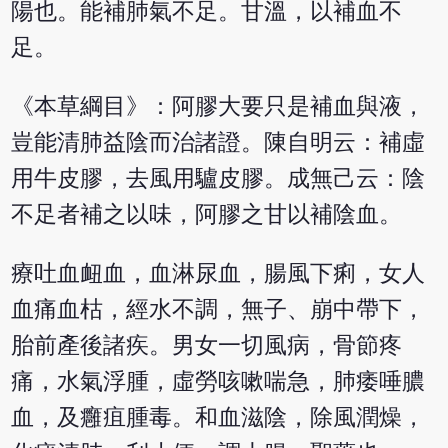
陽也。能補肺氣不足。甘溫，以補血不
足。
《本草綱目》：阿膠大要只是補血與液，
豈能清肺益陰而治諸證。陳自明云：補虛
用牛皮膠，去風用驢皮膠。成無己云：陰
不足者補之以味，阿膠之甘以補陰血。
療吐血衄血，血淋尿血，腸風下痢，女人
血痛血枯，經水不調，無子、崩中帶下，
胎前產後諸疾。男女一切風病，骨節疼
痛，水氣浮腫，虛勞咳嗽喘急，肺痿唾膿
血，及癰疽腫毒。和血滋陰，除風潤燥，