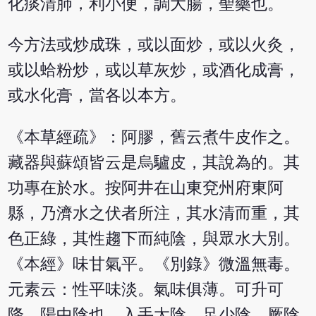
化痰清肺，利小便，調大腸，聖藥也。
今方法或炒成珠，或以面炒，或以火灸，
或以蛤粉炒，或以草灰炒，或酒化成膏，
或水化膏，當各以本方。
《本草經疏》：阿膠，舊云煮牛皮作之。
藏器與蘇頌皆云是烏驢皮，其說為的。其
功專在於水。按阿井在山東兗州府東阿
縣，乃濟水之伏者所注，其水清而重，其
色正綠，其性趨下而純陰，與眾水大別。
《本經》味甘氣平。《別錄》微溫無毒。
元素云：性平味淡。氣味俱薄。可升可
降，陽中陰也。入手太陰，足少陰、厥陰