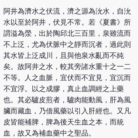
阿井為濟水之伏流，濟之源為沇水，自沇
水以至於阿井，伏見不常。若《夏書》所
謂溢為滎，出於陶邱北三百里，泉雖流而
不上泛，尤為伏脈中之靜而沉者，過此則
其水皆上泛成川，且與他泉水亂而不純
矣。故阿井之水，較其旁諸水重十之一二
不等。人之血脈，宜伏而不宜見，宜沉而
不宜浮。以之成膠，真止血調經之上藥
也。其必驢皮煎者，驢肉能動風，肝為風
臟而藏血，乃借風藥以引入肝經也。又凡
皮皆能補脾，脾為後天生血之本，而統
血，故又為補血藥中之聖品。