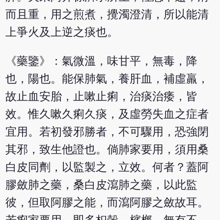
而且重，用之煎煮，攪濁澄清，所以能清
上爭火及上逆之痰也。
《藥鑒》：氣微溫，味甘平，無毒，降
也，陽也。能保肺氣，養肝血，補虛羸，
故止血安胎，止嗽止痢，治痰治痿，皆
效。惟久嗽久痢久痰，及虛勞失血之症者
宜用。若初發邪勝者，不可驟用，恐強閉
其邪，致生他證也。倘肺家要用，須用桑
白皮同劑，以監製之，立效。何者？蓋阿
膠斂肺之藥，桑白皮瀉肺之藥，以此監
彼，但取阿膠之能，而瀉阿膠之斂故耳。