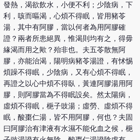
發熱，渴欲飲水，小便不利；少陰病，下
利，咳而嘔渴，心煩不得眠，皆用豬苓
湯，其中有阿膠，當以何者為用阿膠確
證？兩者所患絕異，惟渴則均有之，得毋
緣渴而用之歟？殆非也。夫五苓散無阿
膠，亦能治渴，陽明病豬苓湯證，有怵惕
煩躁不得眠，少陰病，又有心煩不得眠，
再證之以心中煩不得臥，黃連阿膠湯用阿
膠，則阿膠當為不得眠設矣。然太陽病，
虛煩不得眠，梔子豉湯；虛勞、虛煩不得
眠，酸棗仁湯，皆不用阿膠，何也？夫固
曰阿膠治有津液有水濕不能化血之候，梔
子豉湯證有火無陰，酸棗仁湯證陰虛有