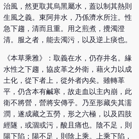
治風，然更取其烏黑屬水，蓋以制其熱則
生風之義。東阿井水，乃係濟水所注。性
急下趨，清而且重。用之煎煮，攪濁澄
清。服之者，能去濁污，以及逆上痰也。
《本草乘雅》：取義在水，仍存井名。緣
水性之下趨，協皮革之外衛，藉火力以成
土化，從下者上，從外者內矣。雖轉革
平，仍含本有鹹寒，故走血以主內崩，此
衛不將營，營將安傳乎。乃至形藏失其濡
潤，遂成藏之五勞，形之六極，以及四肢
經隧，或涸或污，酸且痛也。陰不足，則
陽下陷；陽不足，則陰上乘。上乘下陷，