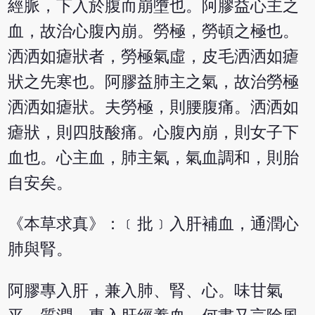
經脈，下入於腹而崩墮也。阿膠益心主之
血，故治心腹內崩。勞極，勞頓之極也。
洒洒如瘧狀者，勞極氣虛，皮毛洒洒如瘧
狀之先寒也。阿膠益肺主之氣，故治勞極
洒洒如瘧狀。夫勞極，則腰腹痛。洒洒如
瘧狀，則四肢酸痛。心腹內崩，則女子下
血也。心主血，肺主氣，氣血調和，則胎
自安矣。
《本草求真》：﹝批﹞入肝補血，通潤心
肺與腎。
阿膠專入肝，兼入肺、腎、心。味甘氣