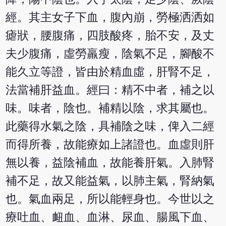
經。其主女子下血，腹內崩，勞極洒洒如
瘧狀，腰腹痛，四肢酸疼，胎不安，及丈
夫少腹痛，虛勞羸瘦，陰氣不足，腳酸不
能久立等證，皆由於精血虛，肝腎不足，
法當補肝益血。經曰：精不中者，補之以
味。味者，陰也。補精以陰，求其屬也。
此藥得水氣之陰，具補陰之味，俾入二經
而得所養，故能療如上諸證也。血虛則肝
無以養，益陰補血，故能養肝氣。入肺腎
補不足，故又能益氣，以肺主氣，腎納氣
也。氣血兩足，所以能輕身也。今世以之
療吐血、衄血、血淋、尿血、腸風下血、