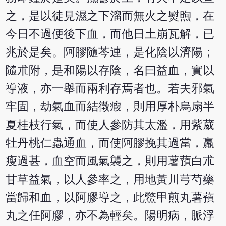
之，是以徒見濕之下溜而無火之熨煦，在
今日不過便後下血，而他日土崩瓦解，已
兆於是矣。阿膠隨芩連，是化陰以濟陽；
隨朮附，是和陽以存陰，名曰益血，實以
導液，亦一舉而兩利存焉者也。若夫邪氣
牢固，劫氣血而結徵瘕，則用厚朴烏扇半
夏桂枝行氣，而使人參防其太濫，用紫葳
牡丹桃仁蟲通血，而使阿膠挽其過當，羸
瘦過甚，血空而風氣襲之，則用薯蕷白朮
甘草益氣，以人參率之，用地黃川芎芍藥
當歸和血，以阿膠導之，此鱉甲煎丸薯蕷
丸之任阿膠，亦不為輕矣。陽明病，脈浮