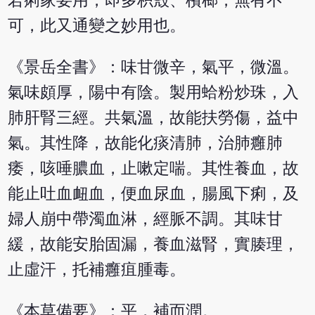
若痢家要用，即多枳殼、檳榔，無有不
可，此又通變之妙用也。
《景岳全書》：味甘微辛，氣平，微溫。
氣味頗厚，陽中有陰。製用蛤粉炒珠，入
肺肝腎三經。共氣溫，故能扶勞傷，益中
氣。其性降，故能化痰清肺，治肺癰肺
痿，咳唾膿血，止嗽定喘。其性養血，故
能止吐血衄血，便血尿血，腸風下痢，及
婦人崩中帶濁血淋，經脈不調。其味甘
緩，故能安胎固漏，養血滋腎，實腠理，
止虛汗，托補癰疽腫毒。
《本草備要》：平，補而潤。