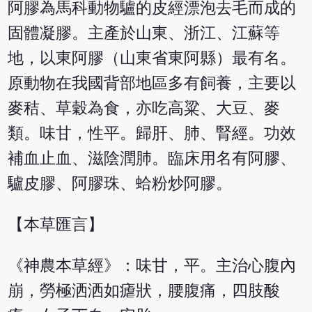
阿膠為馬科動物驢的皮經漂泡去毛而成的
固體凝膠。主產於山東、浙江、江蘇等
地，以東阿膠（山東省東阿縣）最有名。
原動物在我國背部地區多有飼養，主要以
麥秸、草穀為食，亦吃高粱、大豆、麥
類。味甘，性平。歸肝、肺、腎經。功效
補血止血、滋陰潤肺。臨床用名有阿膠、
驢皮膠、阿膠珠、蛤粉炒阿膠。
【本草匯言】
《神農本草經》：味甘，平。主治心腹內
崩，勞極洒洒如瘧狀，腰腹痛，四肢酸