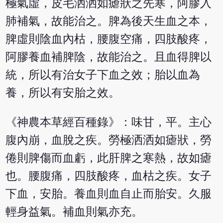
極氣虛，皮毛洒洒如瘧狀之先寒，阿膠入
肺補氣，故能治之。脾為後天生血之本，
脾虛則陰血內枯，腰腹空痛，四肢酸疼，
阿膠養血補脾陰，故能治之。且血得脾以
統，所以有治女子下血之效；胎以血為
養，所以有安胎之效。
《神農本草經百種錄》：味甘，平。主心
腹內崩，血脫之疾。勞極洒洒如瘧狀，勞
倦則脾傷而血虧，此肝脾之寒熱，故如瘧
也。腰腹痛，四肢酸疼，血枯之疾。女子
下血，安胎。養血則血自止而胎安。久服
輕身益氣。補血則氣亦充。