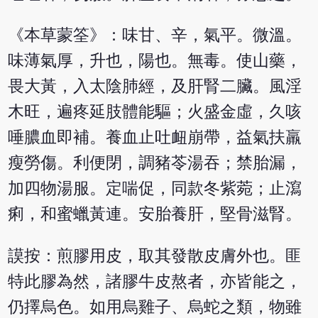
《本草蒙筌》：味甘、辛，氣平。微溫。
味薄氣厚，升也，陽也。無毒。使山藥，
畏大黃，入太陰肺經，及肝腎二臟。風淫
木旺，遍疼延肢體能驅；火盛金虛，久咳
唾膿血即補。養血止吐衄崩帶，益氣扶羸
瘦勞傷。利便閉，調豬苓湯吞；禁胎漏，
加四物湯服。定喘促，同款冬紫菀；止瀉
痢，和蜜蠟黃連。安胎養肝，堅骨滋腎。
謨按：煎膠用皮，取其發散皮膚外也。匪
特此膠為然，諸膠牛皮熬者，亦皆能之，
仍擇烏色。如用烏雞子、烏蛇之類，物雖