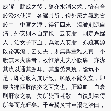
成膠，膠成之後，隨亦水消火熄，恰有合
於澄水使清，各歸其所，俾外廓之氣悉會
於中，中宮之津，得行四末，流澈則源自
清，外安則內自定也。云安胎，則定系婦
人，治女子下血，為婦人安胎，亦疏其源
以裕其流，云丈夫，則無與童稚天真，小
腹無因火痛者，故惟治丈夫小腹痛，亦潔
其流以通其源耳。其虛勞羸瘦，陰氣不
足，即心腹內崩所致。腳酸不能久立，即
腰腹痛四肢酸疼之互文也。肝藏血，血衰
則肝家之氣，失所變而耗散，血復則氣得
所養而充旺矣。千金翼炙甘草湯之治曰，