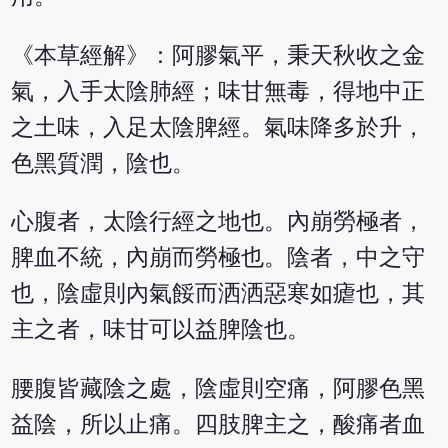
《本草經解》：阿膠氣平，秉天秋收之金
氣，入手太陰肺經；味甘無毒，得地中正
之土味，入足太陰脾經。氣味降多於升，
色黑質潤，陰也。
心腹者，太陰行經之地也。內崩勞極者，
脾血不統，內崩而勞極也。陰者，中之守
也，陰虛則內氣餒而洒洒惡寒如瘧也，其
主之者，味甘可以益脾陰也。
腰腹皆藏陰之處，陰虛則空痛，阿膠色黑
益陰，所以止痛。四肢脾主之，酸痛者血