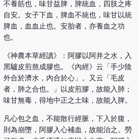
不養筋也，味甘益脾，脾統血，四肢之疼
自安。女子下血，脾血不統也，味甘以統
脾血，血血止也。安胎者，亦養血之功
也。
《神農本草經讀》：阿膠以阿井之水，入
黑驢皮煎熬成膠也。《內經》云「手少陰
外合於濟水，內合於心」。又云「毛皮
者，肺之合也。」以皮煎膠，故能入肺；
味甘無毒，得地中正之土味，故能入脾。
凡心包之血，不能散行經脈，下入於腹，
則為崩墮，阿膠入心補血，故能治之。勞