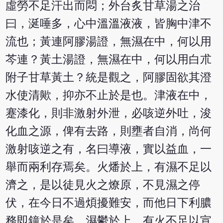
虛勞不足汗出而悶；外台炙甘草湯之治
曰，涎唾多，心中溫溫液液，皆胸中津不
流也；黃連阿膠湯證，無濕在中，何以用
芩連？黃土湯證，無濕在中，何以用白朮
附子甘草黃土？統是觀之，阿膠固欲其澄
水使清歟，抑亦不止於是也。津液在中，
蹇漆化，則非激射外泄，必咳逆外吐，浚
化血之源，俾有去路，則壅者自消，尚何
激射咳逆之有，名曰導液，實以益血，一
舉而兩利存焉矣。火燔於上，有濕不足以
濟之，是以徒見火之燎原，不見濕之停
伏，在今日不過煩擾難安，而他日下利膿
務即鐘於是矣。濕鬱於上，有火不足以宣