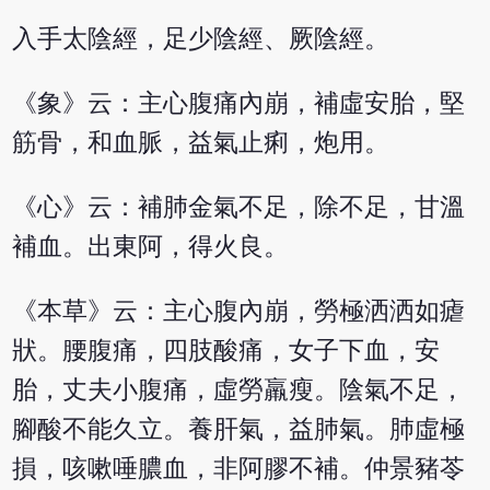
入手太陰經，足少陰經、厥陰經。
《象》云：主心腹痛內崩，補虛安胎，堅
筋骨，和血脈，益氣止痢，炮用。
《心》云：補肺金氣不足，除不足，甘溫
補血。出東阿，得火良。
《本草》云：主心腹內崩，勞極洒洒如瘧
狀。腰腹痛，四肢酸痛，女子下血，安
胎，丈夫小腹痛，虛勞羸瘦。陰氣不足，
腳酸不能久立。養肝氣，益肺氣。肺虛極
損，咳嗽唾膿血，非阿膠不補。仲景豬苓