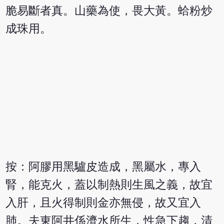
脆易斷者真。山藥為使，畏大黃。蛤粉炒
成珠用。
按：阿膠用黑驢皮造成，黑屬水，專入
腎，能克火，蓋以制熱則生風之義，故宜
入肝，且火得制則金亦無侵，故又宜入
肺。夫東阿井係濟水所生，性急下趨，清