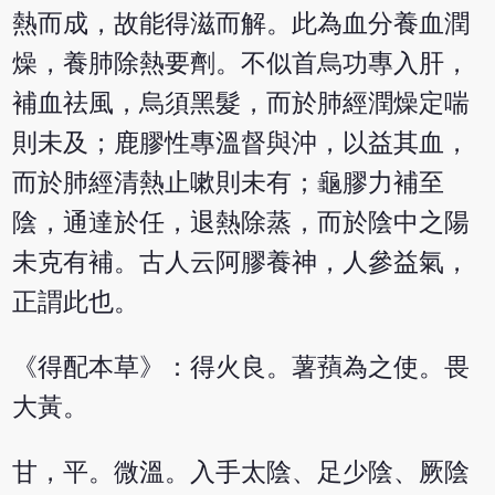
熱而成，故能得滋而解。此為血分養血潤
燥，養肺除熱要劑。不似首烏功專入肝，
補血祛風，烏須黑髮，而於肺經潤燥定喘
則未及；鹿膠性專溫督與沖，以益其血，
而於肺經清熱止嗽則未有；龜膠力補至
陰，通達於任，退熱除蒸，而於陰中之陽
未克有補。古人云阿膠養神，人參益氣，
正謂此也。
《得配本草》：得火良。薯蕷為之使。畏
大黃。
甘，平。微溫。入手太陰、足少陰、厥陰