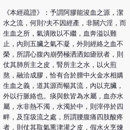
《本經疏證》：予謂阿膠能浚血之源，潔
水之流，何則?夫不因經產，非關六淫，而
生血之所，氣潰敗以不繼，血奔溢以難
止，內則五臟之氣不凝，外則經絡之血不
榮，所謂心腹內崩勞極洒洒如瘧狀者，則
仗其肺所主之皮，腎所主之水，以火煎
熬，融洽成膠，恰有合於膻中火金水相媾
生血之義，道其源而暢其流，內以充臟，
外以行脈絡也。痰與飲皆為水屬，血亦水
屬，水非熱不濁，水濁於中，則滓停於四
畔，及窪圾流之處，所謂腰腹痛四肢酸疼
者，則仗其取氣熏津灌之皮，假水火烹煉