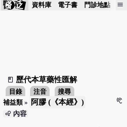
醫 砭
menu
資料庫
電子書
門診地點
預
歷代本草藥性匯解
book_2
目錄
注音
搜尋
hearing
阿膠 (《本經》)
補益類
»
bubble_chart
內容