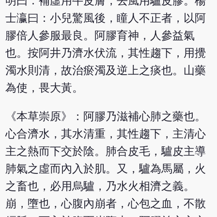
明曰：補虛用牛皮膚，去風用驢皮膠。楊
士瀛曰：小兒驚風後，瞳人不正者，以阿
膠倍人參服最良。阿膠育神，人參益氣
也。按阿井乃濟水伏流，其性趨下，用攪
濁水則清，故治瘀濁及逆上之痰也。山藥
為使，畏大黃。
《本草崇原》：阿膠乃滋補心肺之藥也。
心合濟水，其水清重，其性趨下，主清心
主之熱而下交於陰。肺合皮毛，驢皮主導
肺氣之虛而內入於肌。又，驢為馬屬，火
之畜也，必用烏驢，乃水火相濟之義。
崩，墮也，心腹內崩者，心包之血，不散