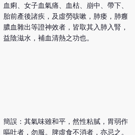
血痢、女子血氣痛、血枯、崩中、帶下、
胎前產後諸疾，及虛勞咳嗽，肺痿，肺癰
膿血雜出等證神效者，皆取其入肺入腎，
益陰滋水，補血清熱之功也。
簡誤：其氣味雖和平，然性粘膩，胃弱作
嘔吐者，勿服。脾虛食不消者，亦忌之。