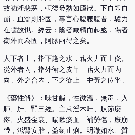
故洒淅惡寒，輒復發熱如瘧狀。下血即血
崩，血濡則胎固，專言心腹腰腹者，驢力
在臚故也。經云：陰者藏精而起亟，陽者
衛外而為固，阿膠兩得之矣。
人下者上，指下趨之水，藉火力而上炎。
從外者內，指外衛之皮革，藉火力而內
向。外之合內，下之從上，中黃之位乎。
《藥性解》：味甘鹹，性微溫，無毒，入
肺、肝、腎三經。主風淫木旺、肢節痿
疼、火盛金衰、喘嗽痰血，補勞傷，療崩
帶，滋腎安胎，益氣止痢。明澈如水、質