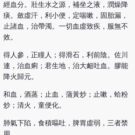
經血分。壯生水之源，補坐之液，潤燥降
痰。斂虛汗，利小便，定喘嗽，固胎漏，
止諸血，治帶濁。一切血虛致疾，服無不
效。
得人參，正瞳人；得滑石，利前陰。佐川
連，治血痢；君生地，治大衄吐血。膠能
降火歸元。
和血，酒蒸；止血，蒲黃炒；止嗽，蛤粉
炒；清火，童便化。
肺氣下陷，食積嘔吐，脾胃虛弱，三者禁
用。