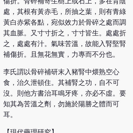
傷折。骨碎補寄生樹上或石上，多在背陰
處，其根有黃赤毛，所抽之葉，則有青綠
黃白赤紫各點，宛似效力於骨碎之處而調
其血脈。又寸寸折之，寸寸皆生。處處折
之，處處有汁。氣味苦溫，故能入腎堅腎
補傷折。且無花無實，力專而不分也。
李氏謂以骨碎補研末入豬腎中煨熟空心
食，治久泄頓住。其補腎之功，自不可
沒。則他方書治耳鳴牙疼，亦必不虛。要
知其為苦溫之劑，勿施於陽勝之體而可
耳。
【現代藥理研究】