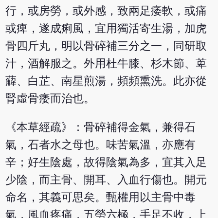
行，或房勞，或外感，致兩足痿軟，或痛
或痺，遂成痢風，宜用獨活寄生湯，加虎
骨四斤丸，明以骨碎補三分之一，同研取
汁，酒解服之。外用杜牛膝、杉木節、萆
薢、白芷、南星煎湯，頻頻熏洗。此亦從
腎虛骨痿而治也。
《本草經疏》：骨碎補得金氣，兼得石
氣，石者水之母也。味苦氣溫，亦應有
辛；好生陰處，故得陰氣為多，宜其入足
少陰，而主骨、開耳、入血行傷也。開元
命名，其義可思矣。甄權用以主骨中毒
氣，風血疼痛，五勞六極，手足不收，上