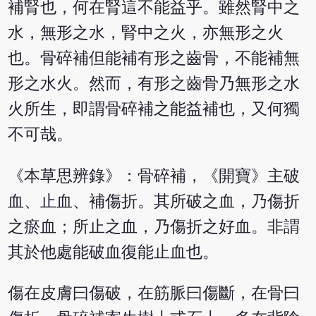
補腎也，何在腎這不能益乎。雖然腎中之
水，無形之水，腎中之火，亦無形之火
也。骨碎補但能補有形之齒骨，不能補無
形之水火。然而，有形之齒骨乃無形之水
火所生，即謂骨碎補之能益補也，又何獨
不可哉。
《本草思辨錄》：骨碎補，《開寶》主破
血、止血、補傷折。其所破之血，乃傷折
之瘀血；所止之血，乃傷折之好血。非謂
其於他處能破血復能止血也。
傷在皮膚曰傷破，在筋脈曰傷斷，在骨曰