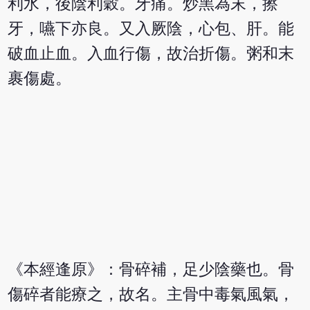
利水，後陰利穀。牙痛。炒黑為末，擦
牙，嚥下亦良。又入厥陰，心包、肝。能
破血止血。入血行傷，故治折傷。粥和末
裹傷處。
《本經逢原》：骨碎補，足少陰藥也。骨
傷碎者能療之，故名。主骨中毒氣風氣，