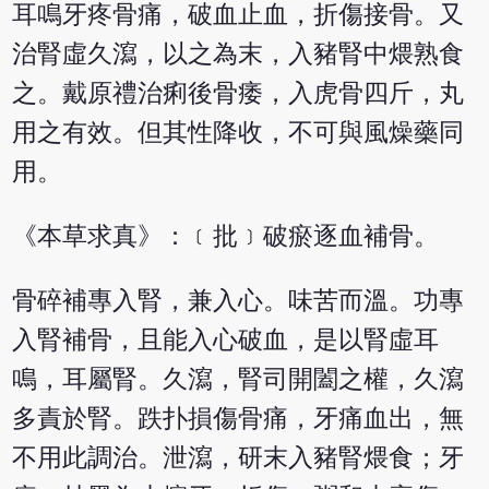
耳鳴牙疼骨痛，破血止血，折傷接骨。又
治腎虛久瀉，以之為末，入豬腎中煨熟食
之。戴原禮治痢後骨痿，入虎骨四斤，丸
用之有效。但其性降收，不可與風燥藥同
用。
《本草求真》：﹝批﹞破瘀逐血補骨。
骨碎補專入腎，兼入心。味苦而溫。功專
入腎補骨，且能入心破血，是以腎虛耳
鳴，耳屬腎。久瀉，腎司開闔之權，久瀉
多責於腎。跌扑損傷骨痛，牙痛血出，無
不用此調治。泄瀉，研末入豬腎煨食；牙