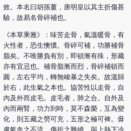
效。本名曰胡孫薑，唐明皇以其主折傷甚
驗，故易名骨碎補也。
《本草乘雅》：味苦走骨，氣溫暖骨，有
火性者，恐生懊憹。骨碎可補，功勝補骨
脂矣。不唯勝負有別，即頓漸有殊，形藏
亦有宜忌也。補骨脂漸而烈，骨碎補頓而
圓，左右平均，轉無峻暴之失矣。故溫歸
於右，此生氣之本也。協苦性以走骨，自
內及外而皮毛。皮毛者，肺之合。自外及
內而兩腎，功力到時，莫不森榮，互為變
化，則五藏之勞可充，五形之極可裨。毋
慮氣血之不流，傷折之難續，與上熱下冷