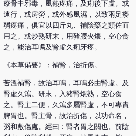
療骨中邪毒，風熱疼痛，及痢後下虛。或
遠行，或房勞，或外感風濕，以致兩足痿
弱疼痛，俱宜以四斤丸、補陰藥之類佐而
用之。或炒熟研末，用豬腰夾煨，空心食
之，能治耳鳴及腎虛久痢牙疼。
《本草備要》：補腎，治折傷。
苦溫補腎，故治耳鳴，耳鳴必由腎虛。及
腎虛久瀉。研末，入豬腎煨熟，空心食
之。腎主二便，久瀉多屬腎虛，不可專責
脾胃也。腎主骨，故治折傷，以功命名，
粥和敷傷處。經曰：腎者胃之關也。前陰