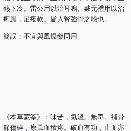
熱下冷。雷公用以治耳鳴。戴元禮用以治
痢風，足痿軟。皆入腎強骨之驗也。
簡誤：不宜與風燥藥同用。
《本草蒙筌》：味苦，氣溫。無毒。補骨
節傷碎，療風血積疼。破血有功，止血亦