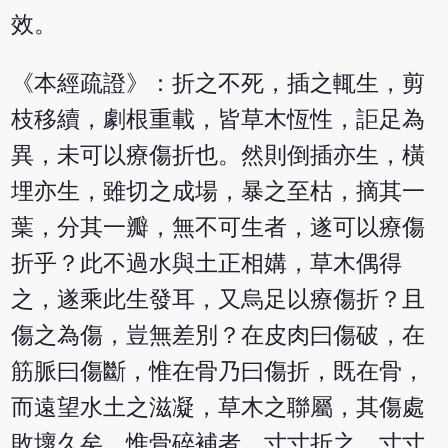
效。
《本經疏證》：折之不死，插之輒生，剪
枝移續，劇根重載，皆草木恆性，詎足為
異，未可以療傷折也。然則倒插亦生，橫
埋亦生，雖切之成場，暴之至枯，摘其一
葉，分其一瓣，無不可生者，遂可以療傷
折乎？此不過水與土正相媾，草木偶得
之，遂乘此生發耳，又烏足以療傷折？且
傷之為傷，豈無差別？在皮肉曰傷破，在
筋脈曰傷斷，惟在骨乃曰傷折，既在骨，
而遠望水土之滋凝，草木之聯屬，其傷處
敗壞久矣。惟骨碎補者，寸寸折之，寸寸