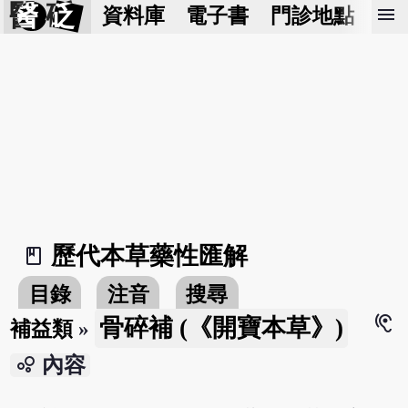
醫 砭
menu
資料庫
電子書
門診地點
預
歷代本草藥性匯解
book_2
目錄
注音
搜尋
hearing
骨碎補 (《開寶本草》)
補益類
»
bubble_chart
內容