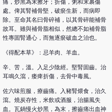
痛，炒黑為末擦牙；折傷，粥和末裹傷
處。俾其腎補骨堅，破瘀生新，而病即
除。至命其名曰骨碎補，以其骨碎能補骨
故耳。雖與補骨脂相似，然總不如補骨脂
性專固腎通心，而無逐瘀破血之治也。
《得配本草》：忌羊肉、羊血。
辛、苦，溫。入足少陰經。堅腎固齒。治
耳鳴久瀉，痿痺折傷，去骨中毒風。
佐六味煎服，療齒痛。入豬腎煨食，治久
瀉。燒炭存性，米飲或酒服，治腸風失
血。瓦鍋慢火炒黑，為末，擦齒痛出血神