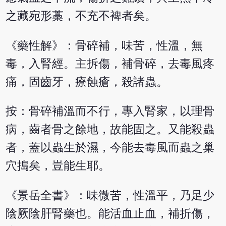
之藏宛形藁，不充不裨者矣。
《藥性解》：骨碎補，味苦，性溫，無
毒，入腎經。主拆傷，補骨碎，去毒風疼
痛，固齒牙，療蝕瘡，殺諸蟲。
按：骨碎補溫而不行，專入腎家，以理骨
病，齒者骨之餘地，故能固之。又能殺蟲
者，蓋以蟲生於濕，今能去毒風而蟲之巢
穴搗矣，豈能生耶。
《景岳全書》：味微苦，性溫平，乃足少
陰厥陰肝腎藥也。能活血止血，補折傷，