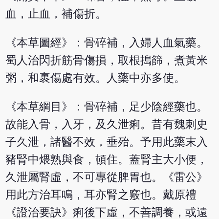
血，止血，補傷折。
《本草圖經》：骨碎補，入婦人血氣藥。
蜀人治閃折筋骨傷損，取根搗篩，煮黃米
粥，和裹傷處有效。人藥中亦多使。
《本草綱目》：骨碎補，足少陰經藥也。
故能入骨，入牙，及久泄痢。昔有魏刺史
子久泄，諸醫不效，垂殆。予用此藥末入
豬腎中煨熟與食，頓住。蓋腎主大小便，
久泄屬腎虛，不可專從脾胃也。《雷公》
用此方治耳鳴，耳亦腎之竅也。戴原禮
《證治要訣》痢後下虛，不善調養，或遠