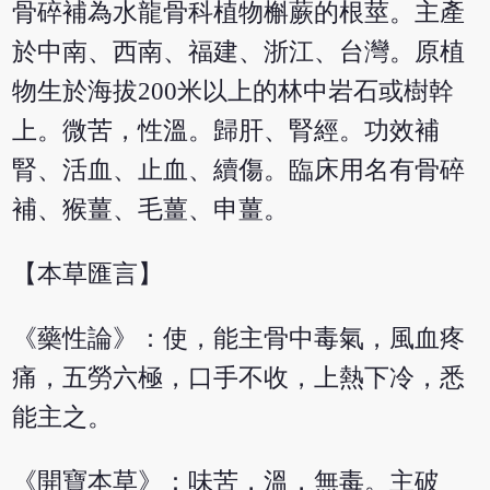
骨碎補為水龍骨科植物槲蕨的根莖。主產
於中南、西南、福建、浙江、台灣。原植
物生於海拔200米以上的林中岩石或樹幹
上。微苦，性溫。歸肝、腎經。功效補
腎、活血、止血、續傷。臨床用名有骨碎
補、猴薑、毛薑、申薑。
【本草匯言】
《藥性論》：使，能主骨中毒氣，風血疼
痛，五勞六極，口手不收，上熱下冷，悉
能主之。
《開寶本草》：味苦，溫，無毒。主破