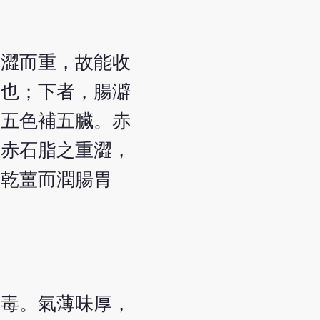
。澀而重，故能收
是也；下者，腸澼
隨五色補五臟。赤
取赤石脂之重澀，
、乾薑而潤腸胃
無毒。氣薄味厚，