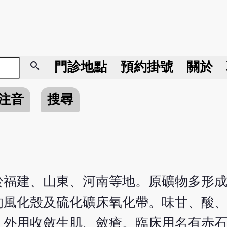
search
門診地點
預約掛號
關於
注音
搜尋
於福建、山東、河南等地。原礦物多形
的風化殼及硫化礦床氧化帶。味甘、酸
；外用收斂生肌、斂瘡。臨床用名有赤