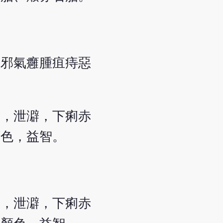
，邪氣癰腫疽痔惡
痛，泄澼，下痢赤
顏色，益智。
痛，泄澼，下痢赤