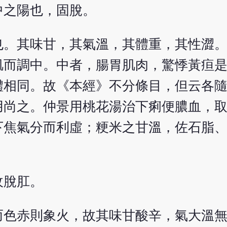
中之陽也，固脫。
也。其味甘，其氣溫，其體重，其性澀
肌而調中。中者，腸胃肌肉，驚悸黃疸
體相同。故《本經》不分條目，但云各
用尚之。仲景用桃花湯治下痢便膿血，
下焦氣分而利虛；粳米之甘溫，佐石脂
收脫肛。
而色赤則象火，故其味甘酸辛，氣大溫