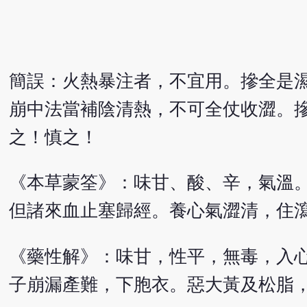
簡誤：火熱暴注者，不宜用。摻全是
崩中法當補陰清熱，不可全仗收澀。
之！慎之！
《本草蒙筌》：味甘、酸、辛，氣溫
但諸來血止塞歸經。養心氣澀清，住
《藥性解》：味甘，性平，無毒，入
子崩漏產難，下胞衣。惡大黃及松脂