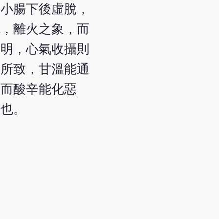
大小腸下後虛脫，
色，離火之象，而
自明，心氣收攝則
熱所致，甘溫能通
，而酸辛能化惡
謂也。