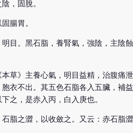
之陰，固脫。
以固腸胃。
，明目。黑石脂，養腎氣，強陰，主陰
《本草》主養心氣，明目益精，治腹痛
、胞衣不出。其五色石脂各入五臟，補
以下之，是赤入丙，白入庚也。
，石脂之澀，以收斂之。又云：赤石脂