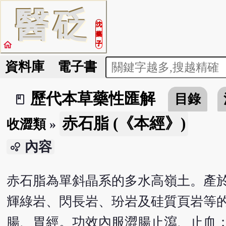
醫
砭
沈
藥
home
子
資料庫
電子書
歷代本草藥性匯解
目錄
book_2
赤石脂 (《本經》)
收澀類
»
內容
bubble_chart
赤石脂為單斜晶系的多水高嶺土。產
輝綠岩、閃長岩、玢岩及硅質頁岩等
腸、胃經。功效內服澀腸止瀉、止血