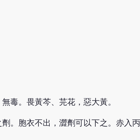
，無毒。畏黃芩、芫花，惡大黃。
之劑。胞衣不出，澀劑可以下之。赤入