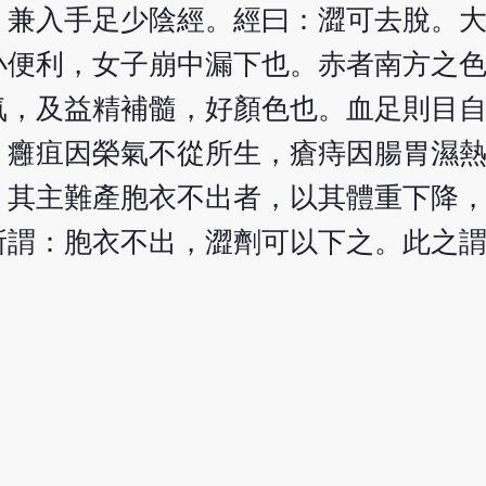
，兼入手足少陰經。經曰：澀可去脫。
小便利，女子崩中漏下也。赤者南方之
氣，及益精補髓，好顏色也。血足則目
。癰疽因榮氣不從所生，瘡痔因腸胃濕
。其主難產胞衣不出者，以其體重下降
所謂：胞衣不出，澀劑可以下之。此之