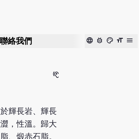
聯絡我們
language
bug_report
color_lens
format_size
menu
hearing
成於輝長岩、輝長
、澀，性溫。歸大
石脂、煅赤石脂。