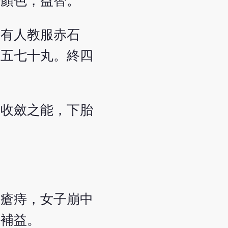
好顏色，益智。
後有人教服赤石
下五七十丸。終四
有收斂之能，下胎
疽瘡痔，女子崩中
臟補益。