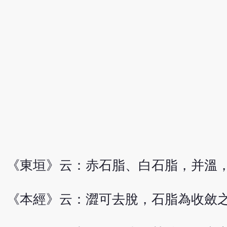
《東垣》云：赤石脂、白石脂，并溫
《本經》云：澀可去脫，石脂為收斂