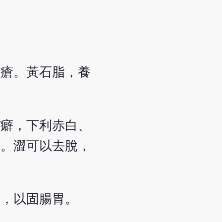
蝕瘡。黃石脂，養
泄癖，下利赤白、
益。澀可以去脫，
澀，以固腸胃。