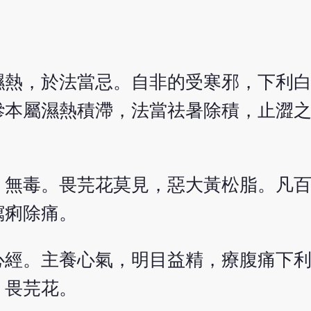
濕熱，於法當忌。自非的受寒邪，下利
摻本屬濕熱積滯，法當祛暑除積，止澀
。無毒。畏芫花莫見，惡大黃松脂。凡
瀉痢除痛。
心經。主養心氣，明目益精，療腹痛下
，畏芫花。