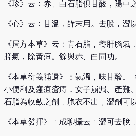
《珍》云：赤、白石脂俱甘酸，陽中
《心》云：甘溫，篩末用。去脫，澀
《局方本草》云：青石脂，養肝膽氣
脾氣，除黃疸。餘與赤、白同功。
《本草衍義補遺》：氣溫，味甘酸。
小便利及癰疽瘡痔，女子崩漏、產難
石脂為收斂之劑，胞衣不出，澀劑可
《本草發揮》：成聊攝云：澀可去脫