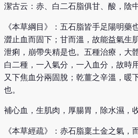
潔古云：赤、白二石脂俱甘、酸，陰
《本草綱目》：五石脂皆手足陽明藥
澀止血而固下；甘而溫，故能益氣生
泄痢，崩帶失精是也。五種治療，大
白二種，一入氣分，一入血分，故時
又下焦血分兩固脫；乾薑之辛溫，暖
也。
補心血，生肌肉，厚腸胃，除水濕，
《本草經疏》：赤石脂稟土金之氣，