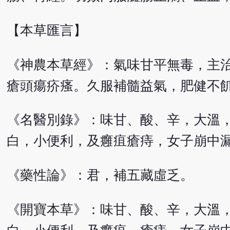
【本草匯言】
《神農本草經》：氣味甘平無毒，主
瘡頭瘍疥瘙。久服補髓益氣，肥健不
《名醫別錄》：味甘、酸、辛，大溫
白，小便利，及癰疽瘡痔，女子崩中
《藥性論》：君，補五藏虛乏。
《開寶本草》：味甘、酸、辛，大溫