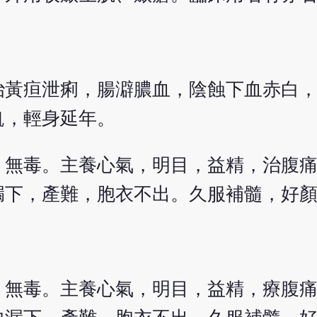
治黃疸泄痢，腸澼膿血，陰蝕下血赤白
飢，輕身延年。
，無毒。主養心氣，明目，益精，治腹
漏下，產難，胞衣不出。久服補髓，好
，無毒。主養心氣，明目，益精，療腹