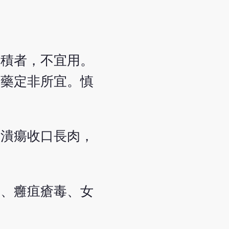
白積者，不宜用。
之藥定非所宜。慎
百潰瘍收口長肉，
利、癰疽瘡毒、女