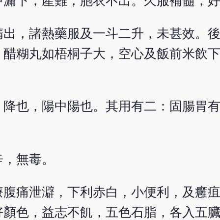
中漏下，產難，胞衣不出。久服補髓，
精出，諸熱藥服及一斗二升，未甚效。
，醋糊丸如梧桐子大，空心及飯前米飲
。降也，陽中陽也。其用有二：固腸胃
辛，無毒。
療腹痛泄澼，下利赤白，小便利，及癰
好顏色，益志不飢，五色石脂，各入五