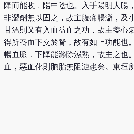
降而能收，陽中陰也。入手陽明大腸
非澀劑無以固之，故主腹痛腸澼，及
甘溫則又有入血益血之功，故主養心
得所養而下交於腎，故有如上功能也
暢血脈，下降能滌除濕熱，故主之也
血，惡血化則胞胎無阻漣患矣。東垣